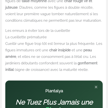
figues de
taille moyenne
avec une
chair rouge vif et
juteuse
. D’autres, comme les figues à double récolte,
voient leur première vague tomber naturellement si les
conditions climatiques ne permettent pas leur maturation.
Les erreurs à éviter lors de la cueillette
La cueillette prématurée
Cueillir une figue trop tôt est l’erreur la plus fréquente. Les
figues immatures ont une
chair insipide
et une
peau
amère
, et elles ne se consomment pas à l’état cru. Les
jardiniers débutants confondent souvent la
gonflement
initial
(signe de croissance) avec la maturité réelle.
×
Plantalya
Ne Tuez Plus Jamais une