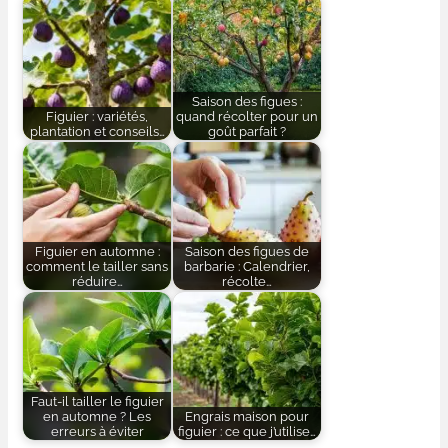
Saison des figues :
Figuier : variétés,
quand récolter pour un
plantation et conseils…
goût parfait ?
Figuier en automne :
Saison des figues de
comment le tailler sans
barbarie : Calendrier,
réduire…
récolte…
Faut-il tailler le figuier
en automne ? Les
Engrais maison pour
erreurs à éviter
figuier : ce que j’utilise…