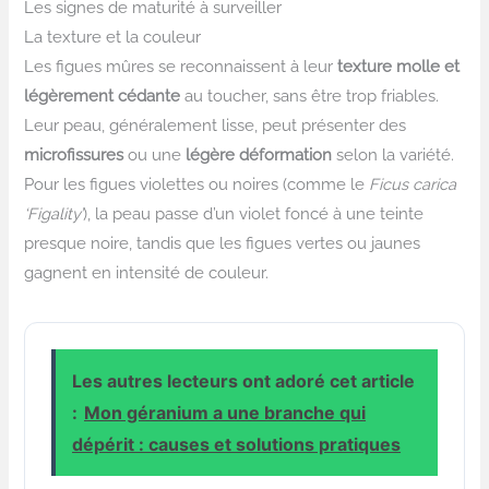
Les signes de maturité à surveiller
La texture et la couleur
Les figues mûres se reconnaissent à leur
texture molle et
légèrement cédante
au toucher, sans être trop friables.
Leur peau, généralement lisse, peut présenter des
microfissures
ou une
légère déformation
selon la variété.
Pour les figues violettes ou noires (comme le
Ficus carica
‘Figality’
), la peau passe d’un violet foncé à une teinte
presque noire, tandis que les figues vertes ou jaunes
gagnent en intensité de couleur.
Les autres lecteurs ont adoré cet article
:
Mon géranium a une branche qui
dépérit : causes et solutions pratiques