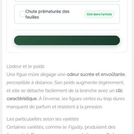
Chute prématurée des
Cité dans l'article
feuilles
L’odeur et le poids
Une figue mûre dégage une
odeur sucrée et envoûtante
,
perceptible à distance. Son poids augmente légèrement,
et elle se détache facilement de la branche avec un
clic
caractéristique
. À l’inverse, les figues vertes ou trop dures
manquent de parfum et résistent à la pression.
Les particularités selon les variétés
Certaines variétés, comme le
Figality
, produisent des