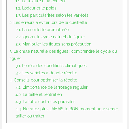
1.1.
La texture et la couleur
1.2.
L’odeur et le poids
1.3.
Les particularités selon les variétés
2.
Les erreurs à éviter lors de la cueillette
2.1.
La cueillette prématurée
2.2.
Ignorer le cycle naturel du figuier
2.3.
Manipuler les figues sans précaution
3.
La chute naturelle des figues : comprendre le cycle du
figuier
3.1.
Le rôle des conditions climatiques
3.2.
Les variétés à double récolte
4.
Conseils pour optimiser la récolte
4.1.
L’importance de l’arrosage régulier
4.2.
La taille et l’entretien
4.3.
La lutte contre les parasites
4.4.
Ne ratez plus JAMAIS le BON moment pour semer,
tailler ou traiter