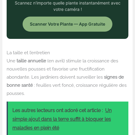
Scannez n'importe quelle plante instantanément avec
votre caméra !
Scanner Votre Plante — App Gratuite
La taille et l’entretien
Une
taille annuelle
(en avril) stimule la croissance des
nouvelles pousses et favorise une fructification
abondante. Les jardiniers doivent surveiller les
signes de
bonne santé
: feuilles vert foncé, croissance régulière des
pousses.
Les autres lecteurs ont adoré cet article :
Un
simple ajout dans la terre suffit à bloquer les
maladies en plein été