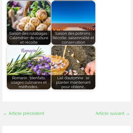
Saison des rutabagas :
Saison des potirons :
Calendrier de culture
Récolte, saisonnalité et
et récolte
conservation
Romarin : bienfaits,
L’ail d’automne : le
usages culinaires et
planter maintenant
méthodes…
pour obtenir…
←
Article précédent
Article suivant
→