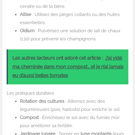
cendre ou de la bière.
Altise
: Utilisez des pièges collants ou des huiles
essentielles.
Oïdium
: Pulvérisez une solution de lait de chaux
(1:10) pour prévenir les champignons.
Les autres lecteurs ont adoré cet article :
J’ai vidé
ma cheminée dans mon compost… et je n’ai jamais
eu d’aussi belles tomates
Les pratiques durables
Rotation des cultures
: Alternez avec des
légumineuses (pois, haricots) pour enrichir le sol.
Compost
: Enrichissez le sol avec du fumier mûr
pour améliorer sa fertilité.
Jardinage lunaire
: Semer en
lune montante
(jours