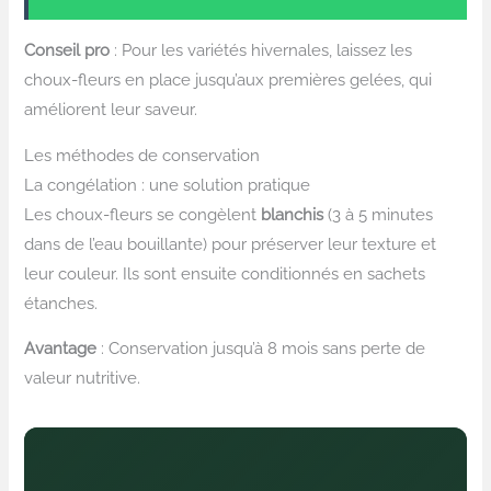
Conseil pro
: Pour les variétés hivernales, laissez les
choux-fleurs en place jusqu’aux premières gelées, qui
améliorent leur saveur.
Les méthodes de conservation
La congélation : une solution pratique
Les choux-fleurs se congèlent
blanchis
(3 à 5 minutes
dans de l’eau bouillante) pour préserver leur texture et
leur couleur. Ils sont ensuite conditionnés en sachets
étanches.
Avantage
: Conservation jusqu’à 8 mois sans perte de
valeur nutritive.