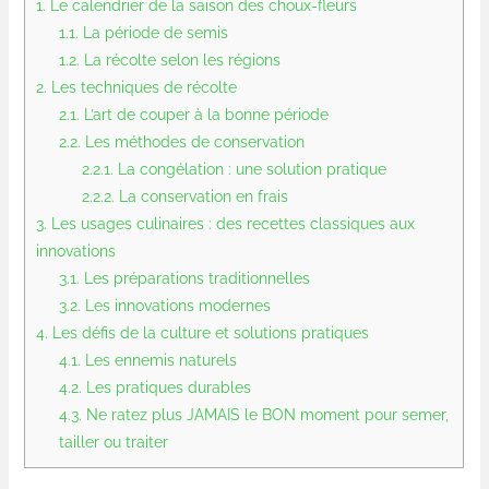
1.
Le calendrier de la saison des choux-fleurs
1.1.
La période de semis
1.2.
La récolte selon les régions
2.
Les techniques de récolte
2.1.
L’art de couper à la bonne période
2.2.
Les méthodes de conservation
2.2.1.
La congélation : une solution pratique
2.2.2.
La conservation en frais
3.
Les usages culinaires : des recettes classiques aux
innovations
3.1.
Les préparations traditionnelles
3.2.
Les innovations modernes
4.
Les défis de la culture et solutions pratiques
4.1.
Les ennemis naturels
4.2.
Les pratiques durables
4.3.
Ne ratez plus JAMAIS le BON moment pour semer,
tailler ou traiter