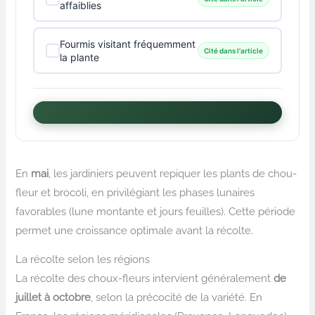
affaiblies
Fourmis visitant fréquemment
Cité dans l'article
la plante
En
mai
, les jardiniers peuvent repiquer les plants de chou-
fleur et brocoli, en privilégiant les phases lunaires
favorables (lune montante et jours feuilles). Cette période
permet une croissance optimale avant la récolte.
La récolte selon les régions
La récolte des choux-fleurs intervient généralement
de
juillet à octobre
, selon la précocité de la variété. En