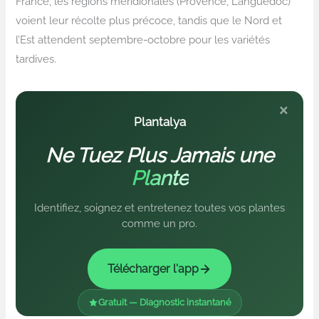
France, les régions méridionales (Provence, Languedoc)
voient leur récolte plus précoce, tandis que le Nord et
l’Est attendent septembre-octobre pour les variétés
tardives.
×
Plantalya
Ne Tuez Plus Jamais une
Plante
Identifiez, soignez et entretenez toutes vos plantes
comme un pro.
Télécharger l'app
Gratuit — Diagnostic instantané