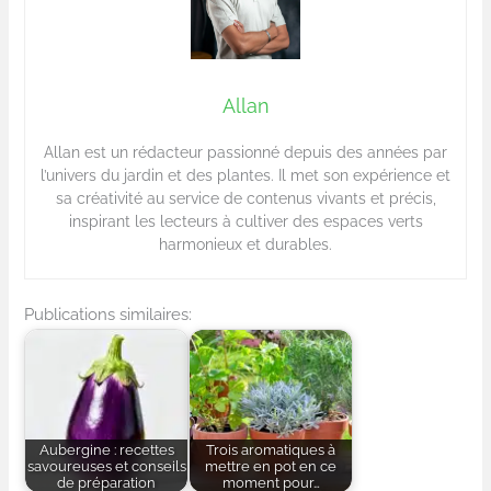
Allan
Allan est un rédacteur passionné depuis des années par
l’univers du jardin et des plantes. Il met son expérience et
sa créativité au service de contenus vivants et précis,
inspirant les lecteurs à cultiver des espaces verts
harmonieux et durables.
Publications similaires:
Aubergine : recettes
Trois aromatiques à
savoureuses et conseils
mettre en pot en ce
de préparation
moment pour…