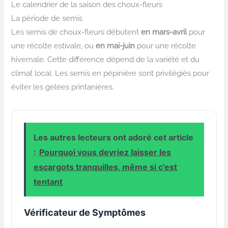
Le calendrier de la saison des choux-fleurs
La période de semis
Les semis de choux-fleurs débutent
en mars-avril
pour
une récolte estivale, ou
en mai-juin
pour une récolte
hivernale. Cette différence dépend de la variété et du
climat local. Les semis en pépinière sont privilégiés pour
éviter les gelées printanières.
Les autres lecteurs ont adoré cet article
:
Pourquoi vous devriez laisser les
escargots tranquilles, même si c’est
tentant
Vérificateur de Symptômes