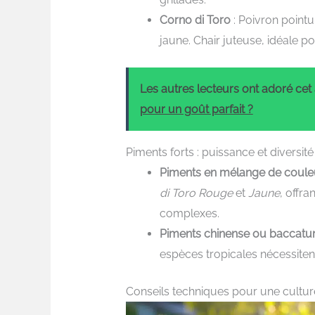
Corno di Toro
: Poivron pointu
jaune. Chair juteuse, idéale pou
Les autres lecteurs ont adoré cet a
pour un goût parfait ?
Piments forts : puissance et diversité
Piments en mélange de coule
di Toro Rouge
et
Jaune
, offr
complexes.
Piments chinense ou baccat
espèces tropicales nécessiten
Conseils techniques pour une cultur