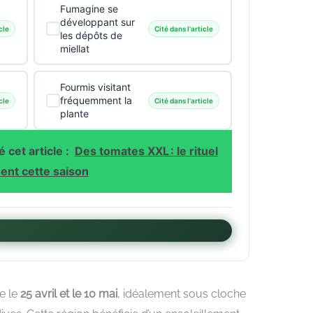
Fumagine se
développant sur
cle
Cité dans l'article
les dépôts de
miellat
Fourmis visitant
fréquemment la
cle
Cité dans l'article
plante
 cet article :
Des tomates XXL : le rituel
ent cette saison
re le
25 avril et le 10 mai
, idéalement sous cloche