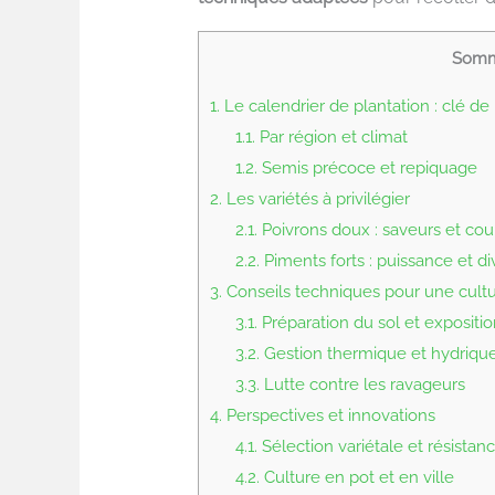
Somm
1.
Le calendrier de plantation : clé de 
1.1.
Par région et climat
1.2.
Semis précoce et repiquage
2.
Les variétés à privilégier
2.1.
Poivrons doux : saveurs et cou
2.2.
Piments forts : puissance et di
3.
Conseils techniques pour une cult
3.1.
Préparation du sol et expositio
3.2.
Gestion thermique et hydriqu
3.3.
Lutte contre les ravageurs
4.
Perspectives et innovations
4.1.
Sélection variétale et résistan
4.2.
Culture en pot et en ville