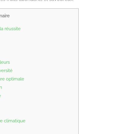
aire
la réussite
leurs
versité
ure optimale
n
e
ce climatique