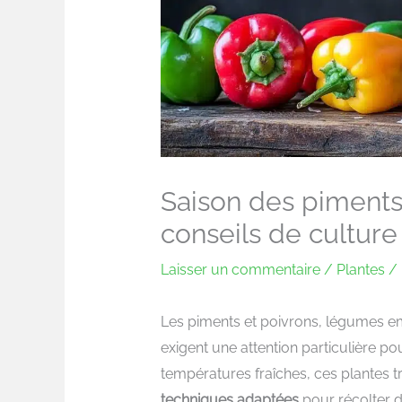
Saison des piments 
conseils de culture
Laisser un commentaire
/
Plantes
/ 
Les piments et poivrons, légumes e
exigent une attention particulière po
températures fraîches, ces plantes t
techniques adaptées
pour récolter d