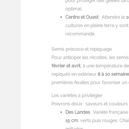
pour protéger des gelées tardi
optimal.
Centre et Ouest
: Attendre le
1
cultures en pleine terre y sont
recommandé.
Semis précoce et repiquage
Pour anticiper les récoltes, les sem
février et avril
, à une température d
repiqués en extérieur
8 à 10 semaine
premières feuilles pour favoriser u
Les variétés à privilégier
Poivrons doux : saveurs et couleurs
Des Landes
: Variété français
15 cm
, verts puis rouges. Cha
grillades.