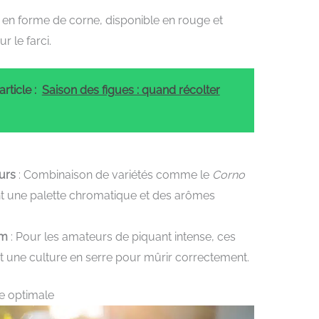
 en forme de corne, disponible en rouge et
r le farci.
rticle :
Saison des figues : quand récolter
urs
: Combinaison de variétés comme le
Corno
ant une palette chromatique et des arômes
um
: Pour les amateurs de piquant intense, ces
t une culture en serre pour mûrir correctement.
e optimale