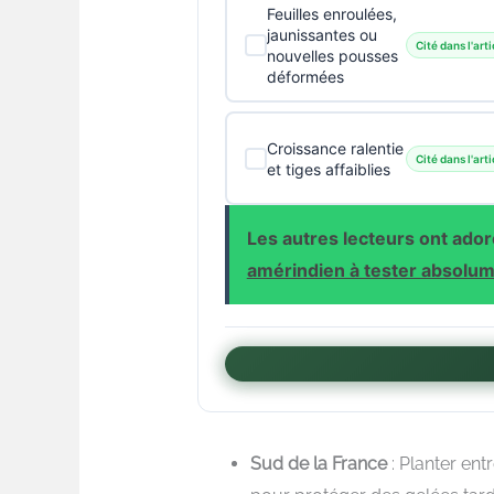
Feuilles enroulées,
jaunissantes ou
Cité dans l'arti
nouvelles pousses
déformées
Croissance ralentie
Cité dans l'arti
et tiges affaiblies
Les autres lecteurs ont adoré
amérindien à tester absolum
Sud de la France
: Planter ent