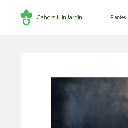
Aller
au
CahorsJuinJardin
Plantes
contenu