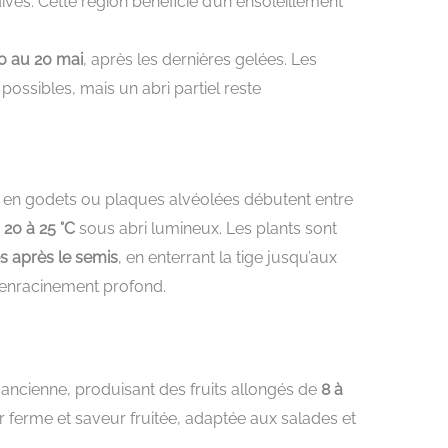
ves. Cette région bénéficie d’un ensoleillement
0 au 20 mai
, après les dernières gelées. Les
 possibles, mais un abri partiel reste
is en godets ou plaques alvéolées débutent entre
e
20 à 25 °C
sous abri lumineux. Les plants sont
s après le semis
, en enterrant la tige jusqu’aux
n enracinement profond.
e ancienne, produisant des fruits allongés de
8 à
ir ferme et saveur fruitée, adaptée aux salades et