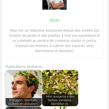
Allan
Allan est un rédacteur passionné depuis des années par
l’univers du jardin et des plantes. Il met son expérience et
sa créativité au service de contenus vivants et précis,
inspirant les lecteurs à cultiver des espaces verts
harmonieux et durables.
Publications similaires:
Mon weigelia a des
Estragon : bienfaits,
taches sombres :
culture et utilisation…
identifier et…