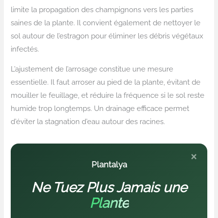
limite la propagation des champignons vers les parties
saines de la plante. Il convient également de nettoyer le
sol autour de l’estragon pour éliminer les débris végétaux
infectés.
L’ajustement de l’arrosage constitue une mesure
essentielle. Il faut arroser au pied de la plante, évitant de
mouiller le feuillage, et réduire la fréquence si le sol reste
humide trop longtemps. Un drainage efficace permet
d’éviter la stagnation d’eau autour des racines.
×
Plantalya
Ne Tuez Plus Jamais une
Plante