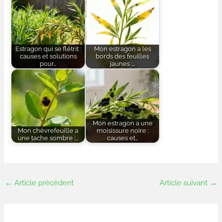
Estragon qui se flétrit :
Mon estragon a les
causes et solutions
bords des feuilles
pour…
jaunes :…
Mon estragon a une
Mon chèvrefeuille a
moisissure noire :
une tache sombre :…
causes et…
←
Article précédent
Article suivant
→