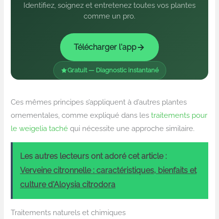
Identifiez, soignez et entretenez toutes vos plantes
comme un pro.
Télécharger l'app
Gratuit — Diagnostic instantané
Ces mêmes principes s’appliquent à d’autres plantes
ornementales, comme expliqué dans les
traitements pour
le weigelia taché
qui nécessite une approche similaire.
Les autres lecteurs ont adoré cet article :
Verveine citronnelle : caractéristiques, bienfaits et
culture d'Aloysia citrodora
Traitements naturels et chimiques