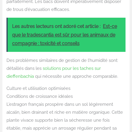
parfaitement. Les bacs doivent impérativement disposer
de trous d’évacuation efficaces.
Les autres lecteurs ont adoré cet article :
Est-ce
que le tradescantia est sûr pour les animaux de
compagnie : toxicité et conseils
Des problèmes similaires de gestion de l’humidité sont
détaillés dans les
solutions pour les taches sur
dieffenbachia
qui nécessite une approche comparable.
Culture et utilisation optimisées
Conditions de croissance idéales
L’estragon français prospère dans un sol légèrement
alcalin, bien drainant et riche en matière organique. Cette
plante vivace supporte bien la sécheresse une fois
établie, mais apprécie un arrosage régulier pendant sa