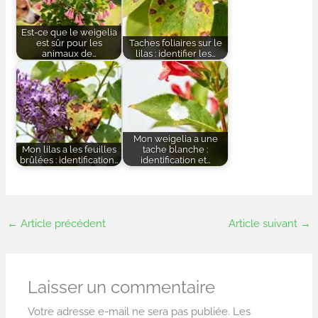
Est-ce que le weigelia
est sûr pour les
Taches foliaires sur le
animaux de…
lilas : identifier les…
Mon weigelia a une
Mon lilas a les feuilles
tache blanche :
brûlées : identification…
identification et…
←
Article précédent
Article suivant
→
Laisser un commentaire
Votre adresse e-mail ne sera pas publiée.
Les