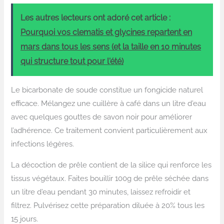
Les autres lecteurs ont adoré cet article :
Pourquoi vos clematis et glycines repartent en
mars dans tous les sens (et la taille en 10 minutes
qui structure tout pour l'été)
Le bicarbonate de soude constitue un fongicide naturel
efficace. Mélangez une cuillère à café dans un litre d’eau
avec quelques gouttes de savon noir pour améliorer
l’adhérence. Ce traitement convient particulièrement aux
infections légères.
La décoction de prêle contient de la silice qui renforce les
tissus végétaux. Faites bouillir 100g de prêle séchée dans
un litre d’eau pendant 30 minutes, laissez refroidir et
filtrez. Pulvérisez cette préparation diluée à 20% tous les
15 jours.