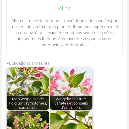
Allan
Allan est un rédacteur passionné depuis des années par
l’univers du jardin et des plantes. Il met son expérience et
sa créativité au service de contenus vivants et précis,
inspirant les lecteurs à cultiver des espaces verts
harmonieux et durables.
Publications similaires:
Mon weigelia a de
Weigelia : culture,
l'oïdium : symptômes,
variétés et conseils
causes et…
d'entretien…