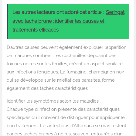
Les autres lecteurs ont adoré cet article :
Seringat
avec tache brune : identifier les causes et
traitements efficaces
D’autres causes peuvent également expliquer l’apparition
de marques sombres. Les cochenilles déposent des
toxines noires sur les feuilles, créant un aspect similaire
aux infections fongiques. La fumagine, champignon noir
qui se développe sur le miellat des parasites, forme
également des taches caractéristiques.
Identifier les symptômes selon les maladies
Chaque type d’infection présente des caractéristiques
spécifiques qu’il convient de distinguer pour appliquer le
bon traitement. Les infections d’Alternaria se manifestent
par des taches brunes à noires, souvent entourées d’un