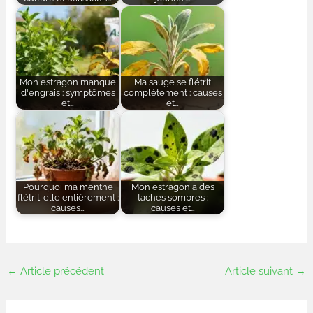
Mon estragon manque
Ma sauge se flétrit
d'engrais : symptômes
complètement : causes
et…
et…
Pourquoi ma menthe
Mon estragon a des
flétrit-elle entièrement :
taches sombres :
causes…
causes et…
←
Article précédent
Article suivant
→