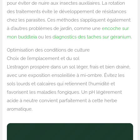
pour éviter de nuire aux insectes auxiliaires. La rotation
des traitements évite le développement de résistances
chez les parasites. Ces méthodes s’appliquent également
à d’autres problèmes de jardin, comme une
encoche sur
mon buddleia
ou les
diagnostics des taches sur géranium
.
Optimisation des conditions de culture
Choix de l’emplacement et du sol
L’estragon prospère dans un sol léger, frais et bien drainé,
avec une exposition ensoleillée à mi-ombre. Évitez les
sols lourds et calcaires qui retiennent l’humidité et
favorisent les maladies fongiques. Un pH légèrement
acide à neutre convient parfaitement à cette herbe
aromatique.