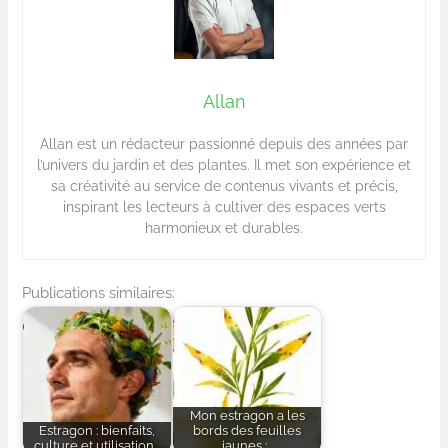
Allan
Allan est un rédacteur passionné depuis des années par
l’univers du jardin et des plantes. Il met son expérience et
sa créativité au service de contenus vivants et précis,
inspirant les lecteurs à cultiver des espaces verts
harmonieux et durables.
Publications similaires:
Mon estragon a les
Estragon : bienfaits,
bords des feuilles
culture et utilisation…
jaunes :…