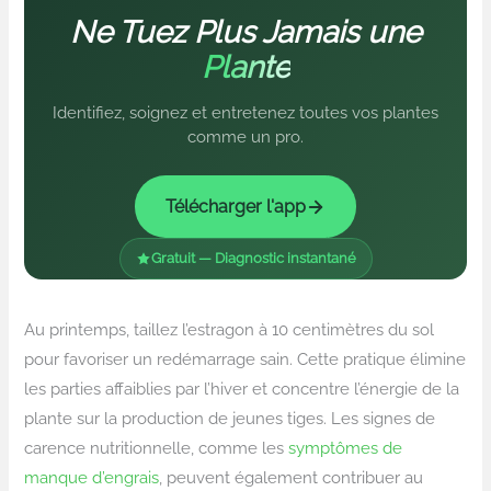
Ne Tuez Plus Jamais une
Plante
Identifiez, soignez et entretenez toutes vos plantes
comme un pro.
Télécharger l'app
Gratuit — Diagnostic instantané
Au printemps, taillez l’estragon à 10 centimètres du sol
pour favoriser un redémarrage sain. Cette pratique élimine
les parties affaiblies par l’hiver et concentre l’énergie de la
plante sur la production de jeunes tiges. Les signes de
carence nutritionnelle, comme les
symptômes de
manque d’engrais
, peuvent également contribuer au