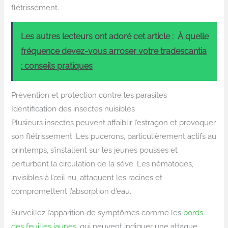
flétrissement.
Les autres lecteurs ont adoré cet article :
À quelle
fréquence devez-vous arroser votre tradescantia
: conseils pratiques
Prévention et protection contre les parasites
Identification des insectes nuisibles
Plusieurs insectes peuvent affaiblir l’estragon et provoquer
son flétrissement. Les pucerons, particulièrement actifs au
printemps, s’installent sur les jeunes pousses et
perturbent la circulation de la sève. Les nématodes,
invisibles à l’œil nu, attaquent les racines et
compromettent l’absorption d’eau.
Surveillez l’apparition de symptômes comme les
bords
des feuilles jaunes
, qui peuvent indiquer une attaque