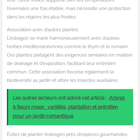
hivernales une fois établie, mais nécessite une protection
dans les régions les plus froides.
Association avec d’autres plantes
L’estragon se marie harmonieusement avec d’autres
herbes méditerranéennes comme le thym et le romarin.
Ces plantes partagent des exigences similaires en matière
de drainage et d’exposition, facilitant leur entretien
commun. Cette association favorise également la
biodiversité au jardin et attire les insectes auxiliaires.
Les autres lecteurs ont adoré cet article :
Arbres
à fleurs roses : variétés, plantation et entretien
pour un jardin romantique
Évitez de planter l’estragon près d’espèces gourmandes