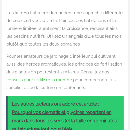
Les lierres d’intérieur demandent une approche différente
de ceux cultivés au jardin. L’air sec des habitations et la
lumière limitée ralentissent la croissance, réduisant ainsi
les besoins nutritifs. Utilisez un engrais dilué tous les mois
plutôt que toutes les deux semaines.
Pour les amateurs de jardinage d’intérieur qui cultivent
aussi des herbes aromatiques, les principes de fertilisation
des plantes en pot restent similaires. Consultez nos
conseils pour fertiliser la menthe
pour comprendre les
spécificités de la culture en contenants.
Les autres lecteurs ont adoré cet article :
Pourquoi vos clematis et glycines repartent en
mars dans tous les sens (et la taille en 10 minutes
qui structure tout pour l'été)