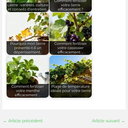
Comment fertiliser
Lierre : variétés, culture
votre lierre
et conseils d'entretien…
efficacement ?
Pourquoi mon lierre
Comment fertiliser
présente-t-il un
votre cassissier
dépérissement…
efficacement :…
Comment fertiliser
Plage de température
votre menthe
idéale pour votre lierre
efficacement :…
:…
←
Article précédent
Article suivant
→