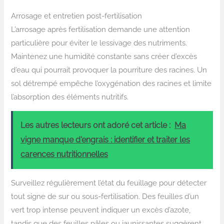
Arrosage et entretien post-fertilisation
L’arrosage après fertilisation demande une attention
particulière pour éviter le lessivage des nutriments.
Maintenez une humidité constante sans créer d’excès
d’eau qui pourrait provoquer la pourriture des racines. Un
sol détrempé empêche l’oxygénation des racines et limite
l’absorption des éléments nutritifs.
Les autres lecteurs ont adoré cet article :
Ma
vigne manque d'engrais : identifier et traiter les
carences nutritionnelles
Surveillez régulièrement l’état du feuillage pour détecter
tout signe de sur ou sous-fertilisation. Des feuilles d’un
vert trop intense peuvent indiquer un excès d’azote,
tandis que des feuilles pâles ou jaunissantes suggèrent