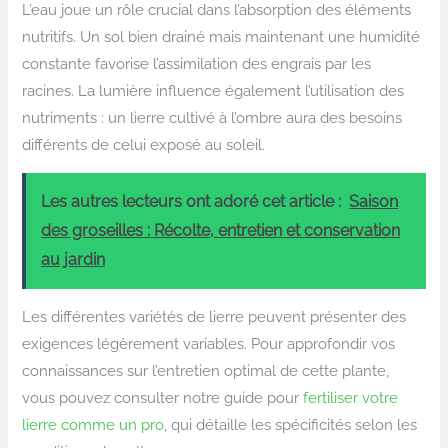
L’eau joue un rôle crucial dans l’absorption des éléments
nutritifs. Un sol bien drainé mais maintenant une humidité
constante favorise l’assimilation des engrais par les
racines. La lumière influence également l’utilisation des
nutriments : un lierre cultivé à l’ombre aura des besoins
différents de celui exposé au soleil.
Les autres lecteurs ont adoré cet article :
Saison
des groseilles : Récolte, entretien et conservation
au jardin
Les différentes variétés de lierre peuvent présenter des
exigences légèrement variables. Pour approfondir vos
connaissances sur l’entretien optimal de cette plante,
vous pouvez consulter notre guide pour
fertiliser votre
lierre comme un pro
, qui détaille les spécificités selon les