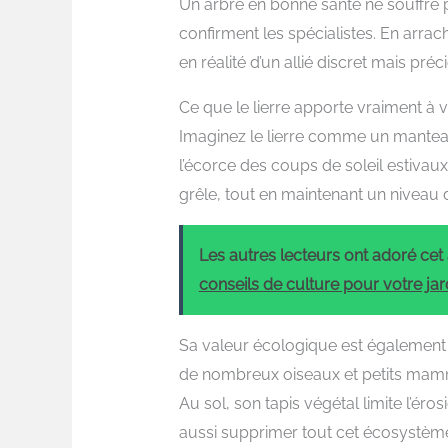
Un arbre en bonne santé ne souffre 
confirment les spécialistes. En arrac
en réalité d’un allié discret mais préc
Ce que le lierre apporte vraiment à 
Imaginez le lierre comme un manteau
l’écorce des coups de soleil estivaux
grêle, tout en maintenant un niveau 
Les autres lecteurs ont adoré cet a
conseils de culture pour votre jar
Sa valeur écologique est également 
de nombreux oiseaux et petits mammi
Au sol, son tapis végétal limite l’érosi
aussi supprimer tout cet écosystèm