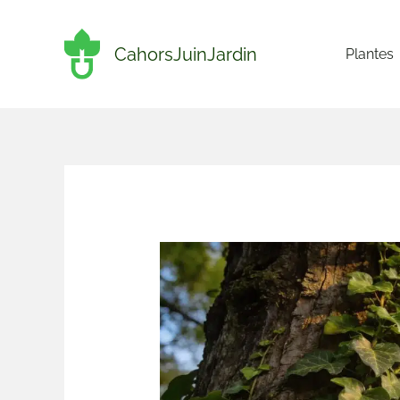
Aller
au
CahorsJuinJardin
Plantes
contenu