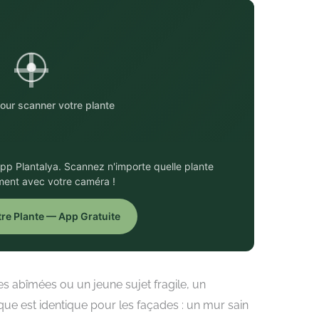
ur scanner votre plante
'app Plantalya. Scannez n'importe quelle plante
ment avec votre caméra !
re Plante — App Gratuite
s abîmées ou un jeune sujet fragile, un
que est identique pour les façades : un mur sain