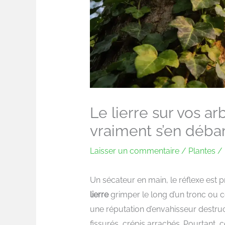
Le lierre sur vos arb
vraiment s’en débar
Laisser un commentaire
/
Plantes
/ 
Un sécateur en main, le réflexe est 
lierre
grimper le long d’un tronc ou c
une réputation d’envahisseur destru
fissurés, crépis arrachés. Pourtant, 