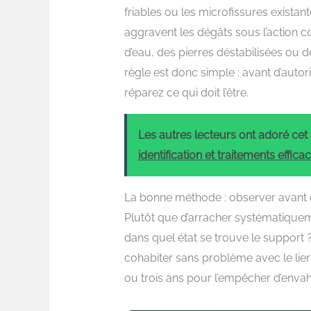
friables ou les microfissures existante
aggravent les dégâts sous l’action co
d’eau, des pierres déstabilisées ou 
règle est donc simple : avant d’autoris
réparez ce qui doit l’être.
Les autres lecteurs ont adoré cet a
identification et traitements effica
La bonne méthode : observer avant d
Plutôt que d’arracher systématiquem
dans quel état se trouve le support 
cohabiter sans problème avec le lierr
ou trois ans pour l’empêcher d’envahi