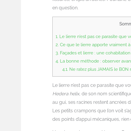
en question.
Somm
1.
Le lierre n’est pas ce parasite que 
2.
Ce que le lierre apporte vraiment à
3.
Façades et lierre : une cohabitation
4.
La bonne méthode : observer avant
4.1.
Ne ratez plus JAMAIS le BON mo
Le lierre n’est pas ce parasite que v
Hedera helix
, de son nom scientifiqu
au gui, ses racines restent ancrées dan
Les petits crampons que l’on voit s’
des points d’appui mécaniques, rien 