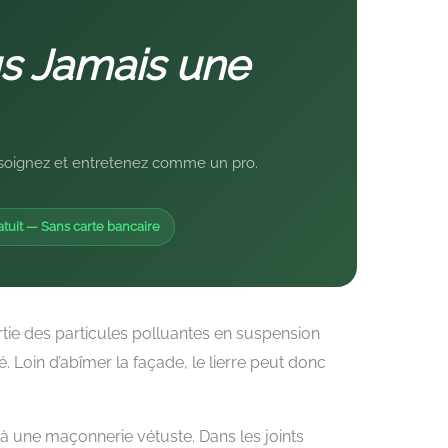
s Jamais une
z, soignez et entretenez comme un pro.
atuit — Sans carte bancaire
rtie des particules polluantes en suspension
. Loin d’abîmer la façade, le lierre peut donc
 une maçonnerie vétuste. Dans les joints