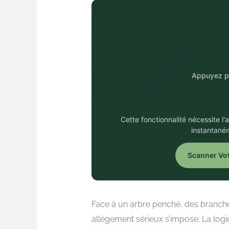
Appuyez po
Cette fonctionnalité nécessite l
instantané
Scanner Vot
Face à un arbre penché, des branche
allègement sérieux s’impose. La logi