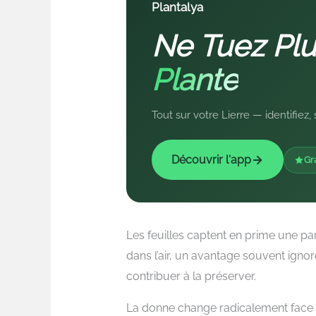
Plantalya
Ne Tuez Plu
Plante
Tout sur votre Lierre — identifie
Découvrir l'app
Gr
Les feuilles captent en prime une pa
dans l’air, un avantage souvent ignoré
contribuer à la préserver.
La donne change radicalement face à