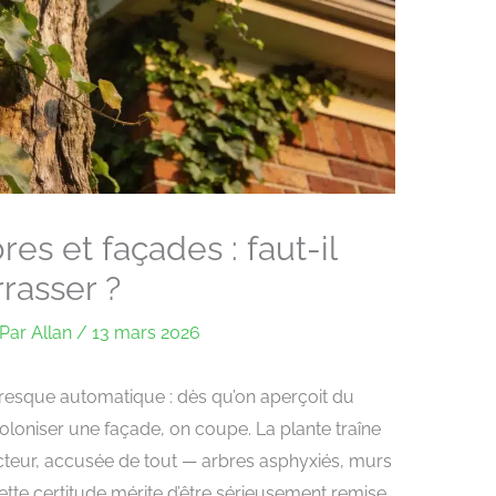
res et façades : faut-il
rasser ?
Par
Allan
/
13 mars 2026
presque automatique : dès qu’on aperçoit du
oloniser une façade, on coupe. La plante traîne
cteur, accusée de tout — arbres asphyxiés, murs
cette certitude mérite d’être sérieusement remise