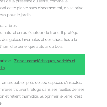
pas de la présence du lierre, comme le
hant cette plante sans discernement, on se prive
ieux pour le jardin.
vos arbres
 naturel enroulé autour du tronc. Il protège
, des gelées hivernales et des chocs liés à la
d’humidité bénéfique autour du bois.
rticle :
Zinnia : caractéristiques, variétés et
din
remarquable : près de 200 espèces d’insectes,
fères trouvent refuge dans ses feuilles denses.
on et retient l’humidité. Supprimer le lierre, c’est
e.