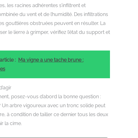
s, les racines adhérentes s’infiltrent et
mbinée du vent et de l’humidité. Des infiltrations
des gouttières obstruées peuvent en résulter. La
er le lierre à grimper, vérifiez l’état du support et
rticle :
Ma vigne a une tache brune :
ces
’agir
ent, posez-vous d’abord la bonne question :
? Un arbre vigoureux avec un tronc solide peut
e, à condition de tailler ce dernier tous les deux
r la cime.