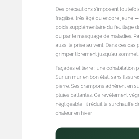
Des précautions s’imposent toutefois
fragilisé, très âgé ou encore jeune —
poids supplémentaire du feuillage d
ou par le masquage de maladies. Pa
aussi la prise au vent. Dans ces cas pr
grimper librement jusqu’au sommet.
Façades et lierre : une cohabitation 
Sur un mur en bon état, sans fissures 
pierre. Ses crampons adhèrent en su
pluies battantes. Ce revêtement vég
négligeable : il réduit la surchauffe 
chaleur en hiver.