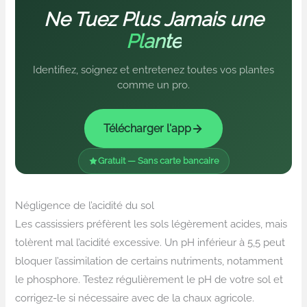
Ne Tuez Plus Jamais une
Plante
Identifiez, soignez et entretenez toutes vos plantes
comme un pro.
Télécharger l'app
Gratuit — Sans carte bancaire
Négligence de l’acidité du sol
Les cassissiers préfèrent les sols légèrement acides, mais
tolèrent mal l’acidité excessive. Un pH inférieur à 5,5 peut
bloquer l’assimilation de certains nutriments, notamment
le phosphore. Testez régulièrement le pH de votre sol et
corrigez-le si nécessaire avec de la chaux agricole.