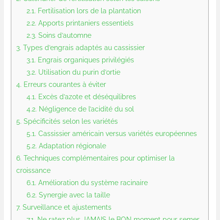
2.1.
Fertilisation lors de la plantation
2.2.
Apports printaniers essentiels
2.3.
Soins d’automne
3.
Types d’engrais adaptés au cassissier
3.1.
Engrais organiques privilégiés
3.2.
Utilisation du purin d’ortie
4.
Erreurs courantes à éviter
4.1.
Excès d’azote et déséquilibres
4.2.
Négligence de l’acidité du sol
5.
Spécificités selon les variétés
5.1.
Cassissier américain versus variétés européennes
5.2.
Adaptation régionale
6.
Techniques complémentaires pour optimiser la
croissance
6.1.
Amélioration du système racinaire
6.2.
Synergie avec la taille
7.
Surveillance et ajustements
7.1.
Ne ratez plus JAMAIS le BON moment pour semer,