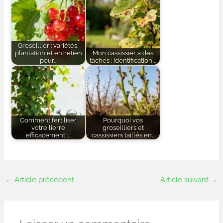
Groseillier : variétés,
plantation et entretien
Mon cassissier a des
pour…
taches : identification,…
Comment fertiliser
Pourquoi vos
votre lierre
groseilliers et
efficacement :…
cassissiers taillés en…
←
Article précédent
Article suivant
→