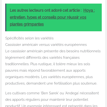
Les autres lecteurs ont adoré cet article :
Hoya :
entretien, types et conseils pour réussir vos
plantes grimpantes
Spécificités selon les variétés
Cassissier américain versus variétés européennes
Le cassissier américain présente des besoins nutritionnels
légèrement différents des variétés françaises
traditionnelles. Plus rustique, il tolère mieux les sols
pauvres mais répond favorablement aux apports
organiques modérés. Les variétés européennes, plus
productives, demandent une fertilisation plus soutenue.
Les cultivars comme ‘Ben Sarek’ ou ‘Andega’ nécessitent
des apports réguliers pour maintenir leur potentiel
productif. Un exemple intéressant est présenté dans les