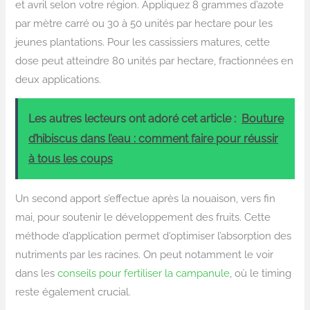
et avril selon votre région. Appliquez 8 grammes d’azote
par mètre carré ou 30 à 50 unités par hectare pour les
jeunes plantations. Pour les cassissiers matures, cette
dose peut atteindre 80 unités par hectare, fractionnées en
deux applications.
Les autres lecteurs ont adoré cet article :
Bouture
d’hibiscus dans l’eau : comment faire pour réussir
à tous les coups
Un second apport s’effectue après la nouaison, vers fin
mai, pour soutenir le développement des fruits. Cette
méthode d’application permet d’optimiser l’absorption des
nutriments par les racines. On peut notamment le voir
dans les
conseils pour fertiliser la campanule
, où le timing
reste également crucial.