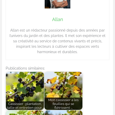
Allan
Allan est un rédacteur passionné depuis des années par
l’univers du jardin et des plantes. Il met son expérience et
sa créativité au service de contenus vivants et précis,
inspirant les lecteurs à cultiver des espaces verts
harmonieux et durables.
Publications similaires:
Mon cassissier a les
Cassissier : plantation,
feuilles qui se
taille et entretien pour…
flétrissent :…