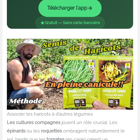
Télécharger l'app
Gratuit — Sans carte bancaire
Associer les haricots à d’autres légumes
Les cultures compagnes
jouent un rôle crucial. Les
épinards
ou les
roquettes
ombragent naturellement le
sol, tandis que les
tomates
(en cage) créent un