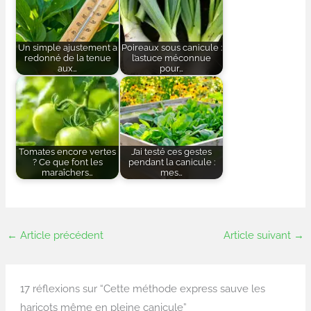
Un simple ajustement a
Poireaux sous canicule :
redonné de la tenue
l’astuce méconnue
aux…
pour…
Tomates encore vertes
J’ai testé ces gestes
? Ce que font les
pendant la canicule :
maraîchers…
mes…
←
Article précédent
Article suivant
→
17 réflexions sur “Cette méthode express sauve les
haricots même en pleine canicule”