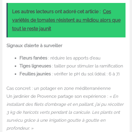
Les autres lecteurs ont adoré cet article :
Ces
variétés de tomates résistent au mildiou alors que
tout le reste jaunit
Signaux d’alerte à surveiller
Fleurs fanées
: réduire les apports d’eau
Tiges ligneuses
: tailler pour stimuler la ramification
Feuilles jaunies
: vérifier le pH du sol (idéal : 6 à 7)
Cas concret : un potager en zone méditerranéenne
Un jardinier de Provence partage son expérience :
« En
installant des filets d’ombrage et en paillant, j’ai pu récolter
3 kg de haricots verts pendant la canicule. Les plants ont
survécu grâce à une irrigation goutte à goutte en
profondeur. »