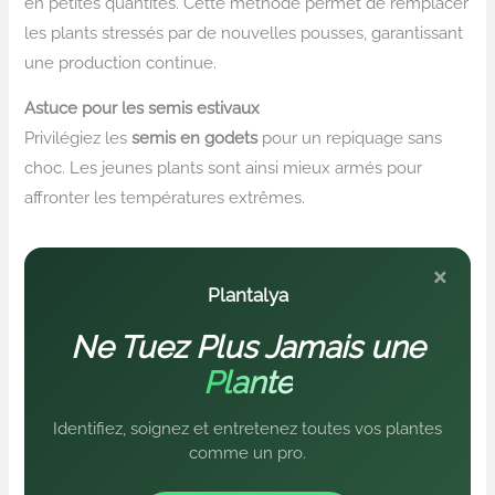
en petites quantités. Cette méthode permet de remplacer
les plants stressés par de nouvelles pousses, garantissant
une production continue.
Astuce pour les semis estivaux
Privilégiez les
semis en godets
pour un repiquage sans
choc. Les jeunes plants sont ainsi mieux armés pour
affronter les températures extrêmes.
×
Plantalya
Ne Tuez Plus Jamais une
Plante
Identifiez, soignez et entretenez toutes vos plantes
comme un pro.