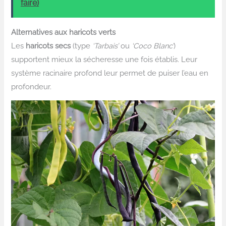
faire)
Alternatives aux haricots verts
Les
haricots secs
(type
‘Tarbais’
ou
‘Coco Blanc’
)
supportent mieux la sécheresse une fois établis. Leur
système racinaire profond leur permet de puiser l’eau en
profondeur.