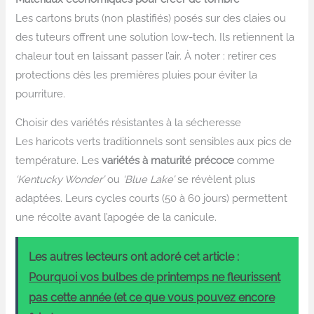
Les cartons bruts (non plastifiés) posés sur des claies ou
des tuteurs offrent une solution low-tech. Ils retiennent la
chaleur tout en laissant passer l’air. À noter : retirer ces
protections dès les premières pluies pour éviter la
pourriture.
Choisir des variétés résistantes à la sécheresse
Les haricots verts traditionnels sont sensibles aux pics de
température. Les
variétés à maturité précoce
comme
‘Kentucky Wonder’
ou
‘Blue Lake’
se révèlent plus
adaptées. Leurs cycles courts (50 à 60 jours) permettent
une récolte avant l’apogée de la canicule.
Les autres lecteurs ont adoré cet article :
Pourquoi vos bulbes de printemps ne fleurissent
pas cette année (et ce que vous pouvez encore