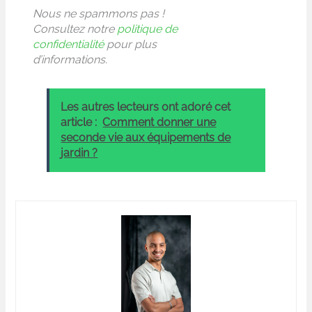
Nous ne spammons pas !
Consultez notre
politique de
confidentialité
pour plus
d’informations.
Les autres lecteurs ont adoré cet
article :
Comment donner une
seconde vie aux équipements de
jardin ?