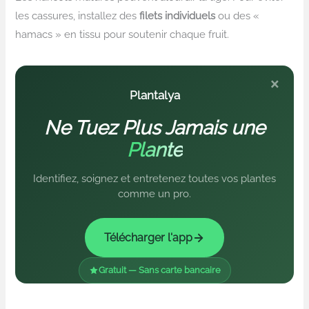
les cassures, installez des
filets individuels
ou des «
hamacs » en tissu pour soutenir chaque fruit.
×
Plantalya
Ne Tuez Plus Jamais une
Plante
Identifiez, soignez et entretenez toutes vos plantes
comme un pro.
Télécharger l'app
Gratuit — Sans carte bancaire