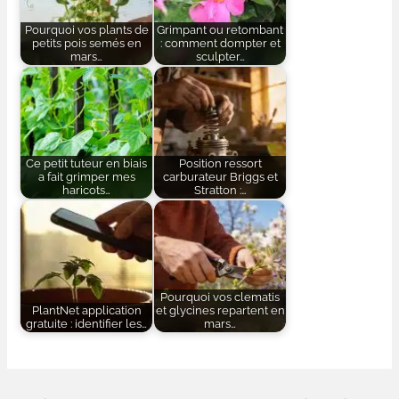
Pourquoi vos plants de
Grimpant ou retombant
petits pois semés en
: comment dompter et
mars…
sculpter…
Ce petit tuteur en biais
Position ressort
a fait grimper mes
carburateur Briggs et
haricots…
Stratton :…
Pourquoi vos clematis
PlantNet application
et glycines repartent en
gratuite : identifier les…
mars…