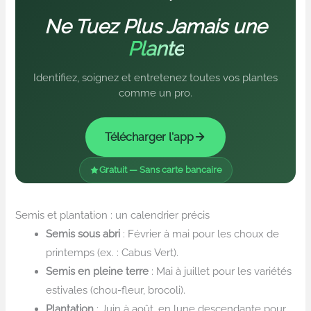
Ne Tuez Plus Jamais une
Plante
Identifiez, soignez et entretenez toutes vos plantes
comme un pro.
Télécharger l'app
Gratuit — Sans carte bancaire
Semis et plantation : un calendrier précis
Semis sous abri
: Février à mai pour les choux de
printemps (ex. : Cabus Vert).
Semis en pleine terre
: Mai à juillet pour les variétés
estivales (chou-fleur, brocoli).
Plantation
: Juin à août, en lune descendante pour