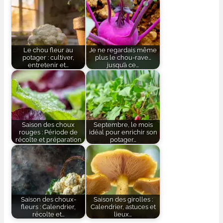
Le chou fleur au
Je ne regardais même
potager : cultiver,
plus le chou-rave…
entretenir et…
jusqu’à ce…
Saison des choux
Septembre, le mois
rouges : Période de
idéal pour enrichir son
récolte et préparation
potager…
Saison des choux-
Saison des girolles :
fleurs : Calendrier,
Calendrier, astuces et
récolte et…
lieux…