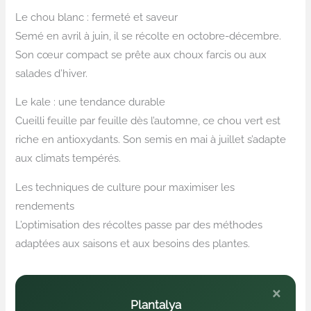
Le chou blanc : fermeté et saveur
Semé en avril à juin, il se récolte en octobre-décembre.
Son cœur compact se prête aux choux farcis ou aux
salades d’hiver.
Le kale : une tendance durable
Cueilli feuille par feuille dès l’automne, ce chou vert est
riche en antioxydants. Son semis en mai à juillet s’adapte
aux climats tempérés.
Les techniques de culture pour maximiser les
rendements
L’optimisation des récoltes passe par des méthodes
adaptées aux saisons et aux besoins des plantes.
×
Plantalya