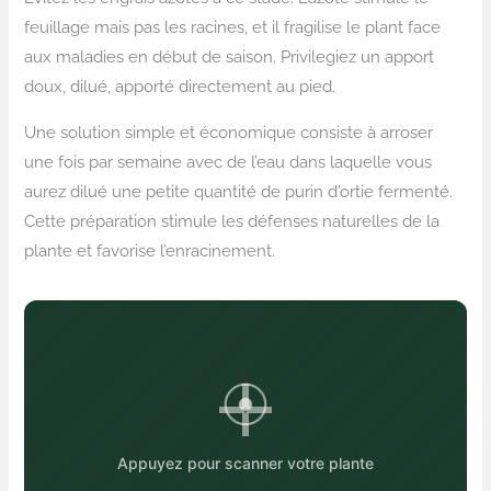
feuillage mais pas les racines, et il fragilise le plant face
aux maladies en début de saison. Privilegiez un apport
doux, dilué, apporté directement au pied.
Une solution simple et économique consiste à arroser
une fois par semaine avec de l’eau dans laquelle vous
aurez dilué une petite quantité de purin d’ortie fermenté.
Cette préparation stimule les défenses naturelles de la
plante et favorise l’enracinement.
Appuyez pour scanner votre plante