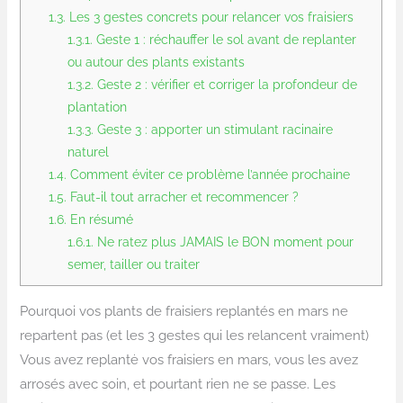
1.3.
Les 3 gestes concrets pour relancer vos fraisiers
1.3.1.
Geste 1 : réchauffer le sol avant de replanter
ou autour des plants existants
1.3.2.
Geste 2 : vérifier et corriger la profondeur de
plantation
1.3.3.
Geste 3 : apporter un stimulant racinaire
naturel
1.4.
Comment éviter ce problème l’année prochaine
1.5.
Faut-il tout arracher et recommencer ?
1.6.
En résumé
1.6.1.
Ne ratez plus JAMAIS le BON moment pour
semer, tailler ou traiter
Pourquoi vos plants de fraisiers replantés en mars ne
repartent pas (et les 3 gestes qui les relancent vraiment)
Vous avez replantė vos fraisiers en mars, vous les avez
arrosés avec soin, et pourtant rien ne se passe. Les