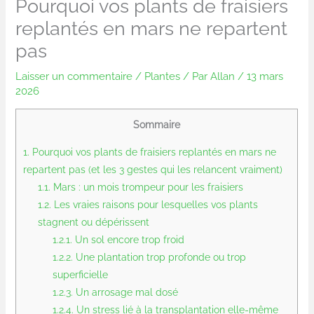
Pourquoi vos plants de fraisiers
replantés en mars ne repartent
pas
Laisser un commentaire
/
Plantes
/ Par
Allan
/
13 mars
2026
Sommaire
1.
Pourquoi vos plants de fraisiers replantés en mars ne
repartent pas (et les 3 gestes qui les relancent vraiment)
1.1.
Mars : un mois trompeur pour les fraisiers
1.2.
Les vraies raisons pour lesquelles vos plants
stagnent ou dépérissent
1.2.1.
Un sol encore trop froid
1.2.2.
Une plantation trop profonde ou trop
superficielle
1.2.3.
Un arrosage mal dosé
1.2.4.
Un stress lié à la transplantation elle-même