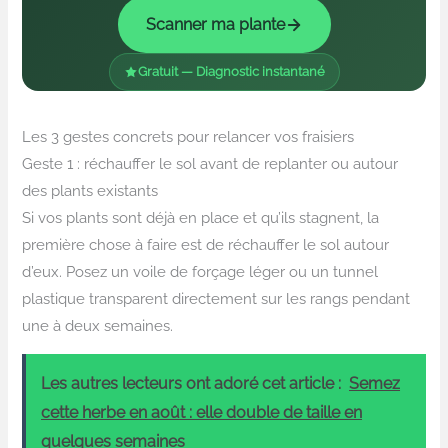
Scanner ma plante
Gratuit — Diagnostic instantané
Les 3 gestes concrets pour relancer vos fraisiers
Geste 1 : réchauffer le sol avant de replanter ou autour
des plants existants
Si vos plants sont déjà en place et qu’ils stagnent, la
première chose à faire est de réchauffer le sol autour
d’eux. Posez un voile de forçage léger ou un tunnel
plastique transparent directement sur les rangs pendant
une à deux semaines.
Les autres lecteurs ont adoré cet article :
Semez
cette herbe en août : elle double de taille en
quelques semaines