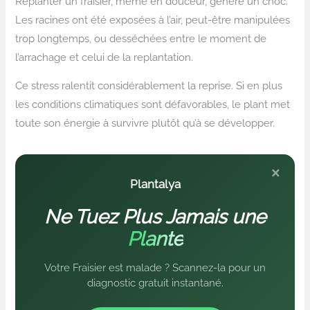
Replanter un fraisier, même en douceur, génère un choc.
Les racines ont été exposées à l’air, peut-être manipulées
trop longtemps, ou desséchées entre le moment de
l’arrachage et celui de la replantation.
Ce stress ralentit considérablement la reprise. Si en plus
les conditions climatiques sont défavorables, le plant met
toute son énergie à survivre plutôt qu’à se développer.
×
Plantalya
Ne Tuez Plus Jamais une
Plante
Votre Fraisier est malade ? Scannez-la pour un
diagnostic gratuit instantané.