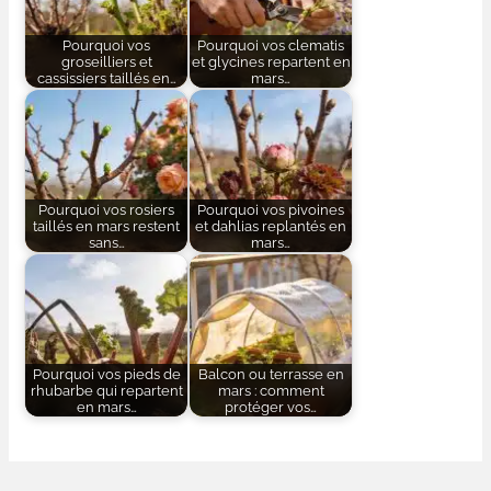
Pourquoi vos
Pourquoi vos clematis
groseilliers et
et glycines repartent en
cassissiers taillés en…
mars…
Pourquoi vos rosiers
Pourquoi vos pivoines
taillés en mars restent
et dahlias replantés en
sans…
mars…
Pourquoi vos pieds de
Balcon ou terrasse en
rhubarbe qui repartent
mars : comment
en mars…
protéger vos…