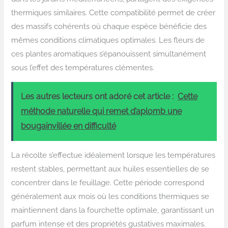
thermiques similaires. Cette compatibilité permet de créer
des massifs cohérents où chaque espèce bénéficie des
mêmes conditions climatiques optimales. Les fleurs de
ces plantes aromatiques s’épanouissent simultanément
sous l’effet des températures clémentes.
Les autres lecteurs ont adoré cet article :
Cette
méthode naturelle qui remet d’aplomb une
bougainvillée en difficulté
La récolte s’effectue idéalement lorsque les températures
restent stables, permettant aux huiles essentielles de se
concentrer dans le feuillage. Cette période correspond
généralement aux mois où les conditions thermiques se
maintiennent dans la fourchette optimale, garantissant un
parfum intense et des propriétés gustatives maximales.