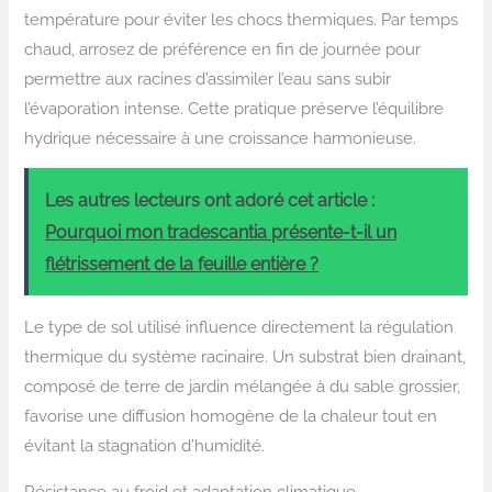
température pour éviter les chocs thermiques. Par temps
chaud, arrosez de préférence en fin de journée pour
permettre aux racines d’assimiler l’eau sans subir
l’évaporation intense. Cette pratique préserve l’équilibre
hydrique nécessaire à une croissance harmonieuse.
Les autres lecteurs ont adoré cet article :
Pourquoi mon tradescantia présente-t-il un
flétrissement de la feuille entière ?
Le type de sol utilisé influence directement la régulation
thermique du système racinaire. Un substrat bien drainant,
composé de terre de jardin mélangée à du sable grossier,
favorise une diffusion homogène de la chaleur tout en
évitant la stagnation d’humidité.
Résistance au froid et adaptation climatique