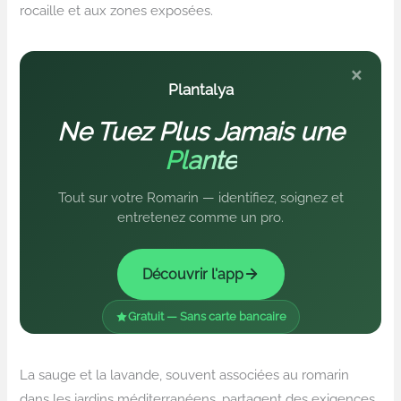
rocaille et aux zones exposées.
×
Plantalya
Ne Tuez Plus Jamais une
Plante
Tout sur votre Romarin — identifiez, soignez et
entretenez comme un pro.
Découvrir l'app
Gratuit — Sans carte bancaire
La sauge et la lavande, souvent associées au romarin
dans les jardins méditerranéens, partagent des exigences