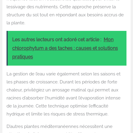
lessivage des nutriments. Cette approche préserve la
structure du sol tout en répondant aux besoins accrus de
la plante.
Les autres lecteurs ont adoré cet article :
Mon
chlorophytum a des taches : causes et solutions
pratiques
La gestion de l’eau varie également selon les saisons et
les phases de croissance. Durant les périodes de forte
chaleur, privilégiez un arrosage matinal qui permet aux
racines d’absorber l’humidité avant l’évaporation intense
de la journée. Cette technique optimise l’efficacité
hydrique et limite les risques de stress thermique.
D’autres plantes méditerranéennes nécessitent une