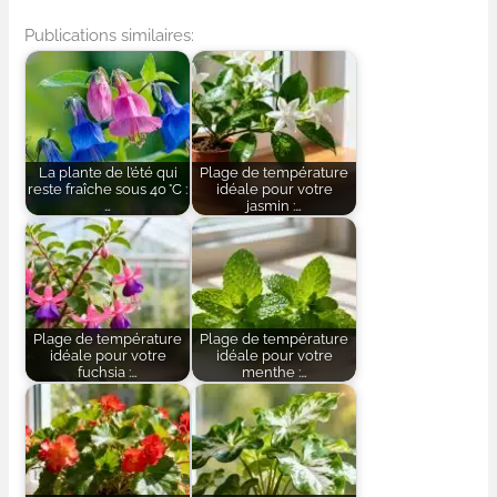
Publications similaires:
La plante de l’été qui
Plage de température
reste fraîche sous 40 °C :
idéale pour votre
…
jasmin :…
Plage de température
Plage de température
idéale pour votre
idéale pour votre
fuchsia :…
menthe :…