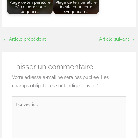
Plage de température
Plage de température
idéale pour votre
idéale pour votre
bégonia :…
syngonium :…
←
Article précédent
Article suivant
→
Laisser un commentaire
Votre adresse e-mail ne sera pas publiée.
Les
champs obligatoires sont indiqués avec
*
Écrivez
ici…