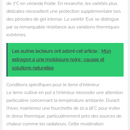
de 7°C en véranda froide. En revanche, les variétés plus
délicates nécessitent une protection supplémentaire lors
des périodes de gel intense. La variété ‘Eva’ se distingue
par sa remarquable résistance aux variations thermiques
extrêmes.
Les autres lecteurs ont adoré cet article :
Mon
estragon a une moisissure noire : causes et
solutions naturelles
Conditions spécifiques pour le lierre d’intérieur
Le lierre cultivé en pot à l’intérieur nécessite une attention
particulière concernant la température ambiante. Durant
l’hiver, maintenez une fourchette de 10 à 18°C pour éviter
le stress thermique, particulièrement près des sources de
chaleur comme les radiateurs. Cette modération