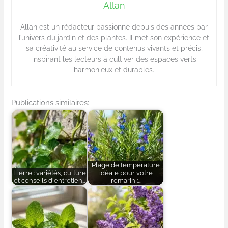
Allan
Allan est un rédacteur passionné depuis des années par
l’univers du jardin et des plantes. Il met son expérience et
sa créativité au service de contenus vivants et précis,
inspirant les lecteurs à cultiver des espaces verts
harmonieux et durables.
Publications similaires:
Plage de température
Lierre : variétés, culture
idéale pour votre
et conseils d'entretien…
romarin :…