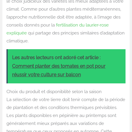
le choix judicieux des variétés les mieux adaptées à votre
climat. Comme pour d’autres plantes méditerranéennes,
l’approche nutritionnelle doit être adaptée, à l’image des
conseils donnés pour la
fertilisation du laurier-rose
expliquée
qui partage des principes similaires d’adaptation
climatique.
Les autres lecteurs ont adoré cet article :
Comment planter des tomates en pot pour
réussir votre culture sur balcon
Choix du produit et disponibilité selon la saison
La sélection de votre lierre doit tenir compte de la période
de plantation et des conditions thermiques prévisibles.
Les plants disponibles en pépinière au printemps sont
généralement mieux préparés aux variations de
température que ceux proposés en automne. Cette