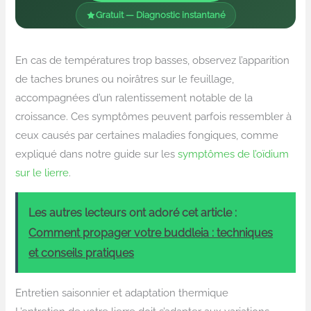
Gratuit — Diagnostic instantané
En cas de températures trop basses, observez l’apparition
de taches brunes ou noirâtres sur le feuillage,
accompagnées d’un ralentissement notable de la
croissance. Ces symptômes peuvent parfois ressembler à
ceux causés par certaines maladies fongiques, comme
expliqué dans notre guide sur les
symptômes de l’oïdium
sur le lierre
.
Les autres lecteurs ont adoré cet article :
Comment propager votre buddleia : techniques
et conseils pratiques
Entretien saisonnier et adaptation thermique