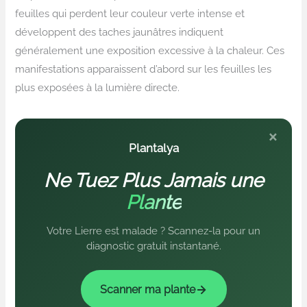
feuilles qui perdent leur couleur verte intense et
développent des taches jaunâtres indiquent
généralement une exposition excessive à la chaleur. Ces
manifestations apparaissent d’abord sur les feuilles les
plus exposées à la lumière directe.
×
Plantalya
Ne Tuez Plus Jamais une
Plante
Votre Lierre est malade ? Scannez-la pour un
diagnostic gratuit instantané.
Scanner ma plante