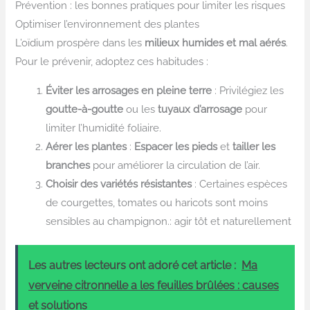
Prévention : les bonnes pratiques pour limiter les risques
Optimiser l’environnement des plantes
L’oïdium prospère dans les
milieux humides et mal aérés
.
Pour le prévenir, adoptez ces habitudes :
Éviter les arrosages en pleine terre
: Privilégiez les
goutte-à-goutte
ou les
tuyaux d’arrosage
pour
limiter l’humidité foliaire.
Aérer les plantes
:
Espacer les pieds
et
tailler les
branches
pour améliorer la circulation de l’air.
Choisir des variétés résistantes
: Certaines espèces
de courgettes, tomates ou haricots sont moins
sensibles au champignon.: agir tôt et naturellement
Les autres lecteurs ont adoré cet article :
Ma
verveine citronnelle a les feuilles brûlées : causes
et solutions