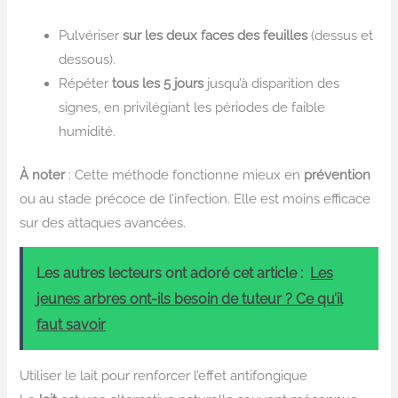
Pulvériser
sur les deux faces des feuilles
(dessus et
dessous).
Répéter
tous les 5 jours
jusqu’à disparition des
signes, en privilégiant les périodes de faible
humidité.
À noter
: Cette méthode fonctionne mieux en
prévention
ou au stade précoce de l’infection. Elle est moins efficace
sur des attaques avancées.
Les autres lecteurs ont adoré cet article :
Les
jeunes arbres ont-ils besoin de tuteur ? Ce qu’il
faut savoir
Utiliser le lait pour renforcer l’effet antifongique