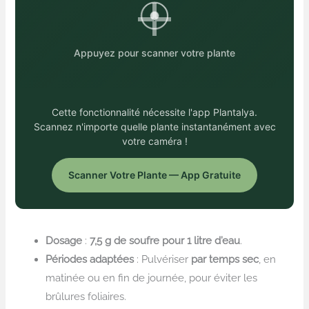
Appuyez pour scanner votre plante
Cette fonctionnalité nécessite l'app Plantalya.
Scannez n'importe quelle plante instantanément avec
votre caméra !
Scanner Votre Plante — App Gratuite
Dosage
:
7,5 g de soufre pour 1 litre d’eau
.
Périodes adaptées
: Pulvériser
par temps sec
, en
matinée ou en fin de journée, pour éviter les
brûlures foliaires.