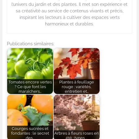
l’univers du jardin et des plantes. Il met son expérience et
sa créativité au service de contenus vivants et précis,
inspirant les lecteurs à cultiver des espaces verts
harmonieux et durables.
Publications similaires:
Tomates encore vertes
Plantes à feuillage
? Ce que font les
rouge : variétés,
maraîchers…
entretien et…
Courges sucrées et
fondantes : le secret
Arbres à fleurs roses en
des…
été : types,…