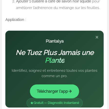
Ajouter 1 cuillère à café de savon noir liquide
pour
améliorer l’adhérence du mélange sur les feuilles.
Application
:
×
Plantalya
Ne Tuez Plus Jamais une
Plante
Identifiez, soignez et entretenez toutes vos plantes
comme un pro.
Télécharger l'app
Gratuit — Diagnostic instantané