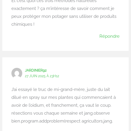
Et c’est quoi ces trois méthodes naturelles
exactement ? ça m’intéresse de savoir comment je
peux protéger mon potager sans utiliser de produits
chimiques !
Répondre
JARDINIER92
27 JUIN 2025 À 23H12
J’ai essayé le truc de mi-grand-mère, juste du lait
dilué en spray sur mes plantes qui commencaient à
avoir de l’oïdium, et franchement, ça vaut le coup.
résections vous chaque semaine et jang.observe
bien.program.addproblem(respect agricultors,jang.