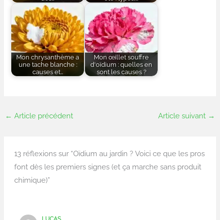
Mon chrysanthème a
Mon œillet souffre
une tache blanche :
d'oïdium : quelles en
causes et…
sont les causes ?
←
Article précédent
Article suivant
→
13 réflexions sur “Oïdium au jardin ? Voici ce que les pros
font dès les premiers signes (et ça marche sans produit
chimique)”
LUCAS