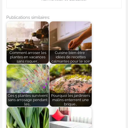
Publications similaires:
Comment arroser les
Cuisine bien-être :
plantes en vacances
idées de recettes
sans risquer…
calmantes pour le soir
Ces 5 plantes survivent
Pourquoi les jardiniers
sans arrosage pendant
malins enterrent une
les…
brique…