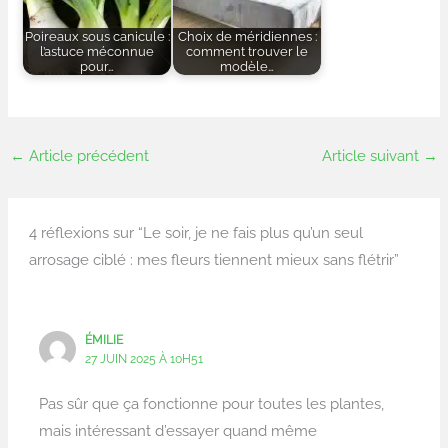
Poireaux sous canicule :
Choix de méridiennes :
l’astuce méconnue
comment trouver le
pour…
modèle…
←
Article précédent
Article suivant
→
4 réflexions sur “Le soir, je ne fais plus qu’un seul
arrosage ciblé : mes fleurs tiennent mieux sans flétrir”
ÉMILIE
27 JUIN 2025 À 10H51
Pas sûr que ça fonctionne pour toutes les plantes,
mais intéressant d’essayer quand même