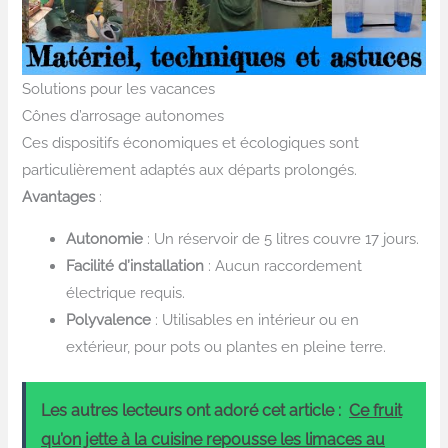
Solutions pour les vacances
Cônes d’arrosage autonomes
Ces dispositifs économiques et écologiques sont
particulièrement adaptés aux départs prolongés.
Avantages
:
Autonomie
: Un réservoir de 5 litres couvre 17 jours.
Facilité d’installation
: Aucun raccordement
électrique requis.
Polyvalence
: Utilisables en intérieur ou en
extérieur, pour pots ou plantes en pleine terre.
Les autres lecteurs ont adoré cet article :
Ce fruit
qu’on jette à la cuisine repousse les limaces au