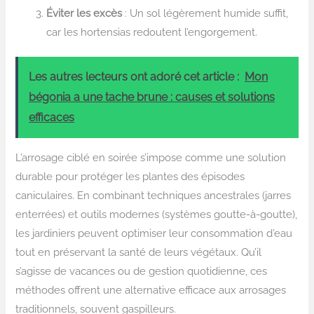
Éviter les excès
: Un sol légèrement humide suffit,
car les hortensias redoutent l’engorgement.
Les autres lecteurs ont adoré cet article :
Mon
bégonia a une tache brune : causes et solutions
efficaces
L’arrosage ciblé en soirée s’impose comme une solution
durable pour protéger les plantes des épisodes
caniculaires. En combinant techniques ancestrales (jarres
enterrées) et outils modernes (systèmes goutte-à-goutte),
les jardiniers peuvent optimiser leur consommation d’eau
tout en préservant la santé de leurs végétaux. Qu’il
s’agisse de vacances ou de gestion quotidienne, ces
méthodes offrent une alternative efficace aux arrosages
traditionnels, souvent gaspilleurs.