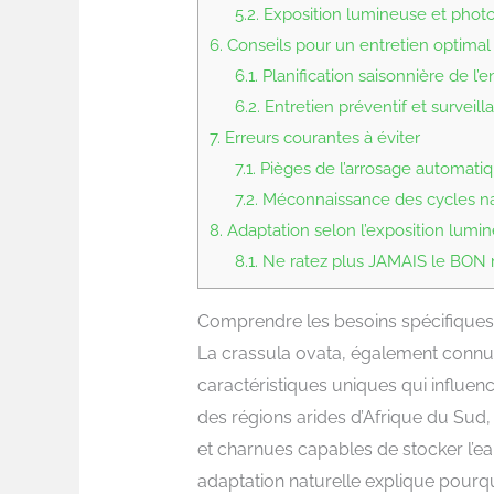
5.2.
Exposition lumineuse et phot
6.
Conseils pour un entretien optimal
6.1.
Planification saisonnière de l’e
6.2.
Entretien préventif et surveill
7.
Erreurs courantes à éviter
7.1.
Pièges de l’arrosage automati
7.2.
Méconnaissance des cycles na
8.
Adaptation selon l’exposition lumi
8.1.
Ne ratez plus JAMAIS le BON m
Comprendre les besoins spécifiques 
La crassula ovata, également connu
caractéristiques uniques qui influen
des régions arides d’Afrique du Sud,
et charnues capables de stocker l’e
adaptation naturelle explique pourq