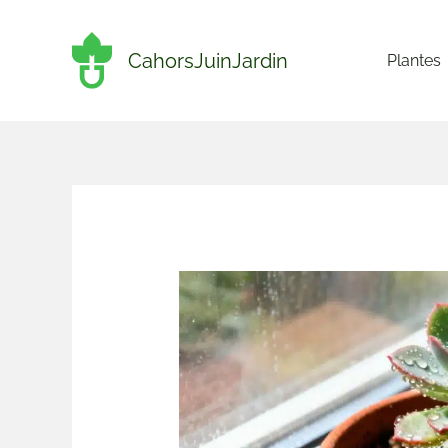
Aller
au
CahorsJuinJardin
Plantes
contenu