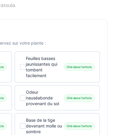
assula.
vez sur votre plante :
Feuilles basses
jaunissantes qui
cle
Cité dans l'article
tombent
facilement
Odeur
nauséabonde
cle
Cité dans l'article
provenant du sol
Base de la tige
devenant molle ou
cle
Cité dans l'article
sombre