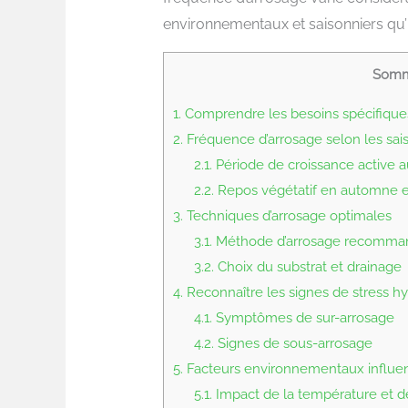
environnementaux et saisonniers qu’
Somm
1.
Comprendre les besoins spécifiques
2.
Fréquence d’arrosage selon les sai
2.1.
Période de croissance active a
2.2.
Repos végétatif en automne e
3.
Techniques d’arrosage optimales
3.1.
Méthode d’arrosage recomma
3.2.
Choix du substrat et drainage
4.
Reconnaître les signes de stress h
4.1.
Symptômes de sur-arrosage
4.2.
Signes de sous-arrosage
5.
Facteurs environnementaux influen
5.1.
Impact de la température et de