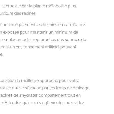
st cruciale car la plante métabolise plus
rriture des racines.
nfluence également les besoins en eau. Placez
ien exposée pour maintenir un minimum de
es emplacements trop proches des sources de
éent un environnement artificiel pouvant
e.
onstitue la meilleure approche pour votre
u’à ce qu’elle s’évacue par les trous de drainage
racines de s’hydrater complètement tout en
te. Attendez quinze à vingt minutes puis videz