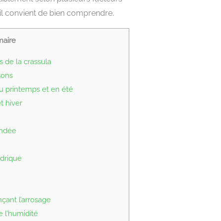
il convient de bien comprendre.
aire
 de la crassula
sons
u printemps et en été
t hiver
ndée
ydrique
çant l’arrosage
 l’humidité