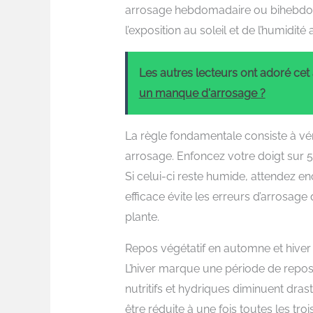
arrosage hebdomadaire ou bihebdoma
l’exposition au soleil et de l’humidité
Les autres lecteurs ont adoré cet a
un manque d'arrosage ?
La règle fondamentale consiste à vér
arrosage. Enfoncez votre doigt sur 5
Si celui-ci reste humide, attendez 
efficace évite les erreurs d’arrosag
plante.
Repos végétatif en automne et hiver
L’hiver marque une période de repos 
nutritifs et hydriques diminuent dra
être réduite à une fois toutes les tro