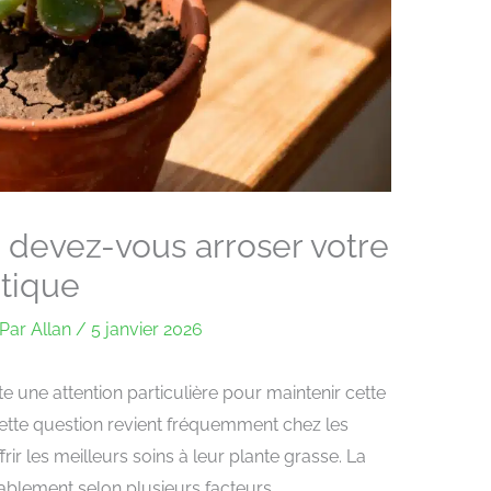
 devez-vous arroser votre
atique
Par
Allan
/
5 janvier 2026
e une attention particulière pour maintenir cette
ette question revient fréquemment chez les
ffrir les meilleurs soins à leur plante grasse. La
ablement selon plusieurs facteurs