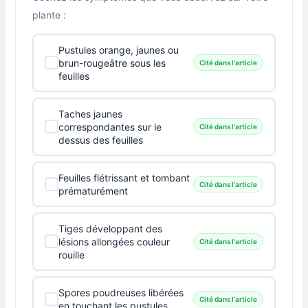
plante :
Pustules orange, jaunes ou
brun-rougeâtre sous les
Cité dans l'article
feuilles
Taches jaunes
correspondantes sur le
Cité dans l'article
dessus des feuilles
Feuilles flétrissant et tombant
Cité dans l'article
prématurément
Tiges développant des
lésions allongées couleur
Cité dans l'article
rouille
Spores poudreuses libérées
Cité dans l'article
en touchant les pustules