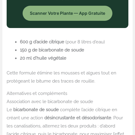
Scanner Votre Plante — App Gratuite
600 g d’acide citrique
(pour 8 litres d’eau)
150 g de bicarbonate de soude
20 ml d’huile végétale
Cette formule élimine les mousses et algues tout en
protégeant le bitume des traces de rouille.
Alternatives et compléments
Association avec le bicarbonate de soude
Le
bicarbonate de soude
complète l’acide citrique en
créant une action
désincrustante et désodorisante
. Pour
les canalisations, alternez les deux produits : d’abord
l’acide citrique, puis le bicarbonate, pour maximiser l’effet.