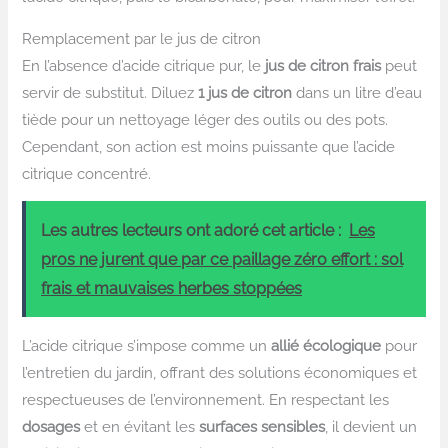
Remplacement par le jus de citron
En l’absence d’acide citrique pur, le
jus de citron frais
peut
servir de substitut. Diluez
1 jus de citron
dans un litre d’eau
tiède pour un nettoyage léger des outils ou des pots.
Cependant, son action est moins puissante que l’acide
citrique concentré.
Les autres lecteurs ont adoré cet article :
Les
pros ne jurent que par ce paillage zéro effort : sol
frais et mauvaises herbes stoppées
L’acide citrique s’impose comme un
allié écologique
pour
l’entretien du jardin, offrant des solutions économiques et
respectueuses de l’environnement. En respectant les
dosages
et en évitant les
surfaces sensibles
, il devient un