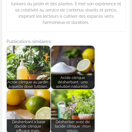
l’univers du jardin et des plantes. Il met son expérience et
sa créativité au service de contenus vivants et précis,
inspirant les lecteurs à cultiver des espaces verts
harmonieux et durables.
Publications similaires:
Acide citrique
Acide citrique au jardin :
désherbant : une
à quelle dose l’utiliser…
solution naturelle…
Désherbant à base
Désherber avec de
d’acide citrique :
l’acide citrique : mon
efficace mais…
retour…