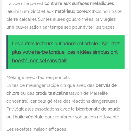
L’acide citrique est
contraire aux surfaces métalliques
(aluminium, zinc) et aux
matériaux poreux
(bois non traité,
pierre calcaire). Sur les allées goudronnées, privilégiez
une pulvérisation par temps sec pour éviter les traces.
Les autres lecteurs ont adoré cet article :
Ne jetez
plus votre herbe tondue : ces 3 idées simples ont
boosté mon sol sans frais
Mélange avec d’autres produits
Évitez de mélanger l’acide citrique avec des
dérivés de
chlore
ou des
produits alcalins
(savon de Marseille
concentré), car cela génère des réactions dangereuses.
Privilégiez les associations avec le
bicarbonate de soude
ou l’
huile végétale
pour renforcer son action nettoyante.
Les recettes maison efficaces