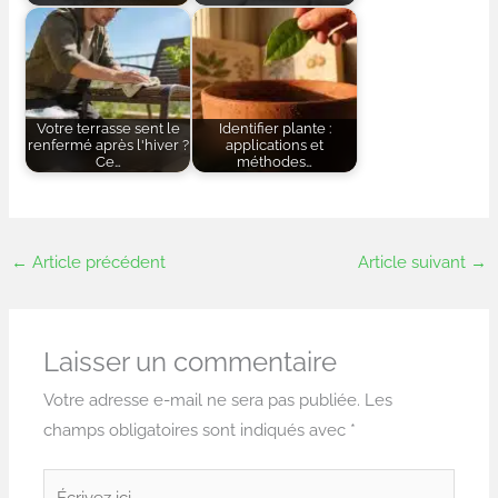
Votre terrasse sent le
Identifier plante :
renfermé après l'hiver ?
applications et
Ce…
méthodes…
←
Article précédent
Article suivant
→
Laisser un commentaire
Votre adresse e-mail ne sera pas publiée.
Les
champs obligatoires sont indiqués avec
*
Écrivez