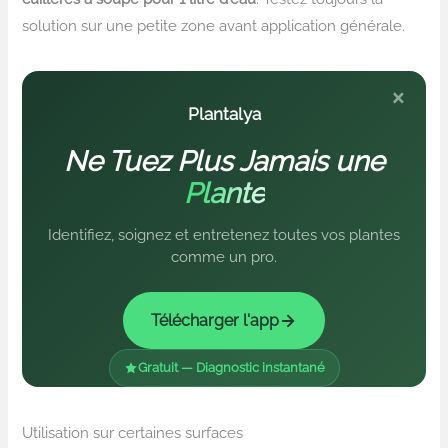
solution sur une petite zone avant application générale.
×
Plantalya
Ne Tuez Plus Jamais une
Plante
Identifiez, soignez et entretenez toutes vos plantes
comme un pro.
Télécharger l'app
Gratuit — Diagnostic instantané
Utilisation sur certaines surfaces