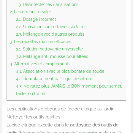
1.3.
Désinfecter les canalisations
2.
Les erreurs à éviter
2.1.
Dosage incorrect
2.2.
Utilisation sur certaines surfaces
2.3.
Mélange avec d’autres produits
3.
Les recettes maison efficaces
3.1.
Solution nettoyante universelle
3.2.
Mélange anti-mousse pour allées
4.
Alternatives et compléments
4.1.
Association avec le bicarbonate de soude
4.2.
Remplacement par le jus de citron
4.3.
Ne ratez plus JAMAIS le BON moment pour semer,
tailler ou traiter
Les applications pratiques de l’acide citrique au jardin
Nettoyer les outils rouillés
L’acide citrique excelle dans le
nettoyage des outils de
jardin
(bêches, sécateurs, arrosoirs) encombrés de rouille