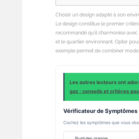
Choisir un design adapté à son env
Le design constitue le premier critère
recommandé qu’il s’harmonise avec l’a
et le quartier environnant. Opter po
exemple permet de combiner modern
Les autres lecteurs ont adoré
gaz : conseils et critères pou
Vérificateur de Symptômes
Cochez les symptômes que vous obser
Pustules orange,