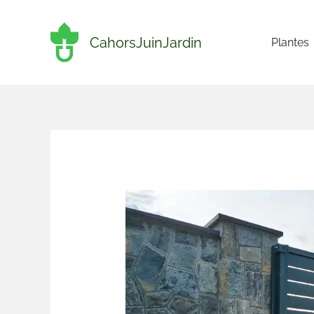
Aller
au
CahorsJuinJardin
Plantes
contenu