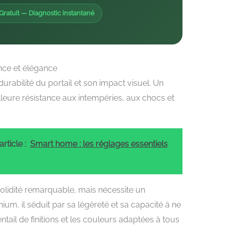
Gratuit — Diagnostic instantané
ance et élégance
urabilité du portail et son impact visuel. Un
lleure résistance aux intempéries, aux chocs et
rticle :
Smart home : les réglages essentiels
 solidité remarquable, mais nécessite un
ium, il séduit par sa légèreté et sa capacité à ne
ventail de finitions et les couleurs adaptées à tous