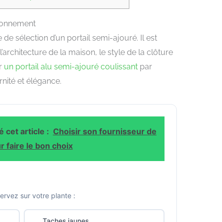
ironnement
 de sélection d’un portail semi-ajouré. Il est
rchitecture de la maison, le style de la clôture
ur
un portail alu semi-ajouré coulissant
par
ité et élégance.
 cet article :
Choisir son fournisseur de
r faire le bon choix
vez sur votre plante :
Taches jaunes