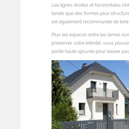
Les lignes droites et horizontales s
tandis que des formes plus structuré
est également recommandé de tenir
Plus les espaces entre les lames sont
préserver votre intimité, vous pouve
partie haute ajourée pour laisser pas