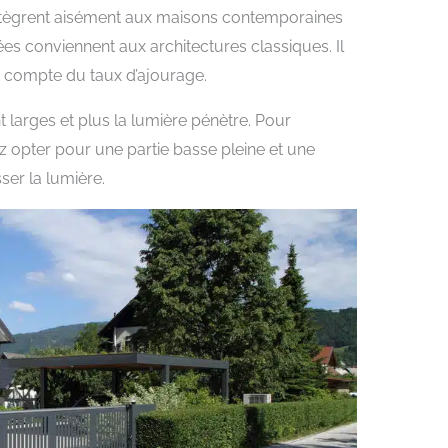
’intègrent aisément aux maisons contemporaines
es conviennent aux architectures classiques. Il
 compte du taux d’ajourage.
 larges et plus la lumière pénètre. Pour
z opter pour une partie basse pleine et une
ser la lumière.