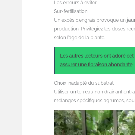
Les erreurs à éviter
Sur-fertilisation
Un excès d’engrais provoque un
jau
production. Privilégiez les doses r
selon l’âge de la plante.
Les autres lecteurs ont adoré cet a
assurer une floraison abondante
Choix inadapté du substrat
Utiliser un terreau non drainant entr
mélanges spécifiques agrumes, souve