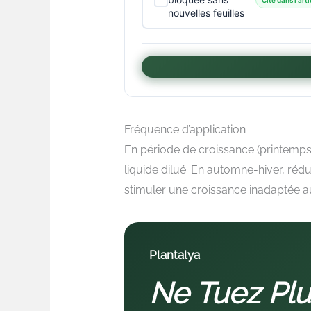
nouvelles feuilles
Fréquence d’application
En période de croissance (printemps-é
liquide dilué. En automne-hiver, réd
stimuler une croissance inadaptée au
Plantalya
Ne Tuez Plu