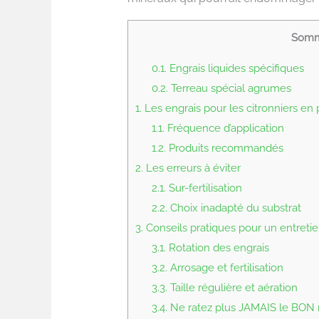
Somm
0.1.
Engrais liquides spécifiques
0.2.
Terreau spécial agrumes
1.
Les engrais pour les citronniers en 
1.1.
Fréquence d’application
1.2.
Produits recommandés
2.
Les erreurs à éviter
2.1.
Sur-fertilisation
2.2.
Choix inadapté du substrat
3.
Conseils pratiques pour un entreti
3.1.
Rotation des engrais
3.2.
Arrosage et fertilisation
3.3.
Taille régulière et aération
3.4.
Ne ratez plus JAMAIS le BON m