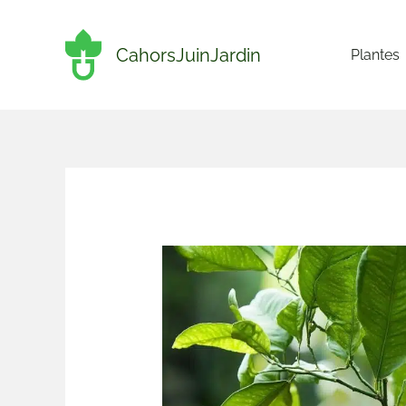
Aller
au
CahorsJuinJardin
Plantes
contenu