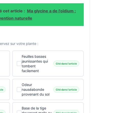
 cet article :
Ma glycine a de l'oïdium :
vention naturelle
vez sur votre plante :
Feuilles basses
jaunissantes qui
Cité dans l'article
tombent
facilement
Odeur
nauséabonde
cle
Cité dans l'article
provenant du sol
Base de la tige
devenant molle ou
cle
Cité dans l'article