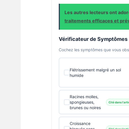
Les autres lecteurs ont adoré
traitements efficaces et pré
Vérificateur de Symptômes
Cochez les symptômes que vous obser
Flétrissement malgré un sol
humide
Racines molles,
spongieuses,
Cité dans l'arti
brunes ou noires
Croissance
bloquée sans
Cité dans l'arti