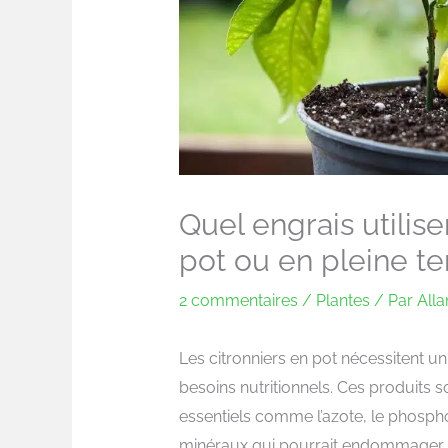
Quel engrais utilise
pot ou en pleine te
2 commentaires
/
Plantes
/ Par
All
Les citronniers en pot nécessitent u
besoins nutritionnels. Ces produits 
essentiels comme l’azote, le phosphor
minéraux qui pourrait endommager l