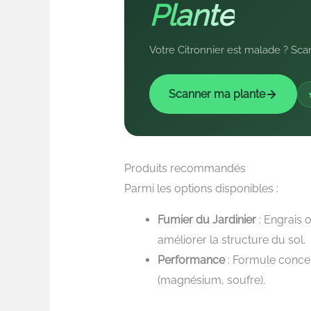
Plante
Votre Citronnier est malade ? Scan
Scanner ma plante
Produits recommandés
Parmi les options disponibles :
Fumier du Jardinier
: Engrais 
améliorer la structure du sol.
Performance
: Formule conce
(magnésium, soufre).