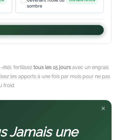
sombre
té), fertilisez
tous les 15 jours
avec un engrais
uisez les apports à une fois par mois pour ne pas
 froid.
×
s Jamais une