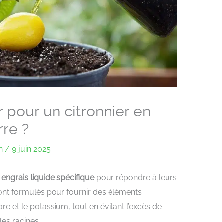
r pour un citronnier en
rre ?
an
/
9 juin 2025
n
engrais liquide spécifique
pour répondre à leurs
sont formulés pour fournir des éléments
e et le potassium, tout en évitant l’excès de
es racines.