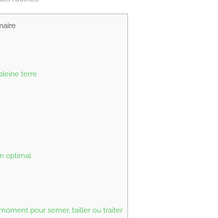
aire
pleine terre
en optimal
oment pour semer, tailler ou traiter