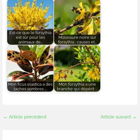
Est-ce que le forsythia
est sûr pour les
Moisissure noire sur
animaux de…
forsythia : causes et…
Mon ficus elastica a des
Mon forsythia a une
taches sombres :…
branche qui dépérit :…
←
Article précédent
Article suivant
→