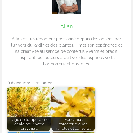
Allan
Allan est un rédacteur passionné depuis des années par
l’univers du jardin et des plantes. Il met son expérience et
sa créativité au service de contenus vivants et précis,
inspirant les lecteurs à cultiver des espaces verts
harmonieux et durables.
Publications similaires:
Plage de température
Forsythia :
idéale pour votre
caractéristiques,
forsythia :…
variétés et conseils…