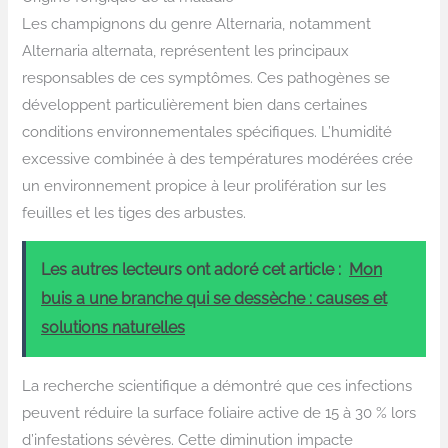
Les champignons du genre Alternaria, notamment
Alternaria alternata, représentent les principaux
responsables de ces symptômes. Ces pathogènes se
développent particulièrement bien dans certaines
conditions environnementales spécifiques. L’humidité
excessive combinée à des températures modérées crée
un environnement propice à leur prolifération sur les
feuilles et les tiges des arbustes.
Les autres lecteurs ont adoré cet article :
Mon
buis a une branche qui se dessèche : causes et
solutions naturelles
La recherche scientifique a démontré que ces infections
peuvent réduire la surface foliaire active de 15 à 30 % lors
d’infestations sévères. Cette diminution impacte