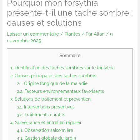
Pourquoi mon forsythia
présente-t-il une tache sombre :
causes et solutions
Laisser un commentaire
/
Plantes
/ Par
Allan
/
9
novembre 2025
Sommaire
1.
Identification des taches sombres sur le forsythia
2.
Causes principales des taches sombres
2.1.
Origine fongique de la maladie
2.2.
Facteurs environnementaux favorisants
3.
Solutions de traitement et prévention
3.1.
Interventions préventives
3.2.
Traitements curatifs
4.
Surveillance et entretien régulier
4.1.
Observation saisonnière
4.2.
Gestion globale du jardin