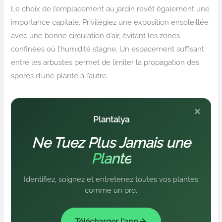
Le choix de l’emplacement au jardin revêt également une
importance capitale. Privilégiez une exposition ensoleillée
avec une bonne circulation d’air, évitant les zones
confinées où l’humidité stagne. Un espacement suffisant
entre les arbustes permet de limiter la propagation des
spores d’une plante à l’autre.
×
Plantalya
Ne Tuez Plus Jamais une
Plante
Identifiez, soignez et entretenez toutes vos plantes
comme un pro.
Télécharger l'app