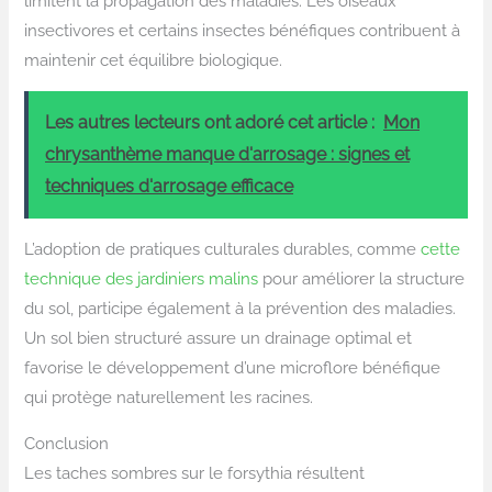
limitent la propagation des maladies. Les oiseaux
insectivores et certains insectes bénéfiques contribuent à
maintenir cet équilibre biologique.
Les autres lecteurs ont adoré cet article :
Mon
chrysanthème manque d'arrosage : signes et
techniques d'arrosage efficace
L’adoption de pratiques culturales durables, comme
cette
technique des jardiniers malins
pour améliorer la structure
du sol, participe également à la prévention des maladies.
Un sol bien structuré assure un drainage optimal et
favorise le développement d’une microflore bénéfique
qui protège naturellement les racines.
Conclusion
Les taches sombres sur le forsythia résultent