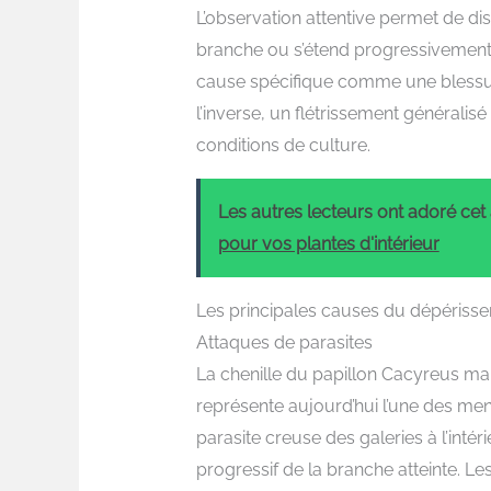
L’observation attentive permet de d
branche ou s’étend progressivement
cause spécifique comme une blessure
l’inverse, un flétrissement générali
conditions de culture.
Les autres lecteurs ont adoré cet a
pour vos plantes d'intérieur
Les principales causes du dépériss
Attaques de parasites
La chenille du papillon Cacyreus ma
représente aujourd’hui l’une des me
parasite creuse des galeries à l’int
progressif de la branche atteinte. Le