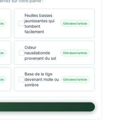
vez sur votre plante :
Feuilles basses
jaunissantes qui
cle
Cité dans l'article
tombent
facilement
Odeur
nauséabonde
cle
Cité dans l'article
provenant du sol
Base de la tige
devenant molle ou
cle
Cité dans l'article
sombre