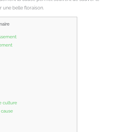
 une belle floraison.
aire
issement
sement
e culture
a cause