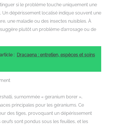
istinguer si le problème touche uniquement une
. Un dépérissement localisé indique souvent une
, une maladie ou des insectes nuisibles. À
sé suggère plutôt un problème d’arrosage ou de
rticle :
Dracaena : entretien, espèces et soins
ement
rshalli, surnommée « geranium borer »,
naces principales pour les géraniums. Ce
érieur des tiges, provoquant un dépérissement
s œufs sont pondus sous les feuilles, et les