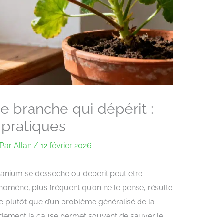
 branche qui dépérit :
 pratiques
Par
Allan
/
12 février 2026
anium se dessèche ou dépérit peut être
énomène, plus fréquent qu’on ne le pense, résulte
e plutôt que d’un problème généralisé de la
pidement la cause permet souvent de sauver le