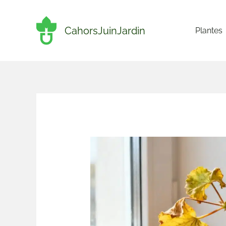
Aller
au
CahorsJuinJardin
Plantes
contenu