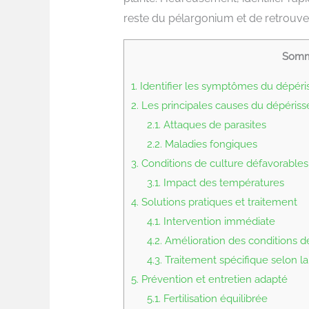
reste du pélargonium et de retrouver
Somm
1.
Identifier les symptômes du dépér
2.
Les principales causes du dépéris
2.1.
Attaques de parasites
2.2.
Maladies fongiques
3.
Conditions de culture défavorables
3.1.
Impact des températures
4.
Solutions pratiques et traitement
4.1.
Intervention immédiate
4.2.
Amélioration des conditions d
4.3.
Traitement spécifique selon l
5.
Prévention et entretien adapté
5.1.
Fertilisation équilibrée