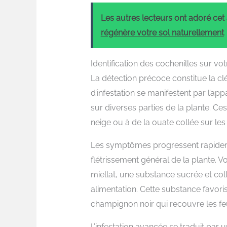
Les autres lecteurs ont adoré cet a
régénère votre sol naturellement
Identification des cochenilles sur vo
La détection précoce constitue la clé
d’infestation se manifestent par l’a
sur diverses parties de la plante. 
neige ou à de la ouate collée sur les
Les symptômes progressent rapidemen
flétrissement général de la plante.
miellat, une substance sucrée et coll
alimentation. Cette substance favor
champignon noir qui recouvre les fe
L’infestation avancée se traduit par