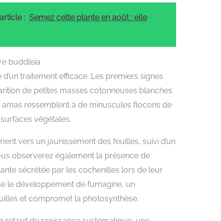
rticle :
Semez cette plante en août : elle
tre buddleia
 d’un traitement efficace. Les premiers signes
pparition de petites masses cotonneuses blanches
Ces amas ressemblent à de minuscules flocons de
 surfaces végétales.
t vers un jaunissement des feuilles, suivi d’un
 Vous observerez également la présence de
ante sécrétée par les cochenilles lors de leur
ise le développement de fumagine, un
uilles et compromet la photosynthèse.
 un retard de croissance systématique, une