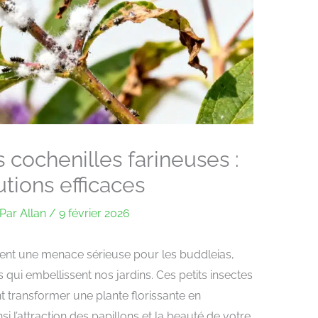
cochenilles farineuses :
utions efficaces
Par
Allan
/
9 février 2026
tent une menace sérieuse pour les buddleias,
qui embellissent nos jardins. Ces petits insectes
transformer une plante florissante en
i l’attraction des papillons et la beauté de votre