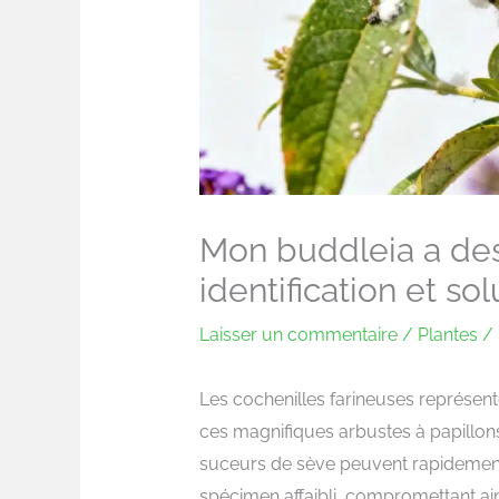
Mon buddleia a des 
identification et sol
Laisser un commentaire
/
Plantes
/ 
Les cochenilles farineuses représen
ces magnifiques arbustes à papillons 
suceurs de sève peuvent rapidement 
spécimen affaibli, compromettant ains