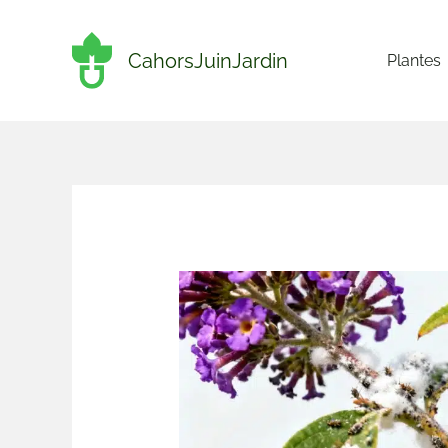
Aller
au
CahorsJuinJardin
Plantes
contenu