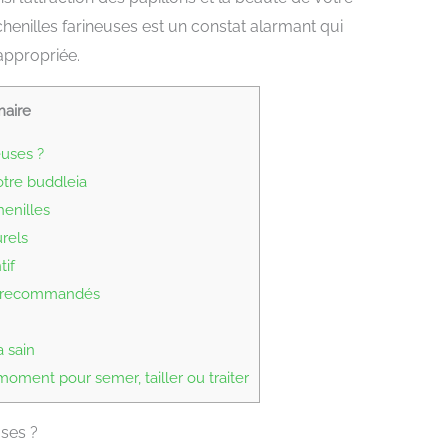
enilles farineuses est un constat alarmant qui
appropriée.
aire
euses ?
otre buddleia
henilles
rels
tif
ts recommandés
 sain
ment pour semer, tailler ou traiter
uses ?