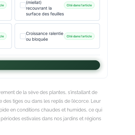
(miellat)
cle
Cité dans l'article
recouvrant la
surface des feuilles
Croissance ralentie
cle
Cité dans l'article
ou bloquée
ement de la sève des plantes, s’installant de
e des tiges ou dans les replis de l’écorce. Leur
apide en conditions chaudes et humides, ce qui
s périodes estivales dans nos jardins et régions