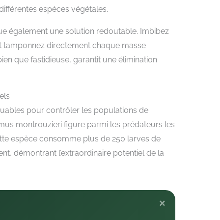
 différentes espèces végétales.
titue également une solution redoutable. Imbibez
 et tamponnez directement chaque masse
en que fastidieuse, garantit une élimination
els
quables pour contrôler les populations de
mus montrouzieri figure parmi les prédateurs les
cette espèce consomme plus de 250 larves de
, démontrant l’extraordinaire potentiel de la
×