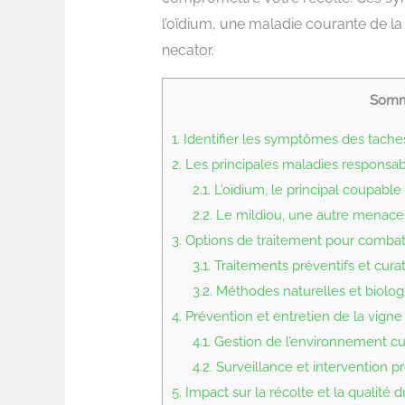
l’oïdium, une maladie courante de 
necator.
Somm
1.
Identifier les symptômes des taches
2.
Les principales maladies responsa
2.1.
L’oïdium, le principal coupable
2.2.
Le mildiou, une autre menace
3.
Options de traitement pour combatt
3.1.
Traitements préventifs et curat
3.2.
Méthodes naturelles et biolog
4.
Prévention et entretien de la vigne
4.1.
Gestion de l’environnement cul
4.2.
Surveillance et intervention p
5.
Impact sur la récolte et la qualité d