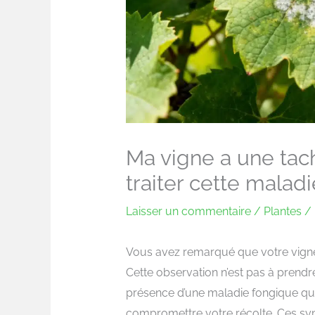
Ma vigne a une tach
traiter cette malad
Laisser un commentaire
/
Plantes
/ 
Vous avez remarqué que votre vigne 
Cette observation n’est pas à prendre
présence d’une maladie fongique qui 
compromettre votre récolte. Ces s