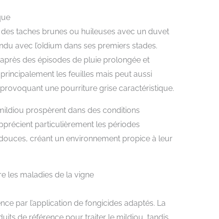
que
 des taches brunes ou huileuses avec un duvet
ondu avec l’oïdium dans ses premiers stades.
après des épisodes de pluie prolongée et
 principalement les feuilles mais peut aussi
 provoquant une pourriture grise caractéristique.
ildiou prospèrent dans des conditions
 apprécient particulièrement les périodes
douces, créant un environnement propice à leur
e les maladies de la vigne
ce par l’application de fongicides adaptés. La
duits de référence pour traiter le mildiou, tandis