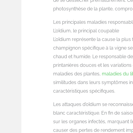
de se dessécher prématurément. Cett
photosynthèse de la plante, comprome
Les principales maladies responsab
L’oïdium, le principal coupable
L’oïdium représente la cause la plus
champignon spécifique à la vigne se
chaud et humide. Le responsable de 
printanières douces et les variations
maladies des plantes,
maladies du l
similitudes dans leurs symptômes ini
caractéristiques spécifiques.
Les attaques d’oïdium se reconnaiss
blanc caractéristique. En fin de sai
sur les organes infectés, marquant l’
causer des pertes de rendement impor