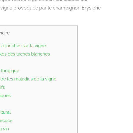
la vigne provoquée par le champignon Erysiphe
aire
 blanches sur la vigne
bles des taches blanches
 fongique
re les maladies de la vigne
ifs
iques
tural
récoce
u vin