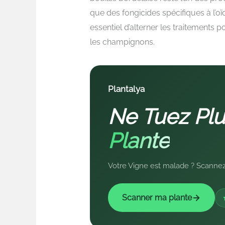
que des fongicides spécifiques à l’oï
essentiel d’alterner les traitements
les champignons.
Plantalya
Ne Tuez Plu
Plante
Votre Vigne est malade ? Scannez-
Scanner ma plante