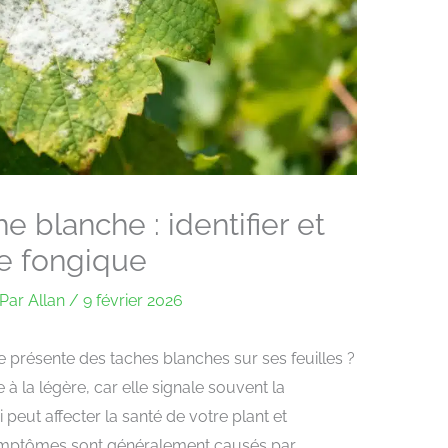
e blanche : identifier et
ie fongique
Par
Allan
/
9 février 2026
présente des taches blanches sur ses feuilles ?
 à la légère, car elle signale souvent la
peut affecter la santé de votre plant et
ymptômes sont généralement causés par