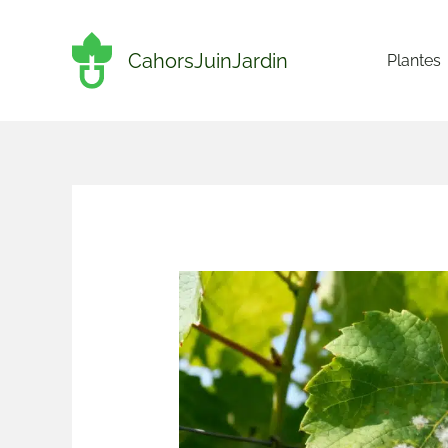
Aller
au
CahorsJuinJardin
Plantes
contenu