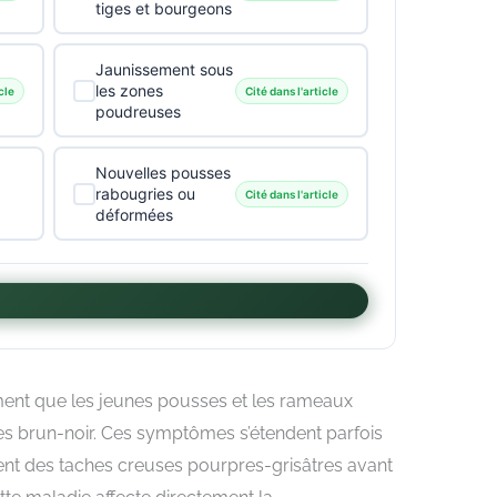
tiges et bourgeons
Jaunissement sous
les zones
cle
Cité dans l'article
poudreuses
Nouvelles pousses
rabougries ou
Cité dans l'article
déformées
ement que les jeunes pousses et les rameaux
es brun-noir. Ces symptômes s’étendent parfois
nt des taches creuses pourpres-grisâtres avant