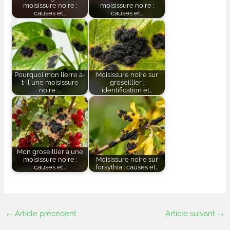
moisissure noire :
moisissure noire :
causes et…
causes et…
Pourquoi mon lierre a-
Moisissure noire sur
t-il une moisissure
groseillier :
noire :…
identification et…
Mon groseillier a une
moisissure noire :
Moisissure noire sur
causes et…
forsythia : causes et…
←
Article précédent
Article suivant
→