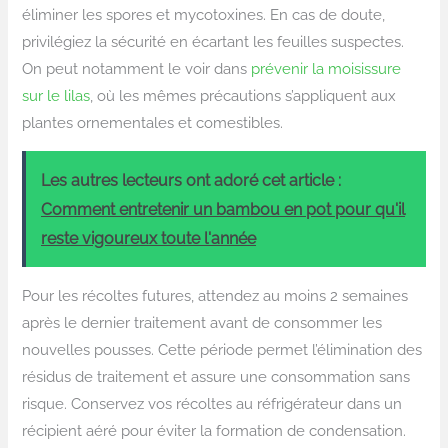
éliminer les spores et mycotoxines. En cas de doute,
privilégiez la sécurité en écartant les feuilles suspectes.
On peut notamment le voir dans
prévenir la moisissure
sur le lilas
, où les mêmes précautions s’appliquent aux
plantes ornementales et comestibles.
Les autres lecteurs ont adoré cet article :
Comment entretenir un bambou en pot pour qu'il
reste vigoureux toute l'année
Pour les récoltes futures, attendez au moins 2 semaines
après le dernier traitement avant de consommer les
nouvelles pousses. Cette période permet l’élimination des
résidus de traitement et assure une consommation sans
risque. Conservez vos récoltes au réfrigérateur dans un
récipient aéré pour éviter la formation de condensation.