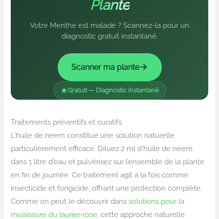
Plante
Votre Menthe est malade ? Scannez-la pour un
diagnostic gratuit instantané.
Scanner ma plante
Gratuit — Diagnostic instantané
Traitements préventifs et curatifs
L’huile de neem constitue une solution naturelle
particulièrement efficace. Diluez 2 ml d’huile de neem
dans 1 litre d’eau et pulvérisez sur l’ensemble de la plante
en fin de journée. Ce traitement agit à la fois comme
insecticide et fongicide, offrant une protection complète.
Comme on peut le découvrir dans
solutions pour la
moisissure du laurier-rose
, cette approche naturelle