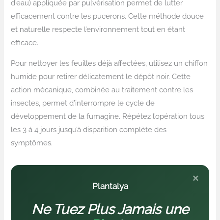
d’eau) appliquée par pulvérisation permet de lutter
efficacement contre les pucerons. Cette méthode douce
et naturelle respecte l’environnement tout en étant
efficace.
Pour nettoyer les feuilles déjà affectées, utilisez un chiffon
humide pour retirer délicatement le dépôt noir. Cette
action mécanique, combinée au traitement contre les
insectes, permet d’interrompre le cycle de
développement de la fumagine. Répétez l’opération tous
les 3 à 4 jours jusqu’à disparition complète des
symptômes.
×
Plantalya
Ne Tuez Plus Jamais une