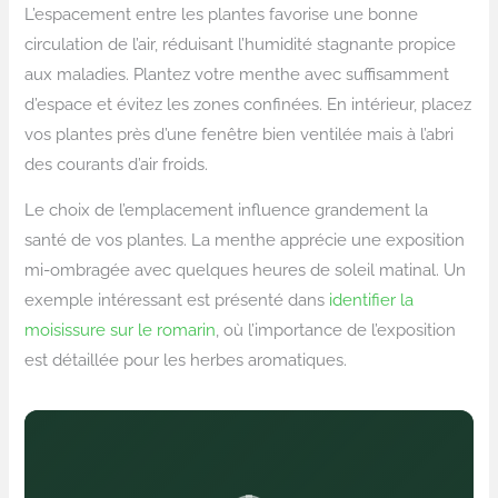
L’espacement entre les plantes favorise une bonne
circulation de l’air, réduisant l’humidité stagnante propice
aux maladies. Plantez votre menthe avec suffisamment
d’espace et évitez les zones confinées. En intérieur, placez
vos plantes près d’une fenêtre bien ventilée mais à l’abri
des courants d’air froids.
Le choix de l’emplacement influence grandement la
santé de vos plantes. La menthe apprécie une exposition
mi-ombragée avec quelques heures de soleil matinal. Un
exemple intéressant est présenté dans
identifier la
moisissure sur le romarin
, où l’importance de l’exposition
est détaillée pour les herbes aromatiques.