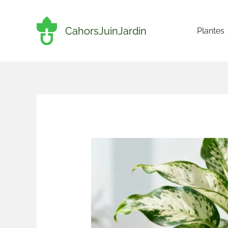
Aller
au
CahorsJuinJardin
Plantes
contenu