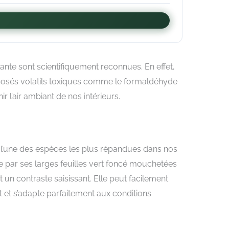
lante sont scientifiquement reconnues. En effet,
osés volatils toxiques comme le formaldéhyde
ir l’air ambiant de nos intérieurs.
 l’une des espèces les plus répandues dans nos
ise par ses larges feuilles vert foncé mouchetées
un contraste saisissant. Elle peut facilement
t et s’adapte parfaitement aux conditions