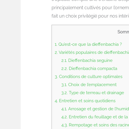
principalement cultivés pour l’orneme
fait un choix privilégié pour nos int
Somm
1.
Qu’est-ce que la dieffenbachia ?
2.
Variétés populaires de dieffenbachi
2.1.
Dieffenbachia seguine
2.2.
Dieffenbachia compacta
3.
Conditions de culture optimales
3.1.
Choix de l’emplacement
3.2.
Type de terreau et drainage
4.
Entretien et soins quotidiens
4.1.
Arrosage et gestion de l’humid
4.2.
Entretien du feuillage et de la 
4.3.
Rempotage et soins des racin