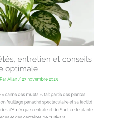
étés, entretien et conseils
e optimale
Par
Allan
/
27 novembre 2025
« canne des muets », fait partie des plantes
son feuillage panaché spectaculaire et sa facilité
mides d’Amérique centrale et du Sud, cette plante
èces et des centaines de cultivars,