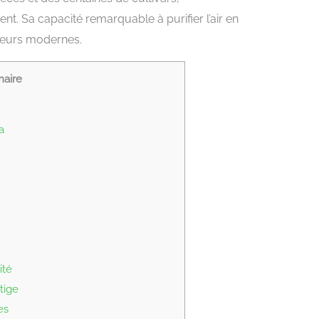
nt. Sa capacité remarquable à purifier l’air en
érieurs modernes.
aire
a
ité
tige
es