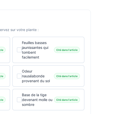
vez sur votre plante :
Feuilles basses
jaunissantes qui
cle
Cité dans l'article
tombent
facilement
Odeur
nauséabonde
cle
Cité dans l'article
provenant du sol
Base de la tige
devenant molle ou
cle
Cité dans l'article
sombre