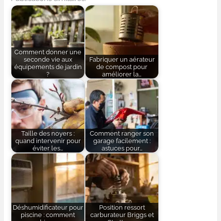
Comment donner une
seconde vie aux
Fabriquer un aérateur
équipements de jardin
de compost pour
?
améliorer la…
Taille des noyers :
Comment ranger son
quand intervenir pour
garage facilement :
éviter les…
astuces pour…
Déshumidificateur pour
Position ressort
piscine : comment
carburateur Briggs et