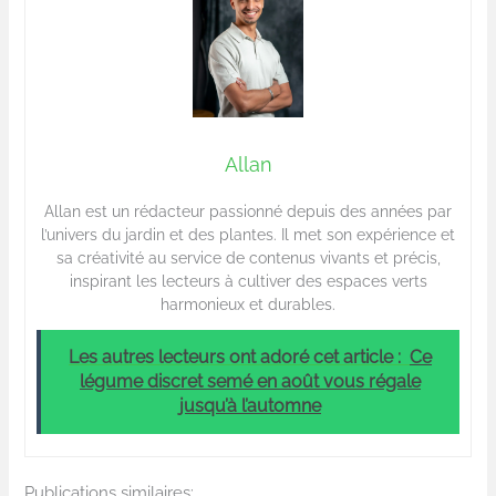
Allan
Allan est un rédacteur passionné depuis des années par
l’univers du jardin et des plantes. Il met son expérience et
sa créativité au service de contenus vivants et précis,
inspirant les lecteurs à cultiver des espaces verts
harmonieux et durables.
Les autres lecteurs ont adoré cet article :
Ce
légume discret semé en août vous régale
jusqu’à l’automne
Publications similaires: