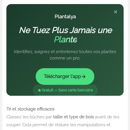
×
Plantalya
Ne Tuez Plus Jamais une
Plante
Identifiez, soignez et entretenez toutes vos plantes
comme un pro.
Télécharger l'app
Gratuit — Sans carte bancaire
Tri et stockage efficaces
Classez les bûches par
taille et type de bois
avant de les
couper. Cela permet de réduire les manipulations et