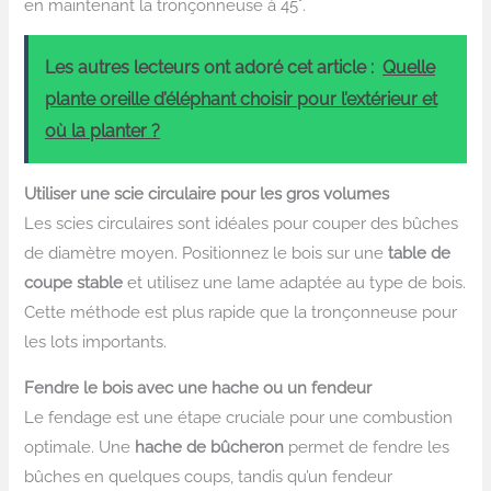
en maintenant la tronçonneuse à 45°.
Les autres lecteurs ont adoré cet article :
Quelle
plante oreille d’éléphant choisir pour l’extérieur et
où la planter ?
Utiliser une scie circulaire pour les gros volumes
Les scies circulaires sont idéales pour couper des bûches
de diamètre moyen. Positionnez le bois sur une
table de
coupe stable
et utilisez une lame adaptée au type de bois.
Cette méthode est plus rapide que la tronçonneuse pour
les lots importants.
Fendre le bois avec une hache ou un fendeur
Le fendage est une étape cruciale pour une combustion
optimale. Une
hache de bûcheron
permet de fendre les
bûches en quelques coups, tandis qu’un fendeur