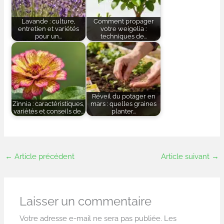
Lavande : culture,
Comment propager
entretien et variétés
votre weigelia :
pour un…
techniques de…
Réveil du potager en
Zinnia : caractéristiques,
mars : quelles graines
variétés et conseils de…
planter…
←
Article précédent
Article suivant
→
Laisser un commentaire
Votre adresse e-mail ne sera pas publiée.
Les