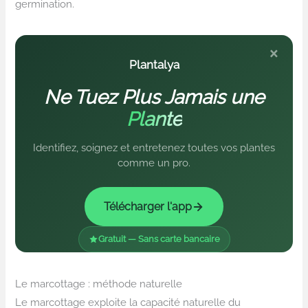
germination.
×
Plantalya
Ne Tuez Plus Jamais une
Plante
Identifiez, soignez et entretenez toutes vos plantes
comme un pro.
Télécharger l'app
Gratuit — Sans carte bancaire
Le marcottage : méthode naturelle
Le marcottage exploite la capacité naturelle du