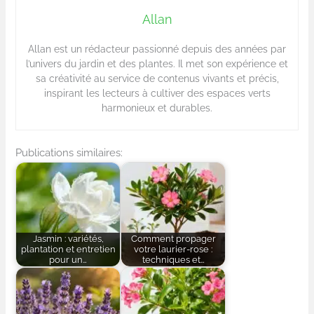
Allan
Allan est un rédacteur passionné depuis des années par
l’univers du jardin et des plantes. Il met son expérience et
sa créativité au service de contenus vivants et précis,
inspirant les lecteurs à cultiver des espaces verts
harmonieux et durables.
Publications similaires:
Jasmin : variétés,
Comment propager
plantation et entretien
votre laurier-rose :
pour un…
techniques et…