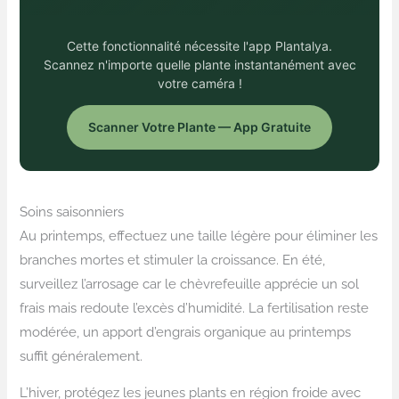
Cette fonctionnalité nécessite l'app Plantalya.
Scannez n'importe quelle plante instantanément avec
votre caméra !
Scanner Votre Plante — App Gratuite
Soins saisonniers
Au printemps, effectuez une taille légère pour éliminer les
branches mortes et stimuler la croissance. En été,
surveillez l’arrosage car le chèvrefeuille apprécie un sol
frais mais redoute l’excès d’humidité. La fertilisation reste
modérée, un apport d’engrais organique au printemps
suffit généralement.
L’hiver, protégez les jeunes plants en région froide avec