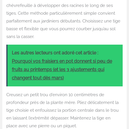
chèvrefeuille à développer des racines le long de ses
tiges. Cette méthode particulièrement simple convient
parfaitement aux jardiniers débutants. Choisissez une tige
basse et flexible que vous pourrez courber jusqu’au sol
sans la casser.
Les autres lecteurs ont adoré cet article :
Pourquoi vos fraisiers en pot donnent si peu de
fruits au printemps (et les 3 ajustements qui
changent tout dès mars)
Creusez un petit trou d’environ 10 centimètres de
profondeur près de la plante mère. Pliez délicatement la
tige choisie et enfouissez la portion centrale dans le trou
en laissant l’extrémité dépasser. Maintenez la tige en
place avec une pierre ou un piquet.