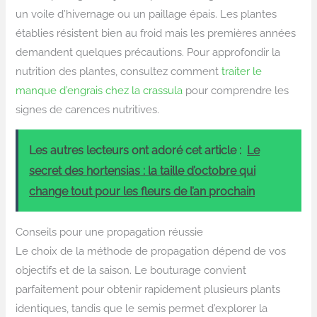
un voile d’hivernage ou un paillage épais. Les plantes
établies résistent bien au froid mais les premières années
demandent quelques précautions. Pour approfondir la
nutrition des plantes, consultez comment
traiter le
manque d’engrais chez la crassula
pour comprendre les
signes de carences nutritives.
Les autres lecteurs ont adoré cet article :
Le
secret des hortensias : la taille d’octobre qui
change tout pour les fleurs de l’an prochain
Conseils pour une propagation réussie
Le choix de la méthode de propagation dépend de vos
objectifs et de la saison. Le bouturage convient
parfaitement pour obtenir rapidement plusieurs plants
identiques, tandis que le semis permet d’explorer la