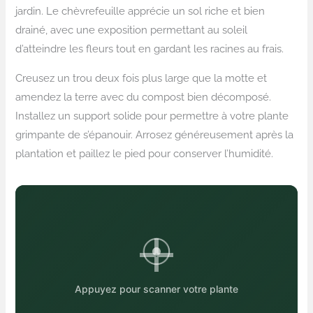
jardin. Le chèvrefeuille apprécie un sol riche et bien
drainé, avec une exposition permettant au soleil
d’atteindre les fleurs tout en gardant les racines au frais.
Creusez un trou deux fois plus large que la motte et
amendez la terre avec du compost bien décomposé.
Installez un support solide pour permettre à votre plante
grimpante de s’épanouir. Arrosez généreusement après la
plantation et paillez le pied pour conserver l’humidité.
Appuyez pour scanner votre plante