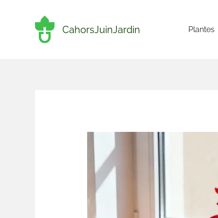
Aller
au
CahorsJuinJardin
Plantes
contenu