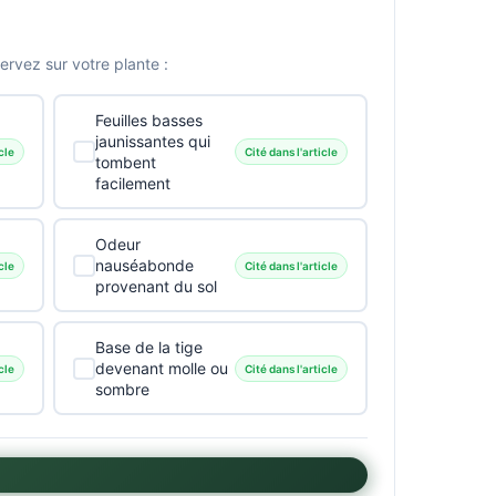
vez sur votre plante :
Feuilles basses
jaunissantes qui
cle
Cité dans l'article
tombent
facilement
Odeur
nauséabonde
cle
Cité dans l'article
provenant du sol
Base de la tige
devenant molle ou
cle
Cité dans l'article
sombre