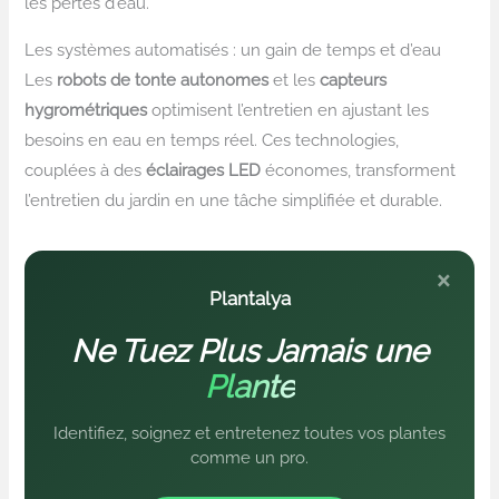
les pertes d’eau.
Les systèmes automatisés : un gain de temps et d’eau
Les
robots de tonte autonomes
et les
capteurs
hygrométriques
optimisent l’entretien en ajustant les
besoins en eau en temps réel. Ces technologies,
couplées à des
éclairages LED
économes, transforment
l’entretien du jardin en une tâche simplifiée et durable.
×
Plantalya
Ne Tuez Plus Jamais une
Plante
Identifiez, soignez et entretenez toutes vos plantes
comme un pro.