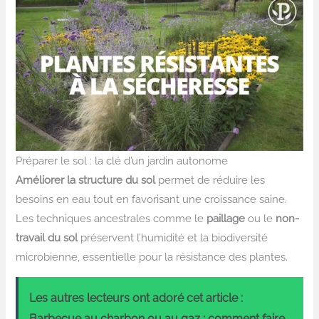
Préparer le sol : la clé d’un jardin autonome
Améliorer la structure du sol
permet de réduire les
besoins en eau tout en favorisant une croissance saine.
Les techniques ancestrales comme le
paillage
ou le
non-
travail du sol
préservent l’humidité et la biodiversité
microbienne, essentielle pour la résistance des plantes.
Les autres lecteurs ont adoré cet article :
Barbecue au charbon ou au gaz : comment faire