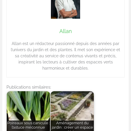
Allan
Allan est un rédacteur passionné depuis des années par
l’univers du jardin et des plantes. Il met son expérience et
sa créativité au service de contenus vivants et précis,
inspirant les lecteurs à cultiver des espaces verts
harmonieux et durables.
Publications similaires:
Poireaux sous canicule :
Aménagement du
l’astuce méconnue
jardin : créer un espace