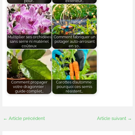
pour…
extérieur…
Multiplier ses orchidées
Comment fabriquer un
sans serre ni matériel
potager auto-arrosant
coûteux
en 10…
Comment propager
Carottes d’automne :
votre dragonnier :
pourquoi ces semis
guide complet…
résistent…
←
Article précédent
Article suivant
→