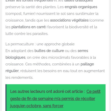
Éviter les tontes fréquentes
et les
tailles drastiques
préserve la santé des plantes. Les
engrais organiques
(compost, fumier) nourrissent le sol sans surstimuler la
croissance, tandis que les
associations végétales
(comme
les
plantations en carré
) favorisent la biodiversité et la
lutte contre les parasites.
La permaculture : une approche globale
En adoptant des
buttes de culture
ou des
serres
biologiques
, on crée des microclimats favorables à la
croissance. Ces méthodes, combinées à un
paillage
régulier
, réduisent les besoins en eau tout en augmentant
les rendements.
Les autres lecteurs ont adoré cet article :
Ce petit
geste de fin de semaine m’a permis de récolter
jusqu’en octobre, sans forcer