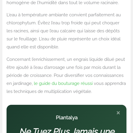
homogène de l’humidité dans tout le volume racinaire.
L’eau à température ambiante convient parfaitement au
chlorophytum. Évitez l’eau trop froide qui peut choquer
les racines, ainsi que l’eau calcaire qui laisse des dépôts
sur le feuillage. L’eau de pluie représente un choix idéal
quand elle est disponible.
Concernant l’enrichissement, un engrais liquide dilué peut
être ajouté à l’eau d’arrosage une fois par mois durant la
période de croissance. Pour diversifier vos connaissances
en jardinage,
le guide du bouturage réussi
vous apprendra
les techniques de multiplication végétale.
×
Plantalya
Ne Tuez Plus Jamais une