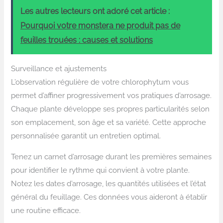
Les autres lecteurs ont adoré cet article :
Pourquoi votre monstera ne produit pas de
feuilles trouées : causes et solutions
Surveillance et ajustements
L’observation régulière de votre chlorophytum vous
permet d’affiner progressivement vos pratiques d’arrosage.
Chaque plante développe ses propres particularités selon
son emplacement, son âge et sa variété. Cette approche
personnalisée garantit un entretien optimal.
Tenez un carnet d’arrosage durant les premières semaines
pour identifier le rythme qui convient à votre plante.
Notez les dates d’arrosage, les quantités utilisées et l’état
général du feuillage. Ces données vous aideront à établir
une routine efficace.