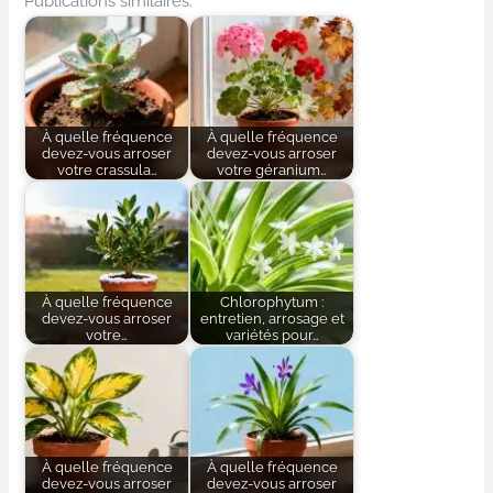
Publications similaires:
À quelle fréquence
À quelle fréquence
devez-vous arroser
devez-vous arroser
votre crassula…
votre géranium…
À quelle fréquence
Chlorophytum :
devez-vous arroser
entretien, arrosage et
votre…
variétés pour…
À quelle fréquence
À quelle fréquence
devez-vous arroser
devez-vous arroser