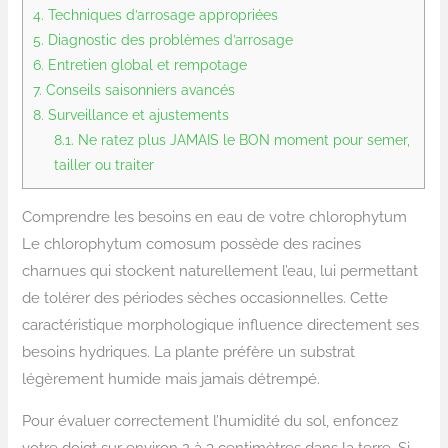
4.
Techniques d’arrosage appropriées
5.
Diagnostic des problèmes d’arrosage
6.
Entretien global et rempotage
7.
Conseils saisonniers avancés
8.
Surveillance et ajustements
8.1.
Ne ratez plus JAMAIS le BON moment pour semer,
tailler ou traiter
Comprendre les besoins en eau de votre chlorophytum
Le chlorophytum comosum possède des racines
charnues qui stockent naturellement l’eau, lui permettant
de tolérer des périodes sèches occasionnelles. Cette
caractéristique morphologique influence directement ses
besoins hydriques. La plante préfère un substrat
légèrement humide mais jamais détrempé.
Pour évaluer correctement l’humidité du sol, enfoncez
votre doigt sur environ 2 à 3 centimètres dans la terre. Si