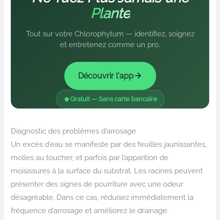
Plante
Tout sur votre Chlorophytum — identifiez, soignez
et entretenez comme un pro.
Découvrir l'app
Gratuit — Sans carte bancaire
Diagnostic des problèmes d’arrosage
Un excès d’eau se manifeste par des feuilles jaunissantes,
molles au toucher, et parfois par l’apparition de
moisissures à la surface du substrat. Les racines peuvent
présenter des signes de pourriture avec une odeur
désagréable. Dans ce cas, réduisez immédiatement la
fréquence d’arrosage et améliorez le drainage.