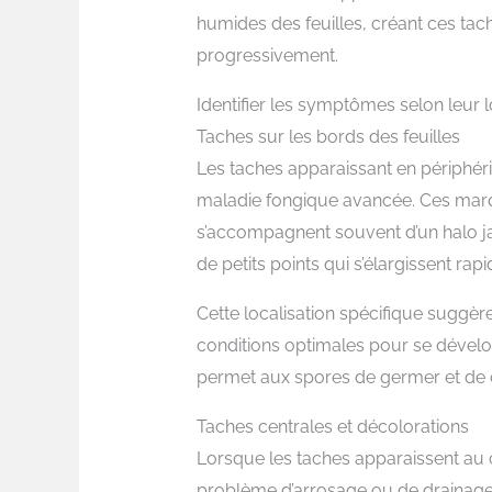
humides des feuilles, créant ces tac
progressivement.
Identifier les symptômes selon leur l
Taches sur les bords des feuilles
Les taches apparaissant en périphér
maladie fongique avancée. Ces mar
s’accompagnent souvent d’un halo ja
de petits points qui s’élargissent rap
Cette localisation spécifique suggè
conditions optimales pour se développ
permet aux spores de germer et de c
Taches centrales et décolorations
Lorsque les taches apparaissent au c
problème d’arrosage ou de drainag