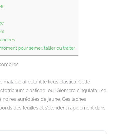
ge
ge
rs
avancées
oment pour semer, tailler ou traiter
 sombres
 maladie affectant le ficus elastica. Cette
ectotrichum elasticae* ou *Glomera cingulata*, se
à noires auréolées de jaune. Ces taches
bords des feuilles et s’étendent rapidement dans