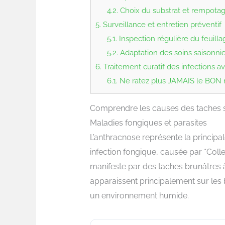
4.2.
Choix du substrat et rempota
5.
Surveillance et entretien préventif
5.1.
Inspection régulière du feuilla
5.2.
Adaptation des soins saisonnie
6.
Traitement curatif des infections 
6.1.
Ne ratez plus JAMAIS le BON m
Comprendre les causes des taches
Maladies fongiques et parasites
L’anthracnose représente la principale
infection fongique, causée par *Coll
manifeste par des taches brunâtres 
apparaissent principalement sur les 
un environnement humide.