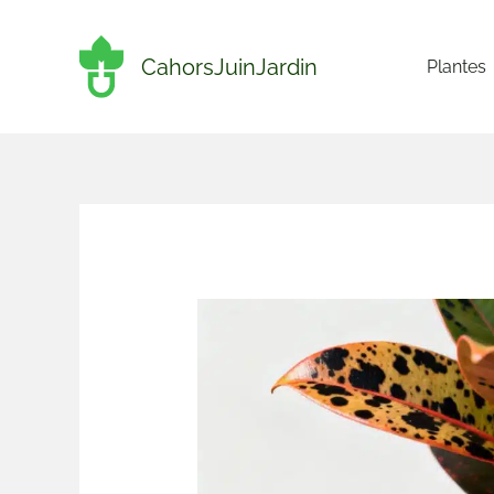
Aller
au
CahorsJuinJardin
Plantes
contenu