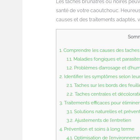
Les taches brunâtres ou noires peu
santé de votre caoutchouc. Heureuse
causes et des traitements adaptés, v
Somm
1.
Comprendre les causes des taches
1.1.
Maladies fongiques et parasite
1.2.
Problèmes d’arrosage et d’hum
2.
Identifier les symptômes selon leur 
2.1.
Taches sur les bords des feuill
2.2.
Taches centrales et décolorat
3.
Traitements efficaces pour éliminer
3.1.
Solutions naturelles et préven
3.2.
Ajustements de l’entretien
4.
Prévention et soins à long terme
4.1.
Optimisation de l’environneme