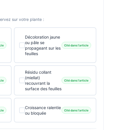
vez sur votre plante :
Décoloration jaune
ou pâle se
cle
Cité dans l'article
propageant sur les
feuilles
Résidu collant
(miellat)
cle
Cité dans l'article
recouvrant la
surface des feuilles
Croissance ralentie
cle
Cité dans l'article
ou bloquée