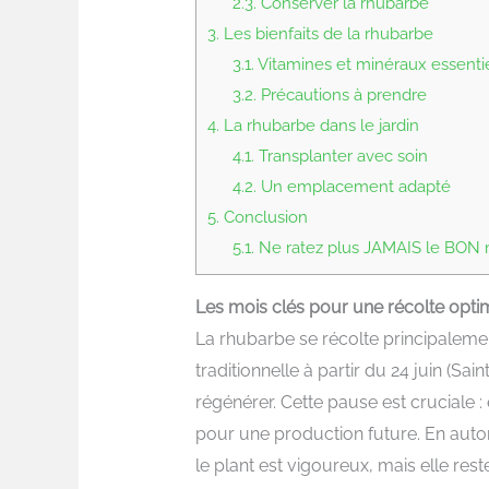
2.3.
Conserver la rhubarbe
3.
Les bienfaits de la rhubarbe
3.1.
Vitamines et minéraux essenti
3.2.
Précautions à prendre
4.
La rhubarbe dans le jardin
4.1.
Transplanter avec soin
4.2.
Un emplacement adapté
5.
Conclusion
5.1.
Ne ratez plus JAMAIS le BON mo
Les mois clés pour une récolte opti
La rhubarbe se récolte principalem
traditionnelle à partir du 24 juin (Sa
régénérer. Cette pause est cruciale : 
pour une production future. En auto
le plant est vigoureux, mais elle re