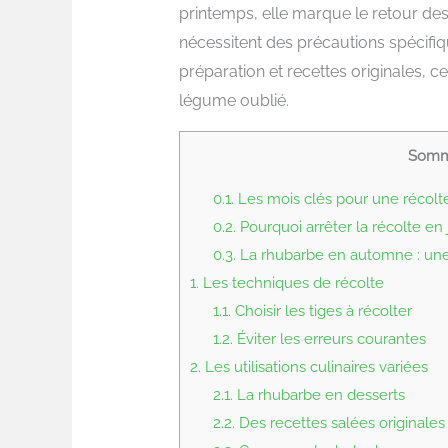
printemps, elle marque le retour des 
nécessitent des précautions spécifiq
préparation et recettes originales, c
légume oublié.
Somm
0.1.
Les mois clés pour une récolt
0.2.
Pourquoi arrêter la récolte en 
0.3.
La rhubarbe en automne : un
1.
Les techniques de récolte
1.1.
Choisir les tiges à récolter
1.2.
Éviter les erreurs courantes
2.
Les utilisations culinaires variées
2.1.
La rhubarbe en desserts
2.2.
Des recettes salées originales