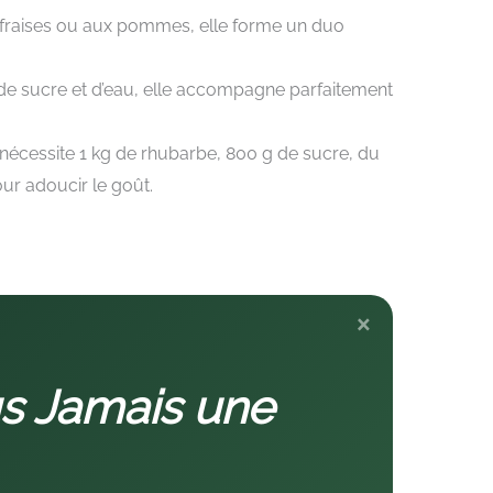
 fraises ou aux pommes, elle forme un duo
 de sucre et d’eau, elle accompagne parfaitement
 nécessite 1 kg de rhubarbe, 800 g de sucre, du
pour adoucir le goût.
×
s Jamais une