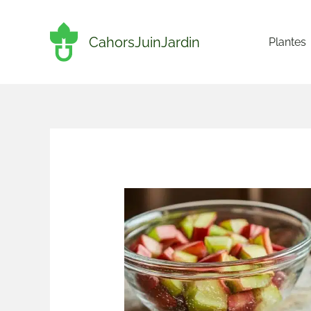
Aller
au
CahorsJuinJardin
Plantes
contenu