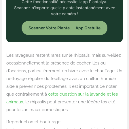
Cette fonctionnalité nécessite l'app Plantalya.
Scannez n'importe quelle plante instantanément avec
votre caméra !
Scanner Votre Plante — App Gratuite
Les ravageurs restent rares sur le rhipsalis, mais surveillez
occasionnellement la présence de cochenilles ou
d’acariens, particulièrement en hiver avec le chauffage. Un
nettoyage régulier du feuillage avec un chiffon humide
aide à prévenir ces problèmes. Il est important de noter
que contrairement à
cette question sur la lavande et les
animaux
, le rhipsalis peut présenter une légère toxicité
pour les animaux domestiques.
Reproduction et bouturage