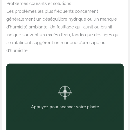
Problèmes courants et solutions
Les problèmes les plus fréquents concernent
généralement un déséquilibre hydrique ou un manque
d’humidité ambiante. Un feuillage qui jaunit ou brunit
indique souvent un excès d’eau, tandis que des tiges qui
se ratatinent suggèrent un manque d’arrosage ou
d’humidité.
Appuyez pour scanner votre plante