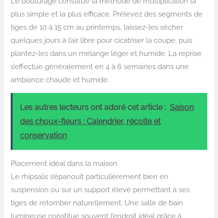
Le bouturage constitue la méthode de multiplication la
plus simple et la plus efficace. Prélevez des segments de
tiges de 10 à 15 cm au printemps, laissez-les sécher
quelques jours à l’air libre pour cicatriser la coupe, puis
plantez-les dans un mélange léger et humide. La reprise
s’effectue généralement en 4 à 6 semaines dans une
ambiance chaude et humide.
Les autres lecteurs ont adoré cet article :
Saison
des choux-fleurs : Calendrier, récolte et
conservation
Placement idéal dans la maison
Le rhipsalis s’épanouit particulièrement bien en
suspension ou sur un support élevé permettant à ses
tiges de retomber naturellement. Une salle de bain
lumineuse constitue souvent l’endroit idéal grâce à