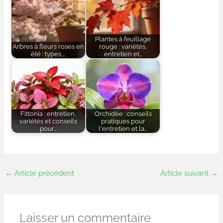
Plantes à feuillage
Arbres à fleurs roses en
rouge : variétés,
été : types,…
entretien et…
Fittonia : entretien,
Orchidée : conseils
variétés et conseils
pratiques pour
pour…
l'entretien et la…
←
Article précédent
Article suivant
→
Laisser un commentaire