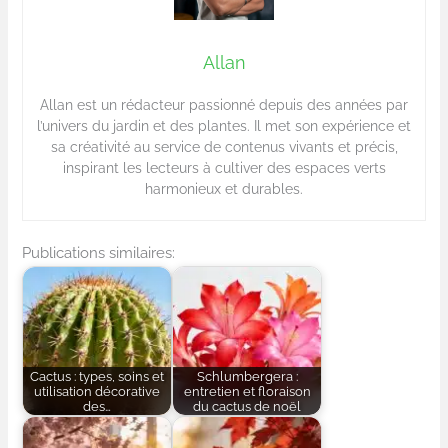
Allan
Allan est un rédacteur passionné depuis des années par
l’univers du jardin et des plantes. Il met son expérience et
sa créativité au service de contenus vivants et précis,
inspirant les lecteurs à cultiver des espaces verts
harmonieux et durables.
Publications similaires:
Cactus : types, soins et
Schlumbergera :
utilisation décorative
entretien et floraison
des…
du cactus de noël