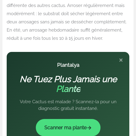
différente des autres cactus. Arroser régulièrement mais
modérément : le substrat doit sécher légèrement entre
deux arrosages sans jamais se dessécher complètement.
En été, un arrosage hebdomadaire suffit généralement,
réduit à une fois tous les 10 à 15 jours en hiver.
×
Plantalya
Ne Tuez Plus Jamais une
Plante
Votre Cactus est malade ? Scannez-la pour un
diagnostic gratuit instantané.
Scanner ma plante