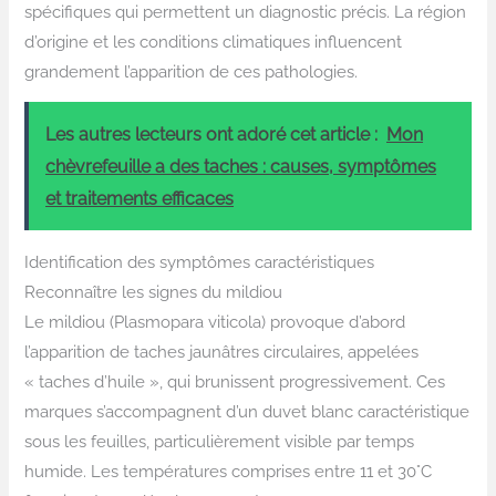
spécifiques qui permettent un diagnostic précis. La région
d’origine et les conditions climatiques influencent
grandement l’apparition de ces pathologies.
Les autres lecteurs ont adoré cet article :
Mon
chèvrefeuille a des taches : causes, symptômes
et traitements efficaces
Identification des symptômes caractéristiques
Reconnaître les signes du mildiou
Le mildiou (Plasmopara viticola) provoque d’abord
l’apparition de taches jaunâtres circulaires, appelées
« taches d’huile », qui brunissent progressivement. Ces
marques s’accompagnent d’un duvet blanc caractéristique
sous les feuilles, particulièrement visible par temps
humide. Les températures comprises entre 11 et 30°C