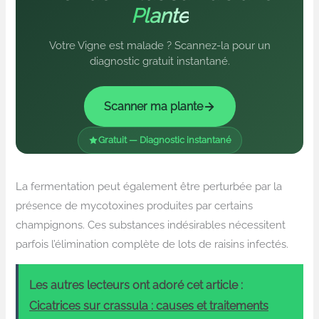
Plante
Votre Vigne est malade ? Scannez-la pour un
diagnostic gratuit instantané.
Scanner ma plante
Gratuit — Diagnostic instantané
La fermentation peut également être perturbée par la
présence de mycotoxines produites par certains
champignons. Ces substances indésirables nécessitent
parfois l’élimination complète de lots de raisins infectés.
Les autres lecteurs ont adoré cet article :
Cicatrices sur crassula : causes et traitements