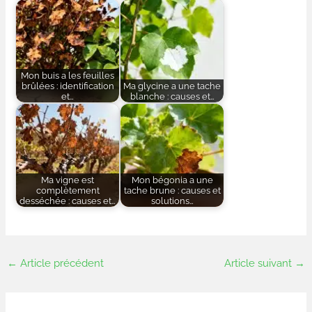
Mon buis a les feuilles
brûlées : identification
Ma glycine a une tache
et…
blanche : causes et…
Ma vigne est
Mon bégonia a une
complètement
tache brune : causes et
desséchée : causes et…
solutions…
←
Article précédent
Article suivant
→