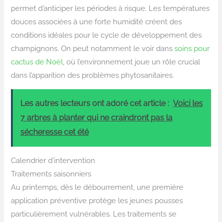
permet d’anticiper les périodes à risque. Les températures
douces associées à une forte humidité créent des
conditions idéales pour le cycle de développement des
champignons. On peut notamment le voir dans
soins pour
cactus de Noël
, où l’environnement joue un rôle crucial
dans l’apparition des problèmes phytosanitaires.
Les autres lecteurs ont adoré cet article :
Voici les
7 arbres à planter qui ne craindront pas la
sécheresse cet été
Calendrier d’intervention
Traitements saisonniers
Au printemps, dès le débourrement, une première
application préventive protège les jeunes pousses
particulièrement vulnérables. Les traitements se