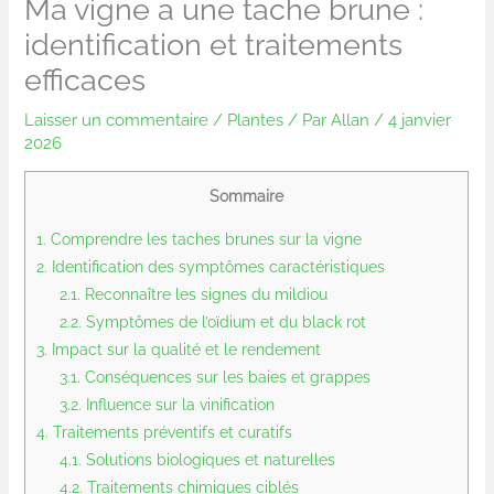
Ma vigne a une tache brune :
identification et traitements
efficaces
Laisser un commentaire
/
Plantes
/ Par
Allan
/
4 janvier
2026
Sommaire
1.
Comprendre les taches brunes sur la vigne
2.
Identification des symptômes caractéristiques
2.1.
Reconnaître les signes du mildiou
2.2.
Symptômes de l’oïdium et du black rot
3.
Impact sur la qualité et le rendement
3.1.
Conséquences sur les baies et grappes
3.2.
Influence sur la vinification
4.
Traitements préventifs et curatifs
4.1.
Solutions biologiques et naturelles
4.2.
Traitements chimiques ciblés