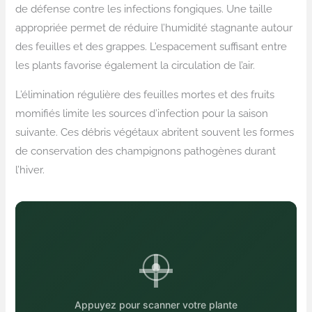
de défense contre les infections fongiques. Une taille
appropriée permet de réduire l’humidité stagnante autour
des feuilles et des grappes. L’espacement suffisant entre
les plants favorise également la circulation de l’air.
L’élimination régulière des feuilles mortes et des fruits
momifiés limite les sources d’infection pour la saison
suivante. Ces débris végétaux abritent souvent les formes
de conservation des champignons pathogènes durant
l’hiver.
Appuyez pour scanner votre plante