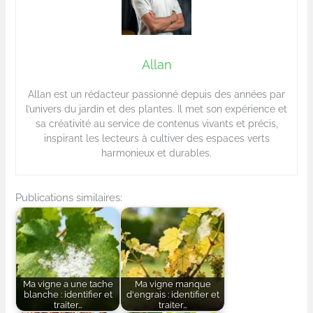
Allan
Allan est un rédacteur passionné depuis des années par
l’univers du jardin et des plantes. Il met son expérience et
sa créativité au service de contenus vivants et précis,
inspirant les lecteurs à cultiver des espaces verts
harmonieux et durables.
Publications similaires:
Ma vigne a une tache
Ma vigne manque
blanche : identifier et
d'engrais : identifier et
traiter…
traiter…