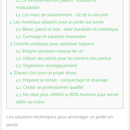
1.1.
Le terrassement en paliers : stabilité et
modulabilité
1.2.
Les murs de soutènement : clé de la sécurité
2.
Les matériaux adaptés pour un jardin sur pente
2.1.
Béton, pierre et bois : allier durabilité et esthétique
2.2.
Carrelage et solutions innovantes
3.
Conseils pratiques pour optimiser l’espace
3.1.
Intégrer plusieurs niveaux de vie
3.2.
Utiliser des pilotis pour les terrains très pentus
3.3.
Végétaliser stratégiquement
4.
Étapes clés pour un projet réussi
4.1.
Préparer le terrain : compactage et drainage
4.2.
Choisir un professionnel qualifié
4.3.
Ne ratez plus JAMAIS le BON moment pour semer,
tailler ou traiter
Les solutions techniques pour aménager un jardin en
pente