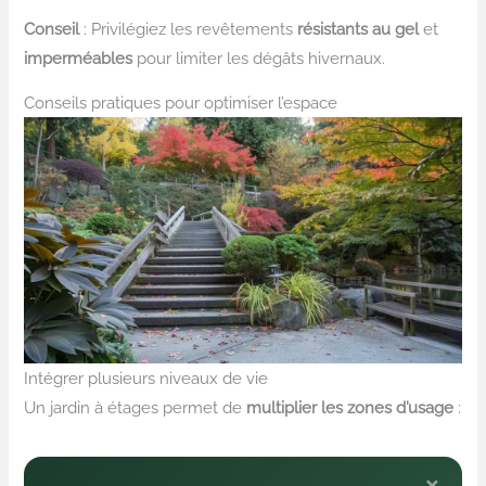
Conseil
: Privilégiez les revêtements
résistants au gel
et
imperméables
pour limiter les dégâts hivernaux.
Conseils pratiques pour optimiser l’espace
Intégrer plusieurs niveaux de vie
Un jardin à étages permet de
multiplier les zones d’usage
: