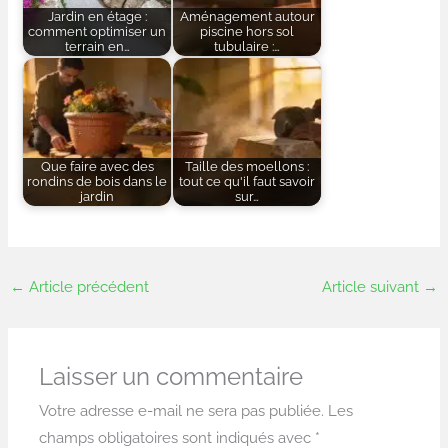
Jardin en étage :
Aménagement autour
comment optimiser un
piscine hors sol
terrain en…
tubulaire :…
Que faire avec des
Taille des moellons :
rondins de bois dans le
tout ce qu'il faut savoir
jardin
sur…
←
Article précédent
Article suivant
→
Laisser un commentaire
Votre adresse e-mail ne sera pas publiée.
Les
champs obligatoires sont indiqués avec
*