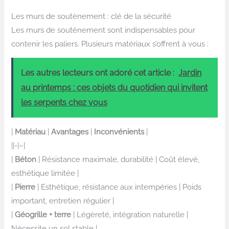
Les murs de soutènement : clé de la sécurité
Les murs de soutènement sont indispensables pour
contenir les paliers. Plusieurs matériaux s’offrent à vous :
Les autres lecteurs ont adoré cet article :
Jardin
au printemps : ces objets du quotidien qui invitent
les serpents chez vous
|
Matériau
|
Avantages
|
Inconvénients
|
||-|–|
|
Béton
| Résistance maximale, durabilité | Coût élevé,
esthétique limitée |
|
Pierre
| Esthétique, résistance aux intempéries | Poids
important, entretien régulier |
|
Géogrille + terre
| Légèreté, intégration naturelle |
Nécessite un sol stable |