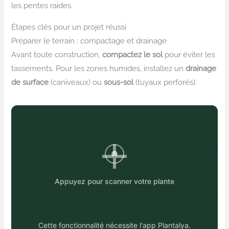
les pentes raides.
Étapes clés pour un projet réussi
Préparer le terrain : compactage et drainage
Avant toute construction,
compactez le sol
pour éviter les
tassements. Pour les zones humides, installez un
drainage
de surface
(caniveaux) ou
sous-sol
(tuyaux perforés).
Appuyez pour scanner votre plante
Cette fonctionnalité nécessite l'app Plantalya.