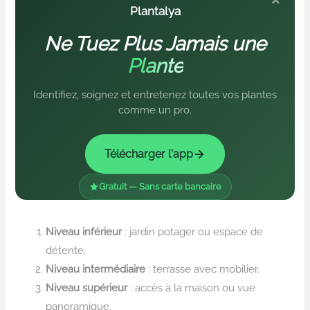
×
Plantalya
Ne Tuez Plus Jamais une
Plante
Identifiez, soignez et entretenez toutes vos plantes
comme un pro.
Télécharger l'app
Gratuit — Sans carte bancaire
Niveau inférieur
: jardin potager ou espace de
détente.
Niveau intermédiaire
: terrasse avec mobilier.
Niveau supérieur
: accès à la maison ou vue
panoramique.