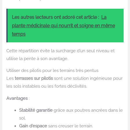
Les autres lecteurs ont adoré cet article :
La
plante médicinale qui nourrit et soigne en même
temps
Cette répartition évite la surcharge d’un seul niveau et
utilise la pente à son avantage.
Utiliser des pilotis pour les terrains très pentus
Les
terrasses sur pilotis
sont une solution ingénieuse pour
les sols instables ou les fortes déclivités.
Avantages
:
Stabilité garantie
grâce aux poutres ancrées dans le
sol.
Gain d’espace
sans creuser le terrain.