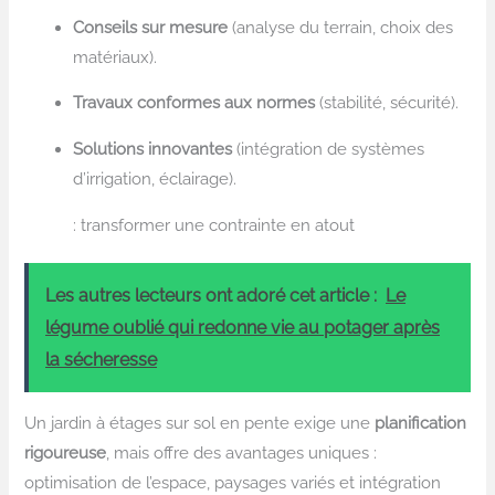
Conseils sur mesure
(analyse du terrain, choix des
matériaux).
Travaux conformes aux normes
(stabilité, sécurité).
Solutions innovantes
(intégration de systèmes
d’irrigation, éclairage).
: transformer une contrainte en atout
Les autres lecteurs ont adoré cet article :
Le
légume oublié qui redonne vie au potager après
la sécheresse
Un jardin à étages sur sol en pente exige une
planification
rigoureuse
, mais offre des avantages uniques :
optimisation de l’espace, paysages variés et intégration