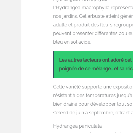
L’Hydrangea macrophylla représente 
nos jardins. Cet arbuste atteint géné
adulte et produit des fleurs regroup
peuvent présenter différentes couleurs
bleu en sol acide.
Les autres lecteurs ont adoré cet a
poignée de ce mélange… et sa réc
Cette variété supporte une expositio
résistant à des températures jusqu’à
bien drainé pour développer tout son
s’étend de juin à septembre, offrant 
Hydrangea paniculata