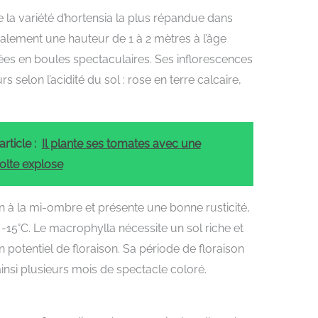
la variété d’hortensia la plus répandue dans
ralement une hauteur de 1 à 2 mètres à l’âge
ées en boules spectaculaires. Ses inflorescences
 selon l’acidité du sol : rose en terre calcaire,
rticle :
Il plante ses tomates avec une
olte explose
n à la mi-ombre et présente une bonne rusticité,
 -15°C. Le macrophylla nécessite un sol riche et
 potentiel de floraison. Sa période de floraison
ainsi plusieurs mois de spectacle coloré.