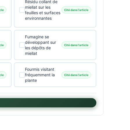
Résidu collant de
miellat sur les
cle
Cité dans l'article
feuilles et surfaces
environnantes
Fumagine se
développant sur
cle
Cité dans l'article
les dépôts de
miellat
Fourmis visitant
fréquemment la
cle
Cité dans l'article
plante