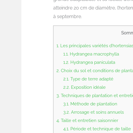
atteindre 20 cm de diamètre, l’horten
à septembre.
Somm
1.
Les principales variétés d’hortensia
1.1.
Hydrangea macrophylla
1.2.
Hydrangea paniculata
2.
Choix du sol et conditions de plant
2.1.
Type de terre adapté
2.2.
Exposition idéale
3.
Techniques de plantation et entret
3.1.
Méthode de plantation
3.2.
Arrosage et soins annuels
4.
Taille et entretien saisonnier
4.1.
Période et technique de taille