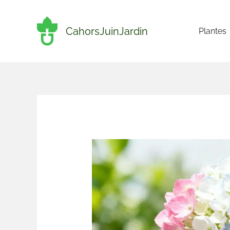
Aller
au
CahorsJuinJardin
Plantes
contenu