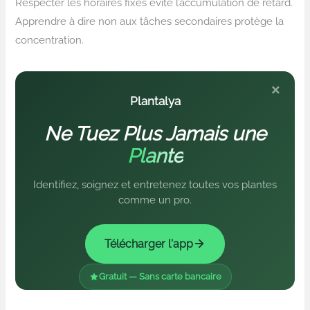
Respecter les horaires fixés évite l’accumulation de retard.
Apprendre à dire non aux tâches secondaires protège la
concentration.
×
Plantalya
Ne Tuez Plus Jamais une
Plante
Identifiez, soignez et entretenez toutes vos plantes
comme un pro.
Télécharger l'app
Gratuit — Sans carte bancaire