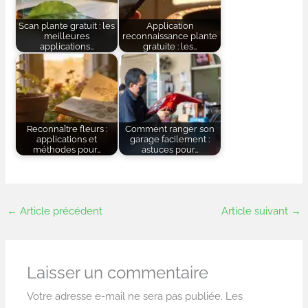
Scan plante gratuit : les
Application
meilleures
reconnaissance plante
applications…
gratuite : les…
Reconnaître fleurs :
Comment ranger son
applications et
garage facilement :
méthodes pour…
astuces pour…
←
Article précédent
Article suivant
→
Laisser un commentaire
Votre adresse e-mail ne sera pas publiée.
Les