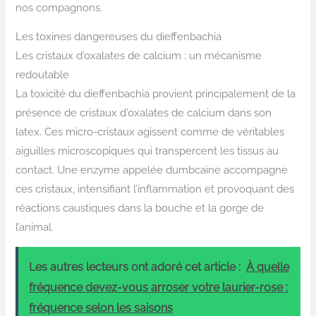
nos compagnons.
Les toxines dangereuses du dieffenbachia
Les cristaux d’oxalates de calcium : un mécanisme
redoutable
La toxicité du dieffenbachia provient principalement de la
présence de cristaux d’oxalates de calcium dans son
latex. Ces micro-cristaux agissent comme de véritables
aiguilles microscopiques qui transpercent les tissus au
contact. Une enzyme appelée dumbcaïne accompagne
ces cristaux, intensifiant l’inflammation et provoquant des
réactions caustiques dans la bouche et la gorge de
l’animal.
Les autres lecteurs ont adoré cet article :
À quelle
fréquence devez-vous arroser votre laurier-rose :
fréquence selon les saisons