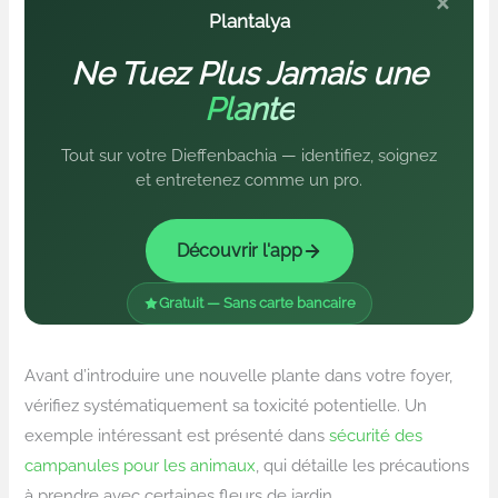
×
Plantalya
Ne Tuez Plus Jamais une
Plante
Tout sur votre Dieffenbachia — identifiez, soignez
et entretenez comme un pro.
Découvrir l'app
Gratuit — Sans carte bancaire
Avant d’introduire une nouvelle plante dans votre foyer,
vérifiez systématiquement sa toxicité potentielle. Un
exemple intéressant est présenté dans
sécurité des
campanules pour les animaux
, qui détaille les précautions
à prendre avec certaines fleurs de jardin.