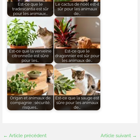
Est-ce que le
Le cactus de noël est-il
tradescantia est sûr
sûr pour les animaux
pour les animaux…
de…
Est-ce que la verveine
Est-ce que le
citronnelle est sûre
dragonnier est sûr pour
pour les…
les animaux de…
Origan et animaux de
Est-ce que la sauge est
compagnie : sécurité,
sûre pour les animaux
risques…
de…
←
Article précédent
Article suivant
→