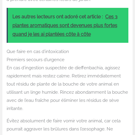
Les autres lecteurs ont adoré cet article :
Ces 3
plantes aromatiques sont devenues plus fortes
quand je les ai plantées côte à côte
Que faire en cas d’intoxication
Premiers secours d’urgence
En cas d’ingestion suspectée de dieffenbachia, agissez
rapidement mais restez calme. Retirez immédiatement
tout résidu de plante de la bouche de votre animal en
utilisant un linge humide. Rincez abondamment la bouche
avec de l’eau fraîche pour éliminer les résidus de sève
irritante.
Évitez absolument de faire vomir votre animal, car cela
pourrait aggraver les brûlures dans l’œsophage. Ne