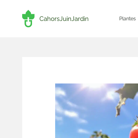
Aller
au
CahorsJuinJardin
Plantes
contenu