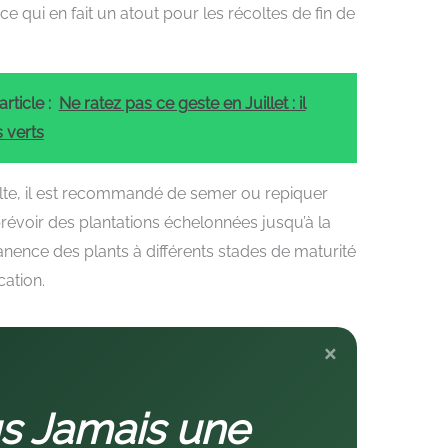
e qui en fait un atout pour les récoltes de fin de
rticle :
Ne ratez pas ce geste en Juillet : il
 verts
lte, il est recommandé de semer ou repiquer
prévoir des plantations échelonnées jusqu’à la
nence des plants à différents stades de maturité
cation.
×
s Jamais une