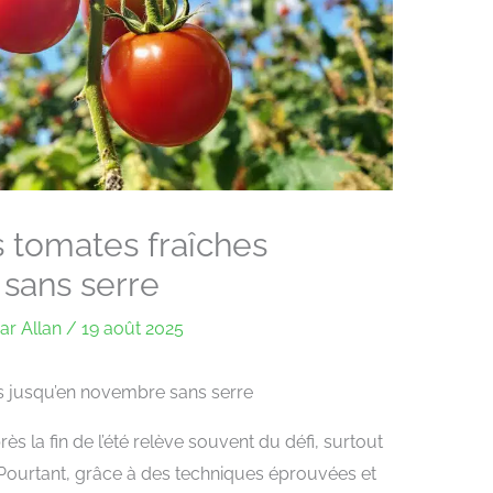
 tomates fraîches
sans serre
ar
Allan
/
19 août 2025
s jusqu’en novembre sans serre
ès la fin de l’été relève souvent du défi, surtout
e. Pourtant, grâce à des techniques éprouvées et