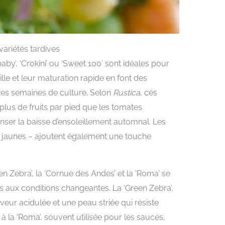
 variétés tardives
’, ‘Crokini’ ou ‘Sweet 100’ sont idéales pour
ille et leur maturation rapide en font des
ères semaines de culture. Selon
Rustica
, ces
 plus de fruits par pied que les tomates
ser la baisse d’ensoleillement automnal. Les
u jaunes – ajoutent également une touche
een Zebra’, la ‘Cornue des Andes’ et la ‘Roma’ se
s aux conditions changeantes. La ‘Green Zebra’,
aveur acidulée et une peau striée qui résiste
 la ‘Roma’, souvent utilisée pour les sauces,