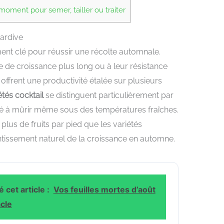
oment pour semer, tailler ou traiter
tardive
ément clé pour réussir une récolte automnale.
e de croissance plus long ou à leur résistance
offrent une productivité étalée sur plusieurs
étés cocktail
se distinguent particulièrement par
té à mûrir même sous des températures fraîches.
lus de fruits par pied que les variétés
ntissement naturel de la croissance en automne.
 cet article :
Vos feuilles mortes d’août
cle