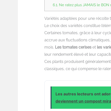
6.1.
Ne ratez plus JAMAIS le BON m
Variétés adaptées pour une récolte 
Le choix des variétés constitue l’él
Certaines tomates, grâce à leur cycl
accrue aux fluctuations climatiques, 
mois.
Les tomates cerises
et
les vari
leur rendement élevé et leur capaci
Ces plants produisent généralement p
classiques, ce qui compense le rale
Les autres lecteurs ont adoré
deviennent un compost mira