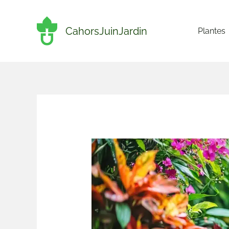
Aller
au
CahorsJuinJardin
Plantes
contenu