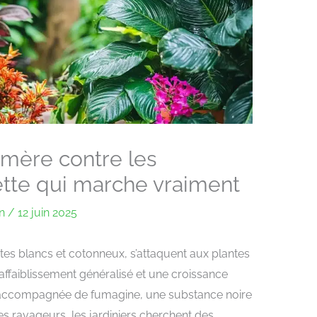
ère contre les
cette qui marche vraiment
an
/
12 juin 2025
ctes blancs et cotonneux, s’attaquent aux plantes
affaiblissement généralisé et une croissance
t accompagnée de fumagine, une substance noire
ces ravageurs, les jardiniers cherchent des