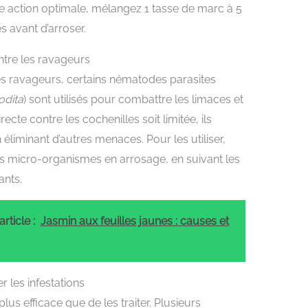
e action optimale, mélangez 1 tasse de marc à 5
es avant d’arroser.
ntre les ravageurs
 ravageurs, certains nématodes parasites
odita
) sont utilisés pour combattre les limaces et
ecte contre les cochenilles soit limitée, ils
éliminant d’autres menaces. Pour les utiliser,
s micro-organismes en arrosage, en suivant les
ants.
rticle :
Jasmin aux feuilles jaunes : causes et
 les infestations
lus efficace que de les traiter. Plusieurs