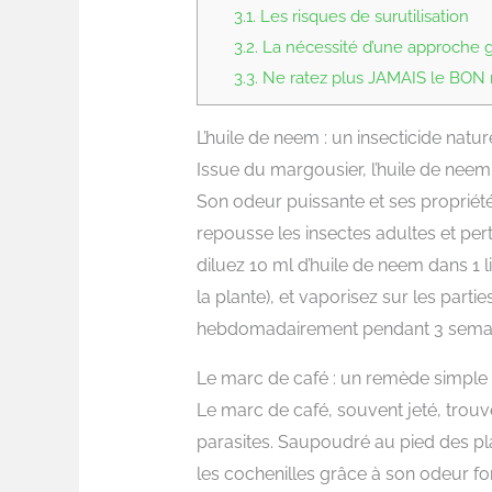
3.1.
Les risques de surutilisation
3.2.
La nécessité d’une approche 
3.3.
Ne ratez plus JAMAIS le BON m
L’huile de neem : un insecticide natur
Issue du margousier, l’huile de neem
Son odeur puissante et ses propriétés
repousse les insectes adultes et pertu
diluez 10 ml d’huile de neem dans 1 l
la plante), et vaporisez sur les partie
hebdomadairement pendant 3 semaine
Le marc de café : un remède simpl
Le marc de café, souvent jeté, trouve
parasites. Saupoudré au pied des pla
les cochenilles grâce à son odeur forte