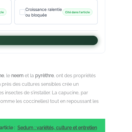
Croissance ralentie
cle
Cité dans l'article
ou bloquée
ne
, le
neem
et la
pyrèthre
, ont des propriétés
n près des cultures sensibles crée un
 insectes de s’installer. La capucine, par
s (comme les coccinelles) tout en repoussant les
rticle :
Sedum : variétés, culture et entretien