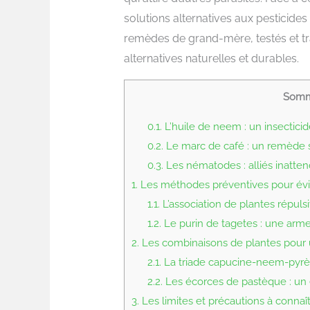
solutions alternatives aux pesticides
remèdes de grand-mère, testés et tr
alternatives naturelles et durables.
Somm
0.1.
L’huile de neem : un insecticid
0.2.
Le marc de café : un remède
0.3.
Les nématodes : alliés inatten
1.
Les méthodes préventives pour évite
1.1.
L’association de plantes répuls
1.2.
Le purin de tagetes : une arm
2.
Les combinaisons de plantes pour 
2.1.
La triade capucine-neem-pyrè
2.2.
Les écorces de pastèque : un e
3.
Les limites et précautions à connaî