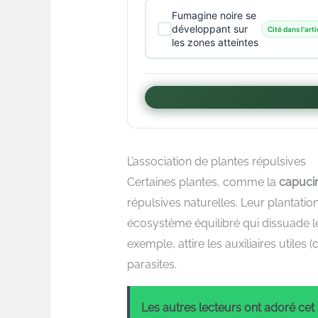
Fumagine noire se
développant sur
Cité dans l'arti
les zones atteintes
L’association de plantes répulsives
Certaines plantes, comme la
capuci
répulsives naturelles. Leur plantatio
écosystème équilibré qui dissuade les
exemple, attire les auxiliaires utile
parasites.
Les autres lecteurs ont adoré cet a