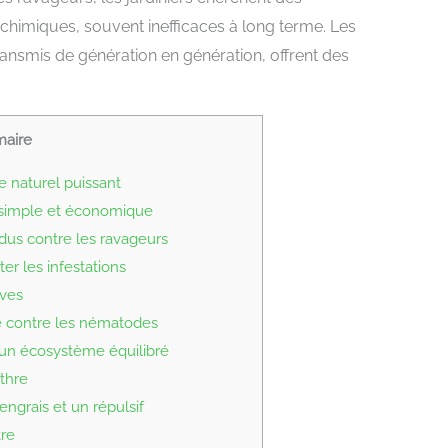
 chimiques, souvent inefficaces à long terme. Les
ansmis de génération en génération, offrent des
aire
e naturel puissant
 simple et économique
dus contre les ravageurs
r les infestations
ives
e contre les nématodes
un écosystème équilibré
thre
ngrais et un répulsif
tre