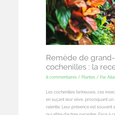
Remède de grand-m
cochenilles : la re
8 commentaires
/
Plantes
/ Par
All
Les cochenilles farineuses, ces inse
en suçant leur sève, provoquant un 
ralentie. Leur présence est souven
qui attire d’autres parasites. Face à 