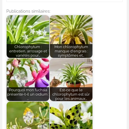
Publications similaires:
Chlorophytum :
Mon chlorophytum
entretien, arrosage et
manque d'engrais :
variétés pour…
symptômes et…
Pourquoi mon fuchsia
Est-ce que le
présente-t-il un oïdium :
chlorophytum est sûr
…
pour les animaux…