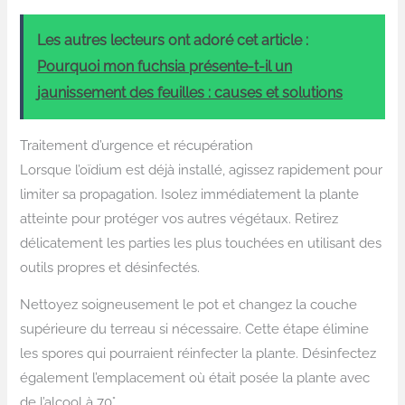
Les autres lecteurs ont adoré cet article :
Pourquoi mon fuchsia présente-t-il un
jaunissement des feuilles : causes et solutions
Traitement d’urgence et récupération
Lorsque l’oïdium est déjà installé, agissez rapidement pour
limiter sa propagation. Isolez immédiatement la plante
atteinte pour protéger vos autres végétaux. Retirez
délicatement les parties les plus touchées en utilisant des
outils propres et désinfectés.
Nettoyez soigneusement le pot et changez la couche
supérieure du terreau si nécessaire. Cette étape élimine
les spores qui pourraient réinfecter la plante. Désinfectez
également l’emplacement où était posée la plante avec
de l’alcool à 70°.