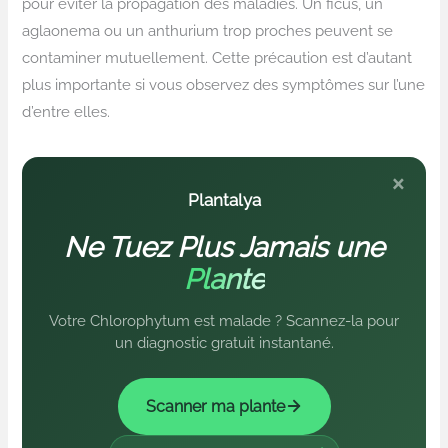
pour éviter la propagation des maladies. Un ficus, un
aglaonema ou un anthurium trop proches peuvent se
contaminer mutuellement. Cette précaution est d’autant
plus importante si vous observez des symptômes sur l’une
d’entre elles.
×
Plantalya
Ne Tuez Plus Jamais une
Plante
Votre Chlorophytum est malade ? Scannez-la pour
un diagnostic gratuit instantané.
Scanner ma plante