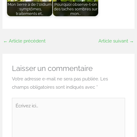
Mon lierre a de l'oïdium
Pourquoi observe-t-on
: symptômes,
des taches sombres sur
traitements et…
mon…
←
Article précédent
Article suivant
→
Laisser un commentaire
Votre adresse e-mail ne sera pas publiée.
Les
champs obligatoires sont indiqués avec
*
Écrivez
ici…