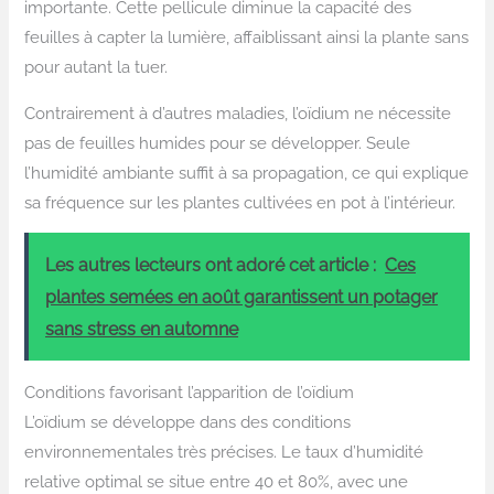
importante. Cette pellicule diminue la capacité des
feuilles à capter la lumière, affaiblissant ainsi la plante sans
pour autant la tuer.
Contrairement à d’autres maladies, l’oïdium ne nécessite
pas de feuilles humides pour se développer. Seule
l’humidité ambiante suffit à sa propagation, ce qui explique
sa fréquence sur les plantes cultivées en pot à l’intérieur.
Les autres lecteurs ont adoré cet article :
Ces
plantes semées en août garantissent un potager
sans stress en automne
Conditions favorisant l’apparition de l’oïdium
L’oïdium se développe dans des conditions
environnementales très précises. Le taux d’humidité
relative optimal se situe entre 40 et 80%, avec une