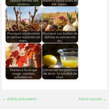
: l’astuce héritée des
Arbres à fleurs roses en
anciens…
été : types,…
Pourquoi vos pivoines
Pourquoi vos bulbes de
et dahlias replantés en
dahlias et cannas mis
mars…
en…
Plantes à feuillage
Conserver les pommes
rouge : variétés,
de terre : la solution de
entretien et…
chef…
←
Article précédent
Article suivant
→