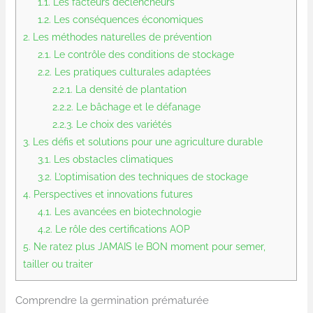
1.1.
Les facteurs déclencheurs
1.2.
Les conséquences économiques
2.
Les méthodes naturelles de prévention
2.1.
Le contrôle des conditions de stockage
2.2.
Les pratiques culturales adaptées
2.2.1.
La densité de plantation
2.2.2.
Le bâchage et le défanage
2.2.3.
Le choix des variétés
3.
Les défis et solutions pour une agriculture durable
3.1.
Les obstacles climatiques
3.2.
L’optimisation des techniques de stockage
4.
Perspectives et innovations futures
4.1.
Les avancées en biotechnologie
4.2.
Le rôle des certifications AOP
5.
Ne ratez plus JAMAIS le BON moment pour semer,
tailler ou traiter
Comprendre la germination prématurée