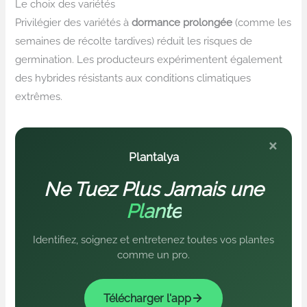
Le choix des variétés
Privilégier des variétés à
dormance prolongée
(comme les
semaines de récolte tardives) réduit les risques de
germination. Les producteurs expérimentent également
des hybrides résistants aux conditions climatiques
extrêmes.
×
Plantalya
Ne Tuez Plus Jamais une
Plante
Identifiez, soignez et entretenez toutes vos plantes
comme un pro.
Télécharger l'app