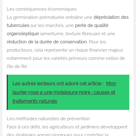
Les conséquences économiques
La germination prématurée entraîne une
dépréciation des
tubercules
sur les marchés, une
perte de qualité
organoleptique
(amertume, texture fibreuse) et une
réduction de la durée de conservation
. Pour les
producteurs, cela représente un risque financier majeur,
notamment pour les variétés primeurs comme celles de
l’île de Ré.
Les autres lecteurs ont adoré cet article :
Mon
laurier-rose a une moisissure noire : causes et
traitements naturels
Les méthodes naturelles de prévention
Face à ces défis, les agriculteurs et jardiniers développent
des stratégies agroécologiques pour contrôler la