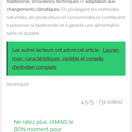
traditionnel
,
innovations techniques
et
adaptation aux
changements climatiques
. En privilégiant les méthodes
naturelles, les producteurs et consommateurs contribuent
à préserver la biodiversité et à garantir une alimentation
saine et durable.
Les autres lecteurs ont adoré cet article :
Laurier-
rose : caractéristiques, variétés et conseils
d'entretien complets
[smartquiz]
4.5/5 - (31 votes)
Ne ratez plus JAMAIS le
BON moment pour