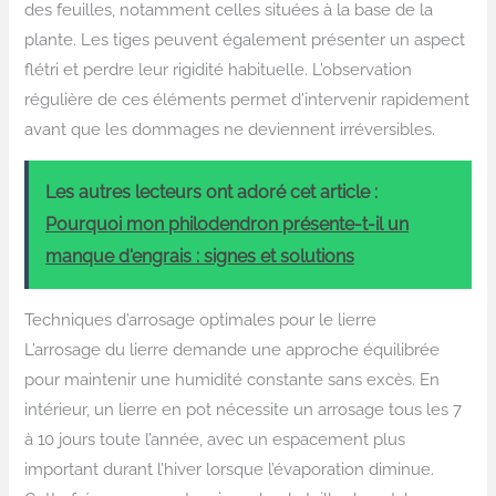
des feuilles, notamment celles situées à la base de la
plante. Les tiges peuvent également présenter un aspect
flétri et perdre leur rigidité habituelle. L’observation
régulière de ces éléments permet d’intervenir rapidement
avant que les dommages ne deviennent irréversibles.
Les autres lecteurs ont adoré cet article :
Pourquoi mon philodendron présente-t-il un
manque d'engrais : signes et solutions
Techniques d’arrosage optimales pour le lierre
L’arrosage du lierre demande une approche équilibrée
pour maintenir une humidité constante sans excès. En
intérieur, un lierre en pot nécessite un arrosage tous les 7
à 10 jours toute l’année, avec un espacement plus
important durant l’hiver lorsque l’évaporation diminue.