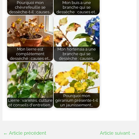
Pourquoi mon
Mon buis a une
chèvrefeuille se
branche qui se
dessèche-t-il : causes…
dessèche : causes et…
Mon lierre est
Mon hortensia a une
complètement
branche qui se
desséché : causes et…
dessèche : causes…
Pourquoi mon
Lierre : variétés, culture
géranium présente-t-il
et conseils d'entretien…
un jaunissement…
←
Article précédent
Article suivant
→