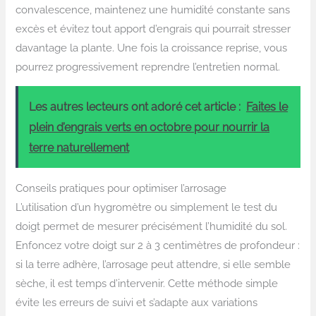
convalescence, maintenez une humidité constante sans
excès et évitez tout apport d’engrais qui pourrait stresser
davantage la plante. Une fois la croissance reprise, vous
pourrez progressivement reprendre l’entretien normal.
Les autres lecteurs ont adoré cet article :
Faites le
plein d’engrais verts en octobre pour nourrir la
terre naturellement
Conseils pratiques pour optimiser l’arrosage
L’utilisation d’un hygromètre ou simplement le test du
doigt permet de mesurer précisément l’humidité du sol.
Enfoncez votre doigt sur 2 à 3 centimètres de profondeur :
si la terre adhère, l’arrosage peut attendre, si elle semble
sèche, il est temps d’intervenir. Cette méthode simple
évite les erreurs de suivi et s’adapte aux variations