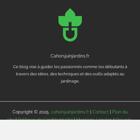
Cahorsjuinjardins.fr
Ce blog vise à guider les passionnés comme les débutants à
travers des idées, des techniques et des outils adaptés au
jardinage.
Copyright © 2025.
cahorsjuinjardins.fr
|
Contact
|
Plan du
site
|
Politique de Confidentialité
|
Mentions Légales
|
Qui suis-
je ?