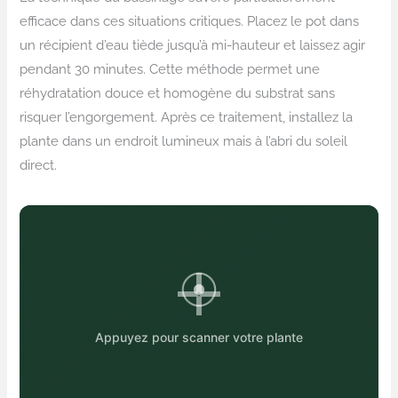
efficace dans ces situations critiques. Placez le pot dans
un récipient d’eau tiède jusqu’à mi-hauteur et laissez agir
pendant 30 minutes. Cette méthode permet une
réhydratation douce et homogène du substrat sans
risquer l’engorgement. Après ce traitement, installez la
plante dans un endroit lumineux mais à l’abri du soleil
direct.
Appuyez pour scanner votre plante