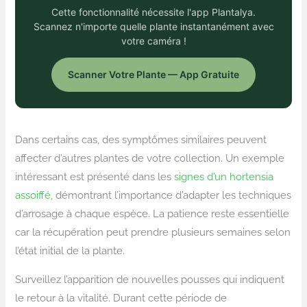
Cette fonctionnalité nécessite l'app Plantalya.
Scannez n'importe quelle plante instantanément avec
votre caméra !
Scanner Votre Plante — App Gratuite
Dans certains cas, des symptômes similaires peuvent
affecter d’autres plantes de votre collection. Un exemple
intéressant est présenté dans les
signes d’un hortensia
assoiffé
, démontrant l’importance d’adapter les techniques
d’arrosage à chaque espèce. La patience reste essentielle
car la récupération peut prendre plusieurs semaines selon
l’état initial de la plante.
Surveillez l’apparition de nouvelles pousses qui indiquent
le retour à la vitalité. Durant cette période de