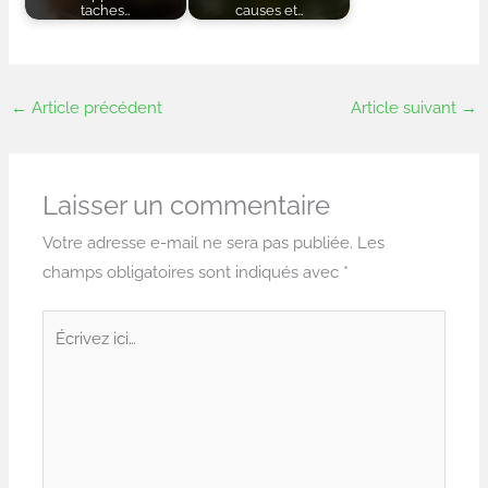
taches…
causes et…
←
Article précédent
Article suivant
→
Laisser un commentaire
Votre adresse e-mail ne sera pas publiée.
Les
champs obligatoires sont indiqués avec
*
Écrivez
ici…