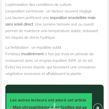
L’optimisation des conditions de culture
L’exposition lumineuse : un facteur souvent négligé
Les lauriers préfèrent une
exposition ensoleillée mais
sans soleil direct
. Une lumière tamisée (est ou ouest)
permet de maintenir une température stable, réduisant
les risques de stress hydrique.
La fertilisation : un équilibre subtil
Fertilisez
modérément
(1 fois par mois en période de
croissance) avec un engrais équilibré (NPK 10-10-10).
Évitez les excès d’azote, qui favorisent une croissance
végétative excessive et affaiblissent la plante.
Les autres lecteurs ont adoré cet article
:
Mon chrysanthème a les feuilles qui se