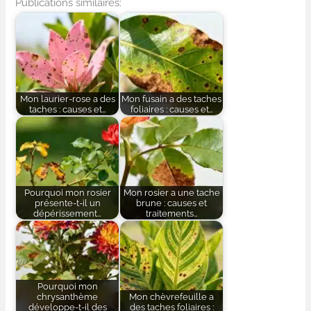
Publications similaires:
Mon laurier-rose a des
Mon fusain a des taches
taches : causes et…
foliaires : causes et…
Pourquoi mon rosier
Mon rosier a une tache
présente-t-il un
brune : causes et
dépérissement…
traitements…
Pourquoi mon
chrysanthème
Mon chèvrefeuille a
développe-t-il des
des taches foliaires :