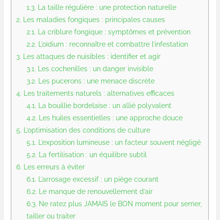
1.3.
La taille régulière : une protection naturelle
2.
Les maladies fongiques : principales causes
2.1.
La criblure fongique : symptômes et prévention
2.2.
L’oïdium : reconnaître et combattre l’infestation
3.
Les attaques de nuisibles : identifier et agir
3.1.
Les cochenilles : un danger invisible
3.2.
Les pucerons : une menace discrète
4.
Les traitements naturels : alternatives efficaces
4.1.
La bouillie bordelaise : un allié polyvalent
4.2.
Les huiles essentielles : une approche douce
5.
L’optimisation des conditions de culture
5.1.
L’exposition lumineuse : un facteur souvent négligé
5.2.
La fertilisation : un équilibre subtil
6.
Les erreurs à éviter
6.1.
L’arrosage excessif : un piège courant
6.2.
Le manque de renouvellement d’air
6.3.
Ne ratez plus JAMAIS le BON moment pour semer,
tailler ou traiter