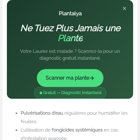
×
Plantalya
Ne Tuez Plus Jamais une
Plante
Votre Laurier est malade ? Scannez-la pour un
diagnostic gratuit instantané.
Scanner ma plante
Gratuit — Diagnostic instantané
Pulvérisations d’eau
régulières pour humidifier les
feuilles.
L’utilisation de
fongicides systémiques
en cas
d’infestation avancée.