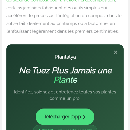
certains jardiniers fabriquent des outils simples qui
accélèrent le processus. L’intégration du compost dans le
sol se fait idéalement au printemps ou à l’automne, en
l’enfouissant légèrement dans les premiers centimètres.
×
Plantalya
Ne Tuez Plus Jamais une
Plante
Identifiez, soignez et entretenez toutes vos plantes
comme un pro.
Télécharger l'app