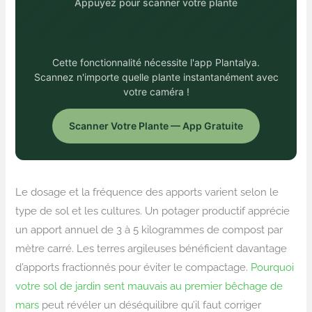
Appuyez pour scanner votre plante
Cette fonctionnalité nécessite l'app Plantalya.
Scannez n'importe quelle plante instantanément avec
votre caméra !
Scanner Votre Plante — App Gratuite
Le dosage et la fréquence des apports varient selon le
type de sol et les cultures. Un potager productif apprécie
un apport annuel de 3 à 5 kilogrammes de compost par
mètre carré. Les terres argileuses bénéficient davantage
d’apports fractionnés pour éviter le compactage.
Pourquoi
votre sol de jardin sent mauvais au premier bêchage de
mars
peut révéler un déséquilibre qu’il faut corriger