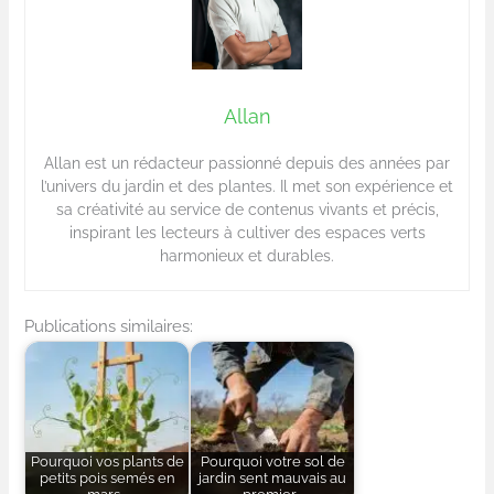
Allan
Allan est un rédacteur passionné depuis des années par
l’univers du jardin et des plantes. Il met son expérience et
sa créativité au service de contenus vivants et précis,
inspirant les lecteurs à cultiver des espaces verts
harmonieux et durables.
Publications similaires:
Pourquoi vos plants de
Pourquoi votre sol de
petits pois semés en
jardin sent mauvais au