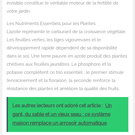
invisible constitue le véritable moteur de la fertilité de
votre jardin.
Les Nutriments Essentiels pour les Plantes
L’azote représente le carburant de la croissance végétale.
Les feuilles vertes, les tiges vigoureuses et le
développement rapide dépendent de sa disponibilité
dans le sol. Une terre pauvre en azote produit des plantes
chétives aux feuilles jaunâtres. Le phosphore et la
potasse complètent ce trio essentiel : le premier stimule
l’enracinement et la floraison, la seconde renforce la
résistance des plantes et améliore la qualité des fruits.
Les autres lecteurs ont adoré cet article :
Un
gant, du sable et un vieux seau : ce système
maison remplace un arrosoir automatique