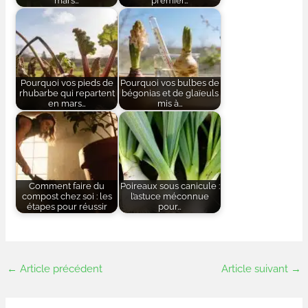
mars…
premier…
Pourquoi vos pieds de
Pourquoi vos bulbes de
rhubarbe qui repartent
bégonias et de glaïeuls
en mars…
mis à…
Comment faire du
Poireaux sous canicule :
compost chez soi : les
l’astuce méconnue
étapes pour réussir
pour…
←
Article précédent
Article suivant
→