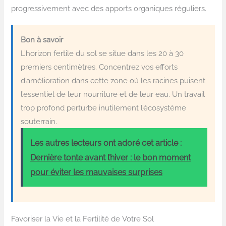
progressivement avec des apports organiques réguliers.
Bon à savoir
L’horizon fertile du sol se situe dans les 20 à 30
premiers centimètres. Concentrez vos efforts
d’amélioration dans cette zone où les racines puisent
l’essentiel de leur nourriture et de leur eau. Un travail
trop profond perturbe inutilement l’écosystème
souterrain.
Les autres lecteurs ont adoré cet article :
Dernière tonte avant l’hiver : le bon moment
pour éviter les mauvaises surprises
Favoriser la Vie et la Fertilité de Votre Sol