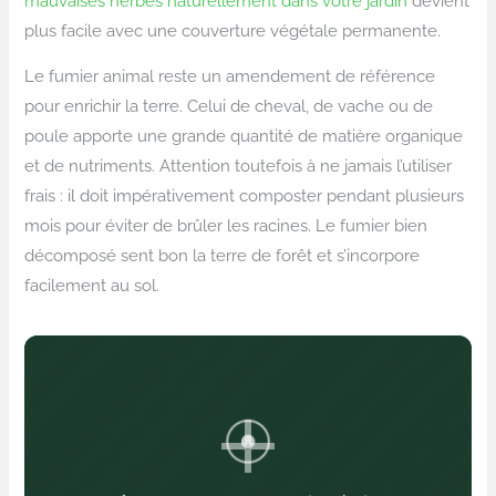
mauvaises herbes naturellement dans votre jardin
devient
plus facile avec une couverture végétale permanente.
Le fumier animal reste un amendement de référence
pour enrichir la terre. Celui de cheval, de vache ou de
poule apporte une grande quantité de matière organique
et de nutriments. Attention toutefois à ne jamais l’utiliser
frais : il doit impérativement composter pendant plusieurs
mois pour éviter de brûler les racines. Le fumier bien
décomposé sent bon la terre de forêt et s’incorpore
facilement au sol.