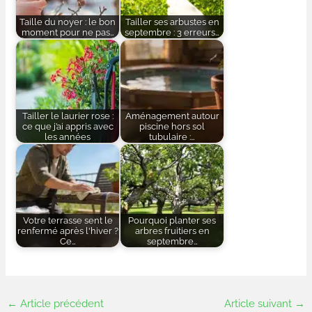
Taille du noyer : le bon
Tailler ses arbustes en
moment pour ne pas…
septembre : 3 erreurs…
Tailler le laurier rose :
Aménagement autour
ce que j’ai appris avec
piscine hors sol
les années
tubulaire :…
Votre terrasse sent le
Pourquoi planter ses
renfermé après l'hiver ?
arbres fruitiers en
Ce…
septembre…
←
Article précédent
Article suivant
→