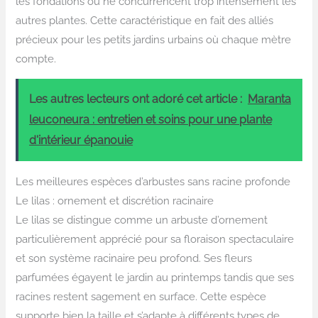
les fondations ou ne concurrencent trop intensément les
autres plantes. Cette caractéristique en fait des alliés
précieux pour les petits jardins urbains où chaque mètre
compte.
Les autres lecteurs ont adoré cet article :
Maranta
leuconeura : entretien et soins pour une plante
d'intérieur épanouie
Les meilleures espèces d’arbustes sans racine profonde
Le lilas : ornement et discrétion racinaire
Le lilas se distingue comme un arbuste d’ornement
particulièrement apprécié pour sa floraison spectaculaire
et son système racinaire peu profond. Ses fleurs
parfumées égayent le jardin au printemps tandis que ses
racines restent sagement en surface. Cette espèce
supporte bien la taille et s’adapte à différents types de